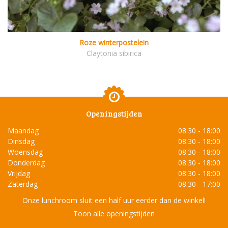
Roze winterpostelein
Claytonia sibirica
Openingstijden
Maandag
08:30 - 18:00
Dinsdag
08:30 - 18:00
Woensdag
08:30 - 18:00
Donderdag
08:30 - 18:00
Vrijdag
08:30 - 18:00
Zaterdag
08:30 - 17:00
Onze lunchroom sluit een half uur eerder dan de winkel!
Toon alle openingstijden