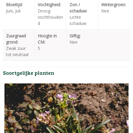
Bloeitijd:
Vochtigheid:
Zon /
Wintergroen:
Juni, Juli
Droog-
schaduw:
Nee
vochthouden
Lichte
d
schaduw
Zuurgraad
Hoogte in
Giftig:
grond:
CM:
Nee
Zwak zuur
5
tot neutraal
Soortgelijke planten