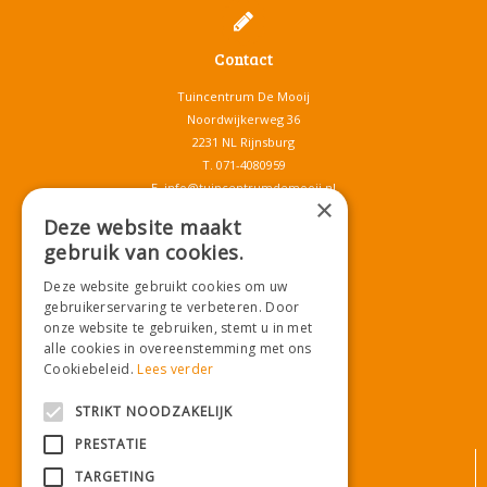
Contact
Tuincentrum De Mooij
Noordwijkerweg 36
2231 NL Rijnsburg
T.
071-4080959
E.
info@tuincentrumdemooij.nl
×
Deze website maakt
gebruik van cookies.
Download onze App!
Deze website gebruikt cookies om uw
gebruikerservaring te verbeteren. Door
onze website te gebruiken, stemt u in met
alle cookies in overeenstemming met ons
Cookiebeleid.
Lees verder
STRIKT NOODZAKELIJK
PRESTATIE
© Tuincentrum De Mooij
TARGETING
Algemene voorwaarden