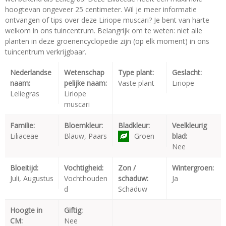
hoogtevan ongeveer 25 centimeter. Wil je meer informatie
ontvangen of tips over deze Liriope muscari? Je bent van harte
welkom in ons tuincentrum. Belangrijk om te weten: niet alle
planten in deze groenencyclopedie zijn (op elk moment) in ons
tuincentrum verkrijgbaar.
Nederlandse
Wetenschap
Type plant:
Geslacht:
naam:
pelijke naam:
Vaste plant
Liriope
Leliegras
Liriope
muscari
Familie:
Bloemkleur:
Bladkleur:
Veelkleurig
Liliaceae
Blauw, Paars
Groen
blad:
Nee
Bloeitijd:
Vochtigheid:
Zon /
Wintergroen:
Juli, Augustus
Vochthouden
schaduw:
Ja
d
Schaduw
Hoogte in
Giftig:
CM:
Nee