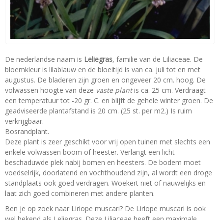
De nederlandse naam is
Leliegras
, familie van de Liliaceae. De
bloemkleur is lilablauw en de bloeitijd is van ca. juli tot en met
augustus. De bladeren zijn groen en ongeveer 20 cm. hoog. De
volwassen hoogte van deze
vaste plant
is ca. 25 cm. Verdraagt
een temperatuur tot -20 gr. C. en blijft de gehele winter groen. De
geadviseerde plantafstand is 20 cm. (25 st. per m2.) Is ruim
verkrijgbaar.
Bosrandplant.
Deze plant is zeer geschikt voor vrij open tuinen met slechts een
enkele volwassen boom of heester. Verlangt een licht
beschaduwde plek nabij bomen en heesters. De bodem moet
voedselrijk, doorlatend en vochthoudend zijn, al wordt een droge
standplaats ook goed verdragen. Woekert niet of nauwelijks en
laat zich goed combineren met andere planten.
Ben je op zoek naar Liriope muscari? De Liriope muscari is ook
wel bekend als Leliegras. Deze Liliaceae heeft een maximale