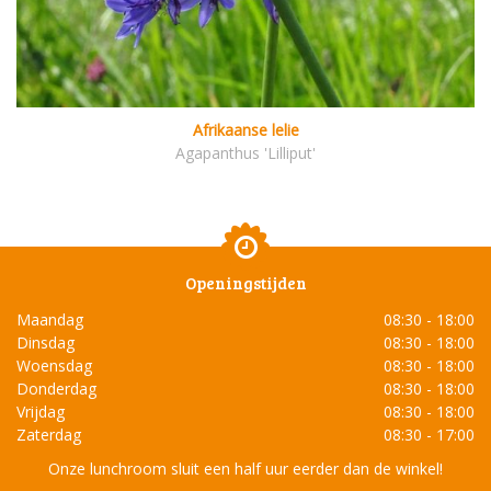
Afrikaanse lelie
Agapanthus 'Lilliput'
Openingstijden
Maandag
08:30 - 18:00
Dinsdag
08:30 - 18:00
Woensdag
08:30 - 18:00
Donderdag
08:30 - 18:00
Vrijdag
08:30 - 18:00
Zaterdag
08:30 - 17:00
Onze lunchroom sluit een half uur eerder dan de winkel!