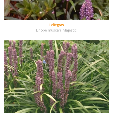
Leliegras
Liriope muscari 'Majestic'