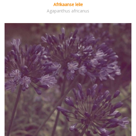
Afrikaanse lelie
Agapanthus africanus