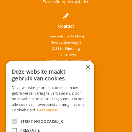
Toon alle openingstijden
Contact
Tuincentrum De Mooij
Noordwijkerweg 36
2231 NL Rijnsburg
T.
071-4080959
E.
info@tuincentrumdemooij.nl
×
Deze website maakt
gebruik van cookies.
Download onze App!
Deze website gebruikt cookies om uw
gebruikerservaring te verbeteren. Door
onze website te gebruiken, stemt u in met
alle cookies in overeenstemming met ons
Cookiebeleid.
Lees verder
STRIKT NOODZAKELIJK
PRESTATIE