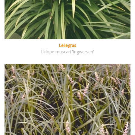
Leliegras
Liriope muscari 'Ingwersen'