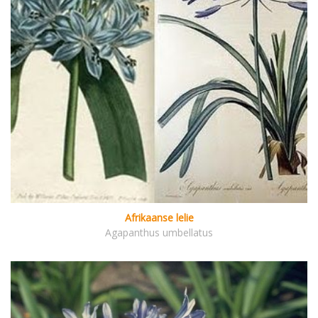
Afrikaanse lelie
Agapanthus umbellatus