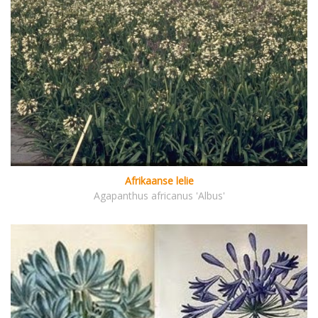
Afrikaanse lelie
Agapanthus africanus 'Albus'