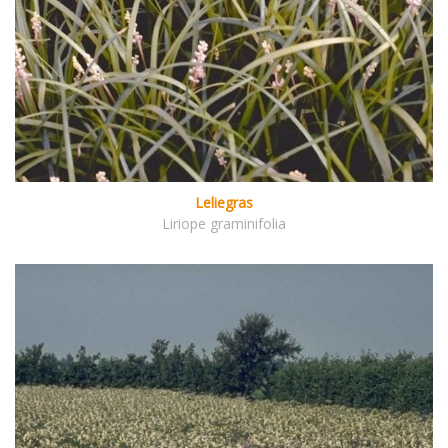
Leliegras
Liriope graminifolia