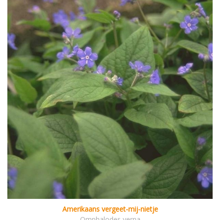
Amerikaans vergeet-mij-nietje
Omphalodes verna