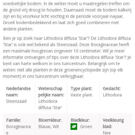
voedselrijke bodem. In de winter moet u maatregelen treffen om
de grond vrij droog te houden. Daarnaast moet de bodem kalkvrij
zijn en bij voorkeur licht vochtig in de periode voorjaar-najaar.
Groeit bodembedekkend en laat zich goed combineren met
andere planten.
Ben je op zoek naar Lithodora diffusa 'Star'? De Lithodora diffusa
'Star' is ook wel bekend als Steenzaad. Deze Boraginaceae heeft
een maximale hoogtevan ongeveer 10 centimeter. Wil je meer
informatie ontvangen of tips over deze Lithodora diffusa 'Star'? Je
bent van harte welkom in ons tuincentrum. Belangrijk om te
weten: niet alle planten in deze groenencyclopedie zijn (op elk
moment) in ons tuincentrum verkrijgbaar.
Nederlandse
Wetenschap
Type plant:
Geslacht:
naam:
pelijke naam:
Vaste plant
Lithodora
Steenzaad
Lithodora
diffusa 'Star'
Familie:
Bloemkleur:
Bladkleur:
Veelkleurig
Boraginacea
Blauw, Wit
Groen
blad:
e
Nee