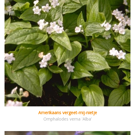
Amerikaans vergeet-mij-nietje
Omphalodes verna 'Alba'