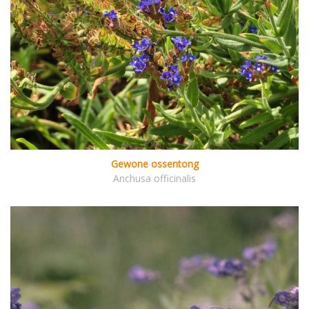
Gewone ossentong
Anchusa officinalis