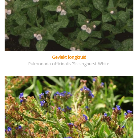
Gevlekt longkruid
Pulmonaria officinalis 'Sissinghurst White'