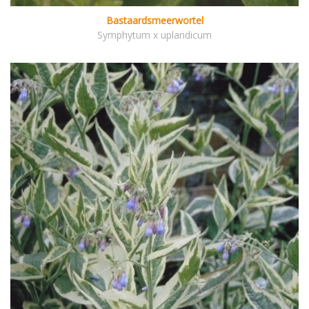
Bastaardsmeerwortel
Symphytum x uplandicum