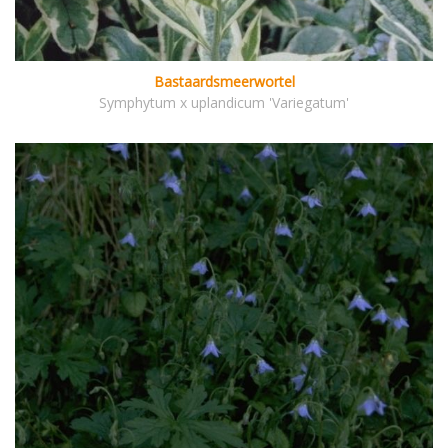
Bastaardsmeerwortel
Symphytum x uplandicum 'Variegatum'