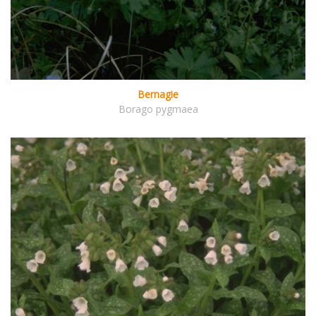
Bernagie
Borago pygmaea