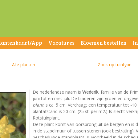
lantenkaart/App
Vacatures
Bloemen bestellen
I
Alle planten
Zoek op tuintype
De nederlandse naam is
Wederik
, familie van de Pri
juni tot en met juli. De bladeren zijn groen en ong
plant
is ca. 5 cm. Verdraagt een temperatuur tot -10 
plantafstand is 20 cm. (25 st. per m2.) Is slecht verkri
Rotstuinplant.
Deze plant komt van oorsprong uit de bergen en is da
in de stapelmuur of tussen stenen (ook bestrating). 
beschaduwde standplaats. Bijvoorbeeld in de schaduw