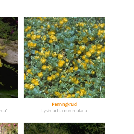
Penningkruid
rea'
Lysimachia nummularia