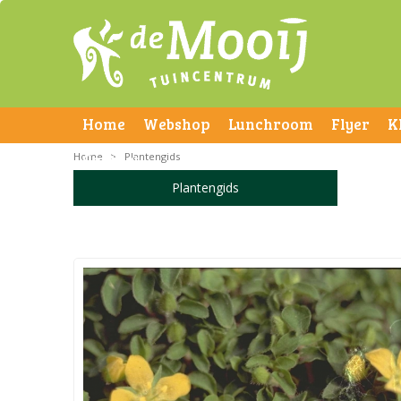
Home
Webshop
Lunchroom
Flyer
K
Home
Contact
>
Plantengids
Plantengids