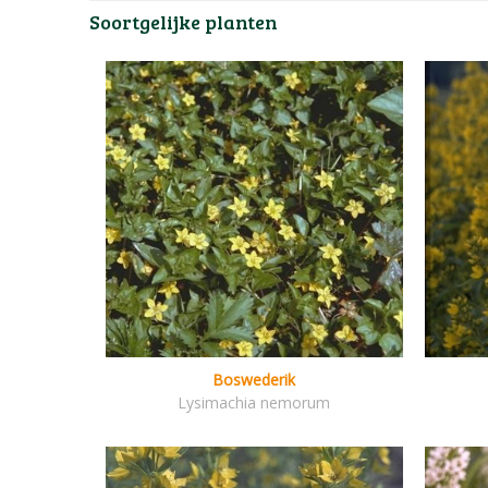
Soortgelijke planten
Boswederik
Lysimachia nemorum