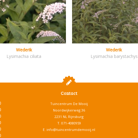
Wederik
Wederik
Lysimachia ciliata
Lysimachia barystachys
Contact
0
Tuincentrum De Mooij
0
Noordwijkerweg 36
0
2231 NL Rijnsburg
0
T.
071-4080959
0
E.
info@tuincentrumdemooij.nl
0