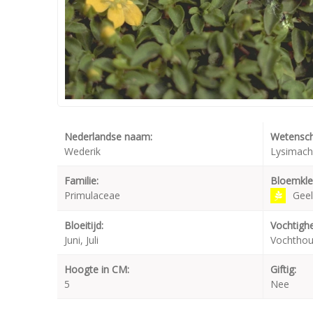
Nederlandse naam:
Wetensch
Wederik
Lysimachi
Familie:
Bloemkle
Primulaceae
Geel
Bloeitijd:
Vochtighe
Juni, Juli
Vochthou
Hoogte in CM:
Giftig:
5
Nee