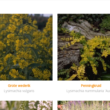
Grote wederik
Penningkruid
Lysimachia vulgaris
Lysimachia nummularia 'Au