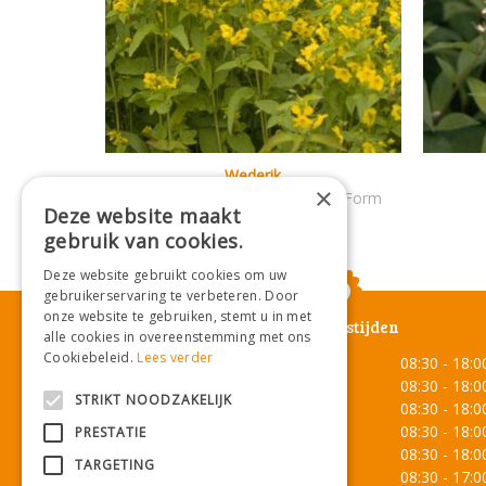
Wederik
×
Lysimachia ciliata Dark Leaved Form
Deze website maakt
gebruik van cookies.
Deze website gebruikt cookies om uw
gebruikerservaring te verbeteren. Door
onze website te gebruiken, stemt u in met
Openingstijden
alle cookies in overeenstemming met ons
Cookiebeleid.
Lees verder
Maandag
08:30 - 18:0
Dinsdag
08:30 - 18:0
STRIKT NOODZAKELIJK
Woensdag
08:30 - 18:0
Donderdag
08:30 - 18:0
PRESTATIE
Vrijdag
08:30 - 18:0
TARGETING
Zaterdag
08:30 - 17:0