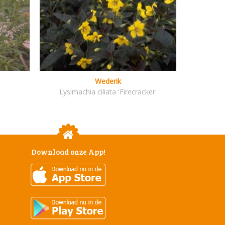
Wederik
Lysimachia ciliata 'Firecracker'
Download onze App!