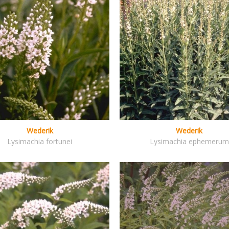
Wederik
Wederik
Lysimachia fortunei
Lysimachia ephemerum