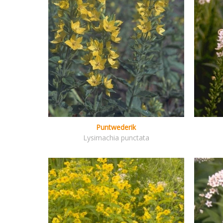
Puntwederik
Lysimachia punctata