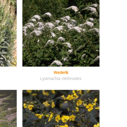
Wederik
Lysimachia clethroides