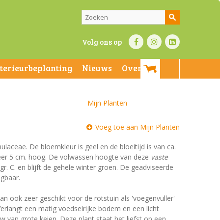
Volg ons op
nterieurbeplanting
Nieuws
Over ons
Mijn Planten
Voeg toe aan Mijn Planten
mulaceae. De bloemkleur is geel en de bloeitijd is van ca.
eveer 5 cm. hoog. De volwassen hoogte van deze
vaste
gr. C. en blijft de gehele winter groen. De geadviseerde
jgbaar.
n ook zeer geschikt voor de rotstuin als 'voegenvuller'
Verlangt een matig voedselrijke bodem en een licht
 van grote keien. Deze plant staat het liefst op een