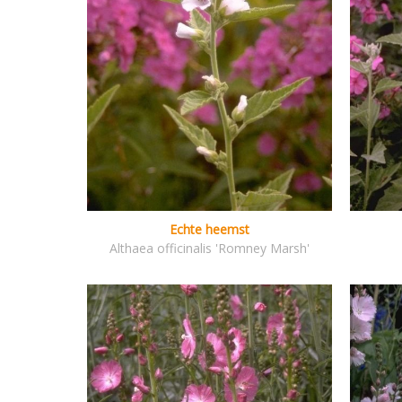
Echte heemst
Althaea officinalis 'Romney Marsh'