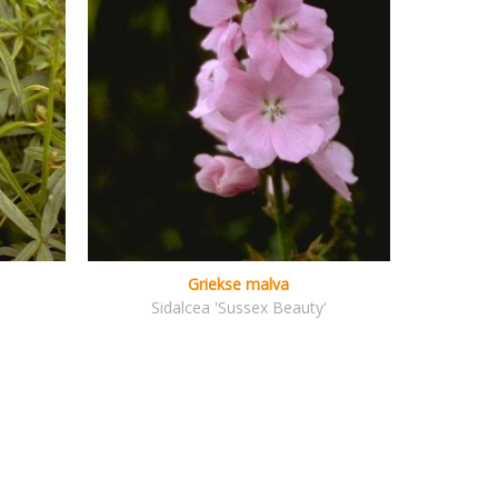
Griekse malva
Sidalcea 'Sussex Beauty'