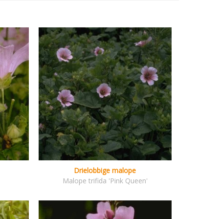
Drielobbige malope
Malope trifida 'Pink Queen'