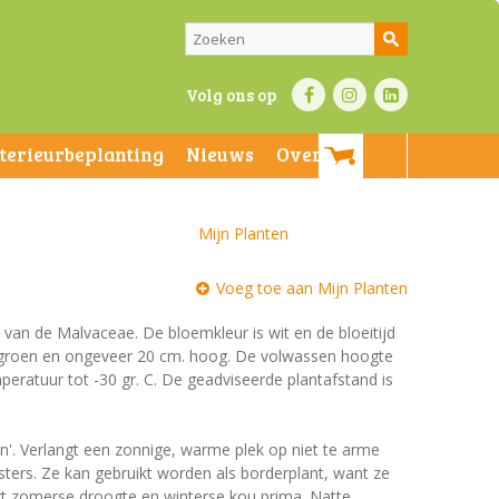
Volg ons op
nterieurbeplanting
Nieuws
Over ons
Mijn Planten
Voeg toe aan Mijn Planten
e van de Malvaceae. De bloemkleur is wit en de bloeitijd
jn groen en ongeveer 20 cm. hoog. De volwassen hoogte
peratuur tot -30 gr. C. De geadviseerde plantafstand is
en'. Verlangt een zonnige, warme plek op niet te arme
ers. Ze kan gebruikt worden als borderplant, want ze
gt zomerse droogte en winterse kou prima. Natte