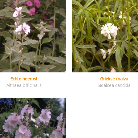
Echte heemst
Griekse malva
Althaea officinalis
Sidalcea candida