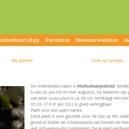
lantenkaart/App
Vacatures
Bloemen bestellen
I
Alle planten
Zoek op tuintype
De nederlandse naam is
Muskuskaasjeskruid
, famili
is van ca. juni tot en met augustus. De bladeren zi
van deze
vaste plant
is ca. 60 cm. Verdraagt een tem
33 cm. (7-9 st. per m2.) Is goed verkrijgbaar.
Plant voor een open ruimte.
Deze plant is zeer geschikt voor 'de tuin op het zuid
grond en buiten de schaduwzone van bomen en heest
laat zich eenvoudig combineren. Deze plant verdraa