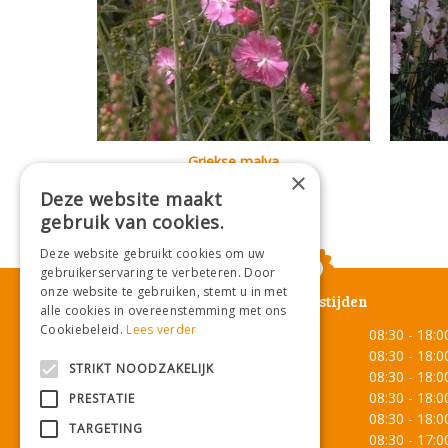
Griekse malva
×
Sidalcea 'Rosy Gem'
Deze website maakt
gebruik van cookies.
Deze website gebruikt cookies om uw
gebruikerservaring te verbeteren. Door
onze website te gebruiken, stemt u in met
Openingstijden
alle cookies in overeenstemming met ons
Cookiebeleid.
Lees verder
Maandag
08:30 - 18:0
Dinsdag
08:30 - 18:0
STRIKT NOODZAKELIJK
Woensdag
08:30 - 18:0
Donderdag
08:30 - 18:0
PRESTATIE
Vrijdag
08:30 - 18:0
TARGETING
Zaterdag
08:30 - 17:0