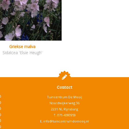
Griekse malva
Sidalcea 'Elsie Heugh'
Contact
0
Tuincentrum De Mooij
0
Noordwijkerweg 36
0
2231 NL Rijnsburg
0
T.
071-4080959
0
E.
info@tuincentrumdemooij.nl
0