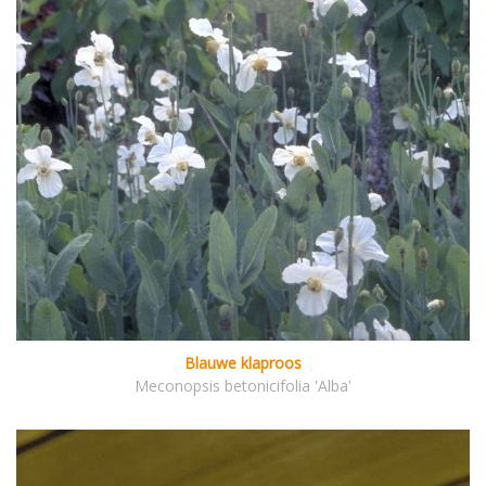
Blauwe klaproos
Meconopsis betonicifolia 'Alba'