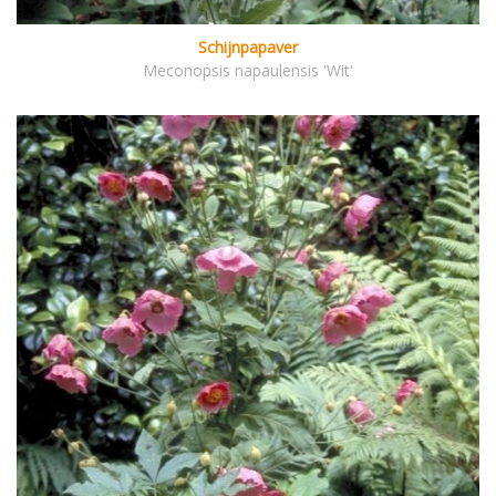
Schijnpapaver
Meconopsis napaulensis 'Wit'