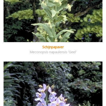
Schijnpapaver
Meconopsis napaulensis 'Geel'