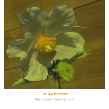
Blauwe klaproos
Meconopsis betonicifolia