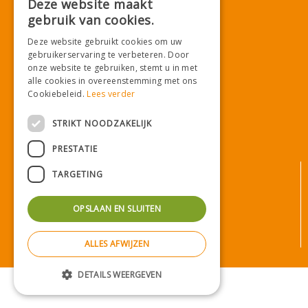
Deze website maakt
gebruik van cookies.
Deze website gebruikt cookies om uw
Download onze App!
gebruikerservaring te verbeteren. Door
onze website te gebruiken, stemt u in met
alle cookies in overeenstemming met ons
Cookiebeleid.
Lees verder
STRIKT NOODZAKELIJK
PRESTATIE
© Tuincentrum De Mooij
TARGETING
Algemene voorwaarden
Privacy statement
OPSLAAN EN SLUITEN
Bezorginformatie
Betaalinformatie
ALLES AFWIJZEN
Privacy policy
DETAILS WEERGEVEN
Green Solutions
|
Tuincentrum Overzicht