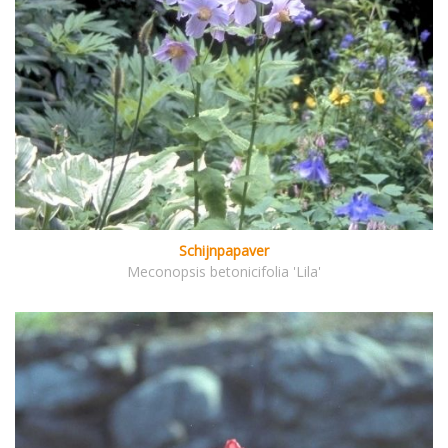
Schijnpapaver
Meconopsis betonicifolia 'Lila'