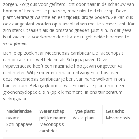
zorgen. Zorg dus voor gefilterd licht door haar in de schaduw van
bomen of heesters te plaatsen, maar niet te dicht erop. Deze
plant verdraagt warmte en een tijdelijk droge bodem. Ze kan dus
ook aangeplant worden op standplaatsen met iets meer licht. Kan
zich sterk uitzaaien als de omstandigheden juist zijn. In dat geval
is uitzaaien te voorkomen door bv. de uitgebloeide bloemen te
verwijderen.
Ben je op zoek naar Meconopsis cambrica? De Meconopsis
cambrica is ook wel bekend als Schijnpapaver. Deze
Papaveraceae heeft een maximale hoogtevan ongeveer 40
centimeter. Wil je meer informatie ontvangen of tips over
deze Meconopsis cambrica? Je bent van harte welkom in ons
tuincentrum. Belangrijk om te weten: niet alle planten in deze
groenencyclopedie zijn (op elk moment) in ons tuincentrum
verkrijgbaar.
Nederlandse
Wetenschap
Type plant:
Geslacht:
naam:
pelijke naam:
Vaste plant
Meconopsis
Schijnpapave
Meconopsis
r
cambrica