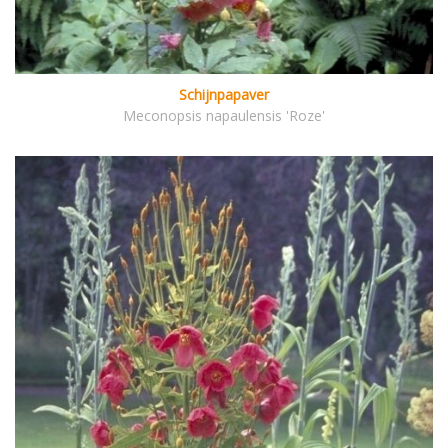
Schijnpapaver
Meconopsis napaulensis 'Roze'