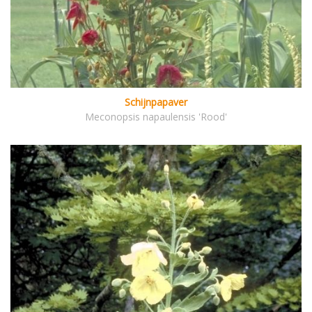
Schijnpapaver
Meconopsis napaulensis 'Rood'