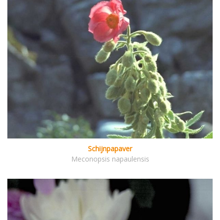
Schijnpapaver
Meconopsis napaulensis