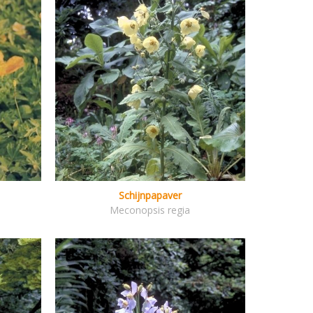
Schijnpapaver
Meconopsis regia