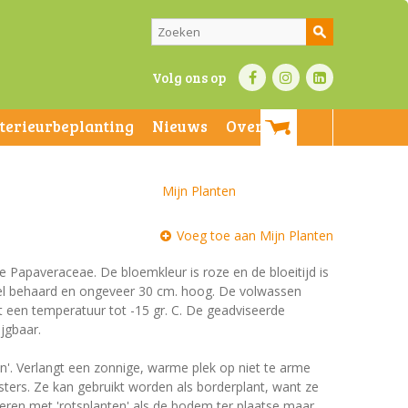
Volg ons op
nterieurbeplanting
Nieuws
Over ons
Mijn Planten
Voeg toe aan Mijn Planten
de Papaveraceae. De bloemkleur is roze en de bloeitijd is
ngeel behaard en ongeveer 30 cm. hoog. De volwassen
t een temperatuur tot -15 gr. C. De geadviseerde
ijgbaar.
en'. Verlangt een zonnige, warme plek op niet te arme
ers. Ze kan gebruikt worden als borderplant, want ze
eren met 'rotsplanten' als de bodem ter plaatse maar