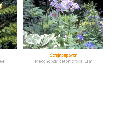
Schijnpapaver
eel'
Meconopsis betonicifolia 'Lila'