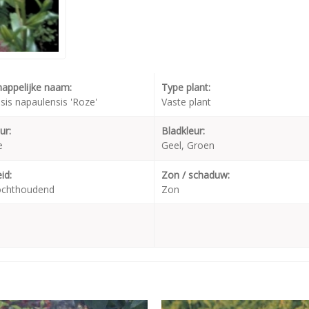
appelijke naam:
Type plant:
is napaulensis 'Roze'
Vaste plant
ur:
Bladkleur:
e
Geel, Groen
id:
Zon / schaduw:
ochthoudend
Zon