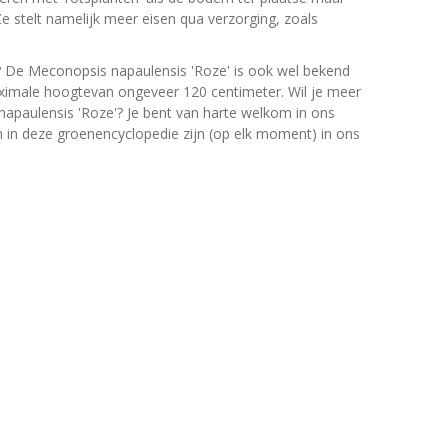
 Ze stelt namelijk meer eisen qua verzorging, zoals
? De Meconopsis napaulensis 'Roze' is ook wel bekend
ximale hoogtevan ongeveer 120 centimeter. Wil je meer
apaulensis 'Roze'? Je bent van harte welkom in ons
en in deze groenencyclopedie zijn (op elk moment) in ons