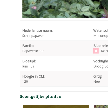
Nederlandse naam:
Wetensch
Schijnpapaver
Meconops
Familie:
Bloemkle
Papaveraceae
Roz
Bloeitijd:
Vochtighe
Juni, Juli
Droog-v
Hoogte in CM:
Giftig:
120
Nee
Soortgelijke planten