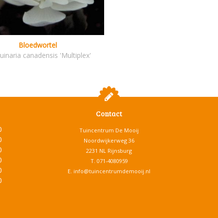
Bloedwortel
uinaria canadensis 'Multiplex'
Contact
0
Tuincentrum De Mooij
0
Noordwijkerweg 36
0
2231 NL Rijnsburg
0
T.
071-4080959
0
E.
info@tuincentrumdemooij.nl
0