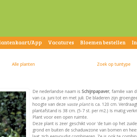
lantenkaart/App
Vacatures
Bloemen bestellen
I
Alle planten
Zoek op tuintype
De nederlandse naam is
Schijnpapaver
, familie van 
van ca. juni tot en met juli. De bladeren zijn groe
hoogte van deze
vaste plant
is ca. 120 cm. Verdraag
plantafstand is 38 cm. (5-7 st. per m2.) Is matig verkr
Plant voor een open ruimte.
Deze plant is zeer geschikt voor 'de tuin op het zuid
grond en buiten de schaduwzone van bomen en heest
laat zich eenvoudig combineren. Ze is ook te combin