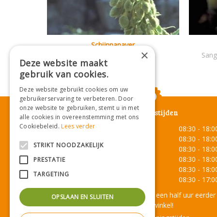
Schijnpapaver
×
Meconopsis napaulensis
Sang
Deze website maakt
gebruik van cookies.
Deze website gebruikt cookies om uw
gebruikerservaring te verbeteren. Door
onze website te gebruiken, stemt u in met
Openingstijden
alle cookies in overeenstemming met ons
Cookiebeleid.
Lees verder
Maandag
08:30 - 18:0
Dinsdag
08:30 - 18:0
STRIKT NOODZAKELIJK
Woensdag
08:30 - 18:0
Donderdag
08:30 - 18:0
PRESTATIE
Vrijdag
08:30 - 18:0
TARGETING
Zaterdag
08:30 - 17:0
Onze lunchroom sluit een half uur eerder
OPSLAAN EN SLUITEN
dan de winkel!