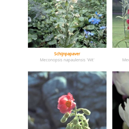
Schijnpapaver
Meconopsis napaulensis 'Wit'
Mec