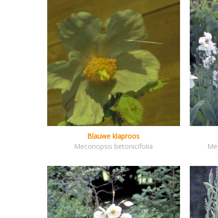
Blauwe klaproos
Meconopsis betonicifolia
Mec