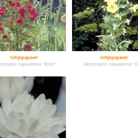
Schijnpapaver
Schijnpapaver
onopsis napaulensis 'Rood'
Meconopsis napaulensis 'G