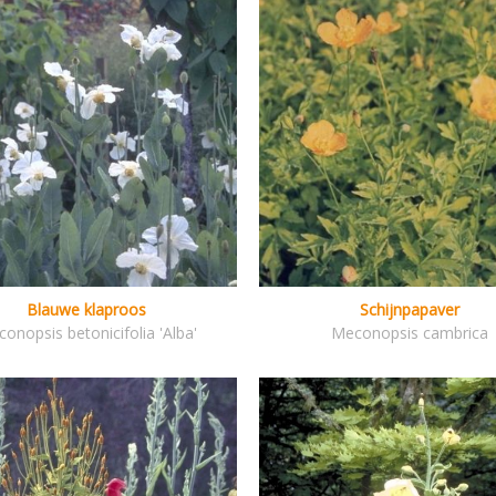
Blauwe klaproos
Schijnpapaver
onopsis betonicifolia 'Alba'
Meconopsis cambrica