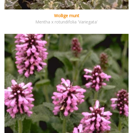
Wollige munt
Mentha x rotundifolia 'Variegata'