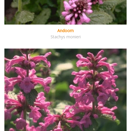
Andoorn
Stachys monieri