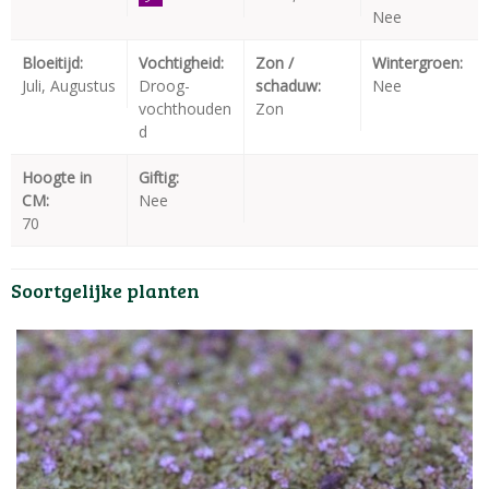
Nee
Bloeitijd:
Vochtigheid:
Zon /
Wintergroen:
Juli, Augustus
Droog-
schaduw:
Nee
vochthouden
Zon
d
Hoogte in
Giftig:
CM:
Nee
70
Soortgelijke planten