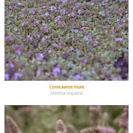
Corsicaanse munt
Mentha requienii