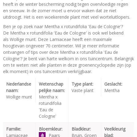
heeft in de winter bescherming nodig tegen overvloedige regen
en sneeuw. In de zomer moet u ervoor waken dat ze niet
uitdroogt. Het is een woekerende plant met veel worteluitlopers.
Ben je op zoek naar Mentha x rotundifolia 'Eau de Cologne'?
De Mentha x rotundifolia 'Eau de Cologne' is ook wel bekend
als Wollige munt. Deze Lamiaceae heeft een maximale
hoogtevan ongeveer 70 centimeter. Wil je meer informatie
ontvangen of tips over deze Mentha x rotundifolia 'Eau de
Cologne'? Je bent van harte welkom in ons tuincentrum. Belangrijk
om te weten: niet alle planten in deze groenencyclopedie zijn (op
elk moment) in ons tuincentrum verkrijgbaar.
Nederlandse
Wetenschap
Type plant:
Geslacht:
naam:
pelijke naam:
Vaste plant
Mentha
Wollige munt
Mentha x
rotundifolia
'Eau de
Cologne'
Familie:
Bloemkleur:
Bladkleur:
Veelkleurig
Lamiaceae
Paars
Bruin, Groen
blad: