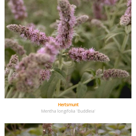
Hertsmunt
Mentha longifolia 'Buddleia'