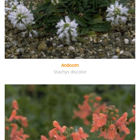
Andoorn
Stachys discolor