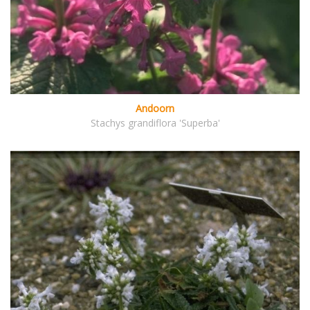
Andoorn
Stachys grandiflora 'Superba'