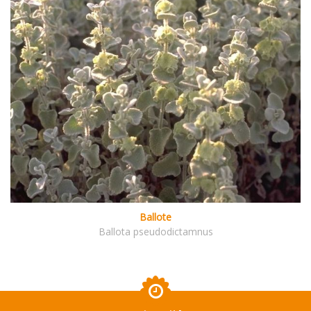
Ballote
Ballota pseudodictamnus