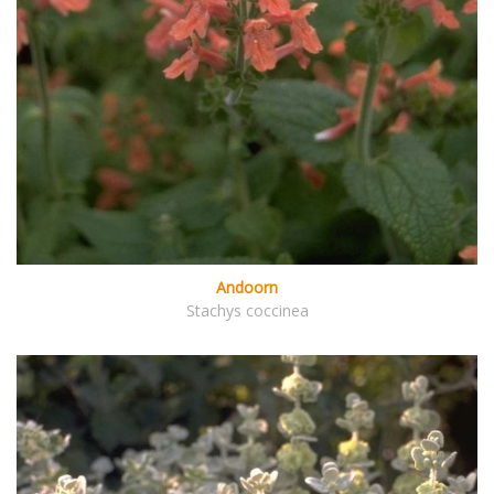
Andoorn
Stachys coccinea