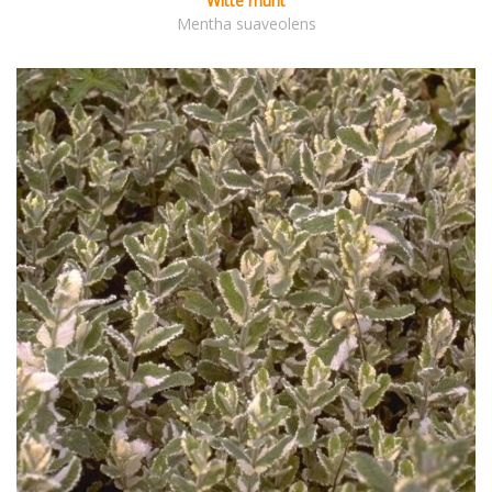
Witte munt
Mentha suaveolens