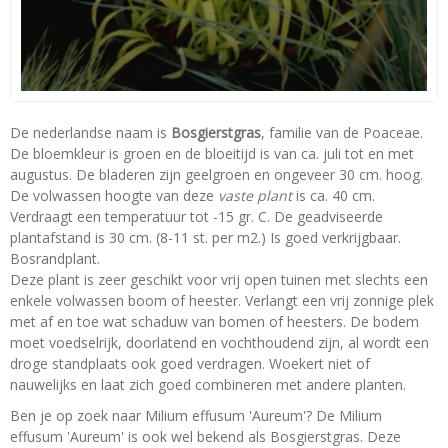
De nederlandse naam is
Bosgierstgras
, familie van de Poaceae.
De bloemkleur is groen en de bloeitijd is van ca. juli tot en met
augustus. De bladeren zijn geelgroen en ongeveer 30 cm. hoog.
De volwassen hoogte van deze
vaste plant
is ca. 40 cm.
Verdraagt een temperatuur tot -15 gr. C. De geadviseerde
plantafstand is 30 cm. (8-11 st. per m2.) Is goed verkrijgbaar.
Bosrandplant.
Deze plant is zeer geschikt voor vrij open tuinen met slechts een
enkele volwassen boom of heester. Verlangt een vrij zonnige plek
met af en toe wat schaduw van bomen of heesters. De bodem
moet voedselrijk, doorlatend en vochthoudend zijn, al wordt een
droge standplaats ook goed verdragen. Woekert niet of
nauwelijks en laat zich goed combineren met andere planten.
Ben je op zoek naar Milium effusum 'Aureum'? De Milium
effusum 'Aureum' is ook wel bekend als Bosgierstgras. Deze