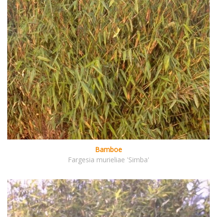
Bamboe
Fargesia murieliae 'Simba'