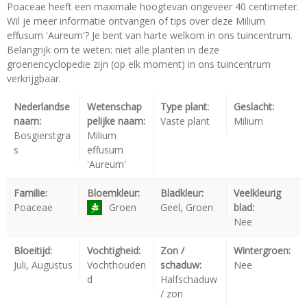
Poaceae heeft een maximale hoogtevan ongeveer 40 centimeter.
Wil je meer informatie ontvangen of tips over deze Milium
effusum 'Aureum'? Je bent van harte welkom in ons tuincentrum.
Belangrijk om te weten: niet alle planten in deze
groenencyclopedie zijn (op elk moment) in ons tuincentrum
verkrijgbaar.
Nederlandse
Wetenschap
Type plant:
Geslacht:
naam:
pelijke naam:
Vaste plant
Milium
Bosgierstgra
Milium
s
effusum
'Aureum'
Familie:
Bloemkleur:
Bladkleur:
Veelkleurig
Poaceae
Groen
Geel, Groen
blad:
Nee
Bloeitijd:
Vochtigheid:
Zon /
Wintergroen:
Juli, Augustus
Vochthouden
schaduw:
Nee
d
Halfschaduw
/ zon