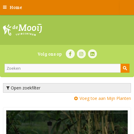
Home
Volg ons op
Open zoekfilter
Voeg toe aan Mijn Planten