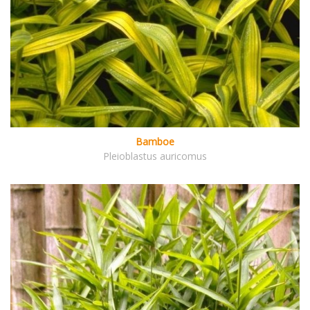
Bamboe
Pleioblastus auricomus