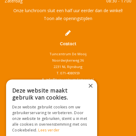
Zaterdag
08:30 - 17:00
Onze lunchroom sluit een half uur eerder dan de winkel!
Toon alle openingstijden
Contact
Tuincentrum De Mooij
Noordwijkerweg 36
2231 NL Rijnsburg
T.
071-4080959
E.
info@tuincentrumdemooij.nl
×
Deze website maakt
gebruik van cookies.
Download onze App!
Deze website gebruikt cookies om uw
gebruikerservaring te verbeteren. Door
onze website te gebruiken, stemt u in met
alle cookies in overeenstemming met ons
Cookiebeleid.
Lees verder