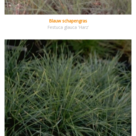
Blauw schapengras
Festuca glauca 'Harz'