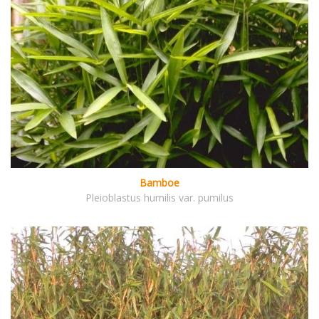
Bamboe
Pleioblastus humilis var. pumilus