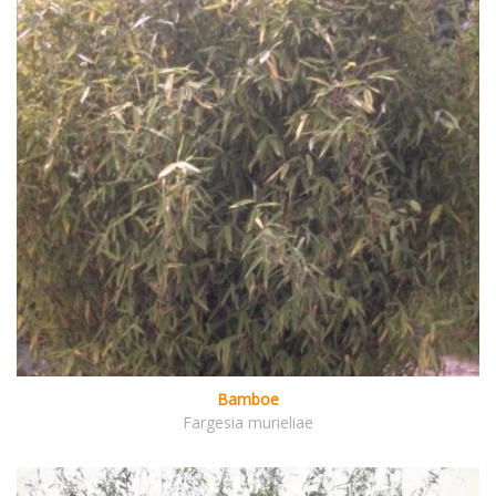
Bamboe
Fargesia murieliae