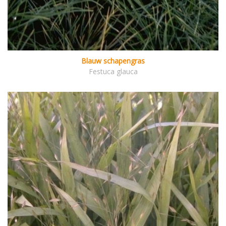
Blauw schapengras
Festuca glauca