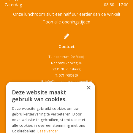
Zaterdag
08:30 - 17:00
Onze lunchroom sluit een half uur eerder dan de winkel!
Toon alle openingstijden
Contact
Tuincentrum De Mooij
Noordwijkerweg 36
2231 NL Rijnsburg
T.
071-4080959
E.
info@tuincentrumdemooij.nl
×
Deze website maakt
gebruik van cookies.
Download onze App!
Deze website gebruikt cookies om uw
gebruikerservaring te verbeteren. Door
onze website te gebruiken, stemt u in met
alle cookies in overeenstemming met ons
Cookiebeleid.
Lees verder