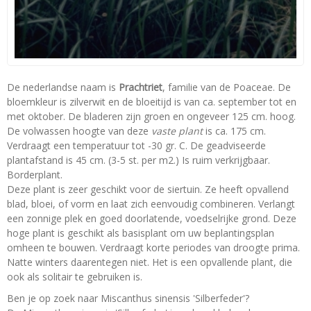
De nederlandse naam is
Prachtriet
, familie van de Poaceae. De
bloemkleur is zilverwit en de bloeitijd is van ca. september tot en
met oktober. De bladeren zijn groen en ongeveer 125 cm. hoog.
De volwassen hoogte van deze
vaste plant
is ca. 175 cm.
Verdraagt een temperatuur tot -30 gr. C. De geadviseerde
plantafstand is 45 cm. (3-5 st. per m2.) Is ruim verkrijgbaar.
Borderplant.
Deze plant is zeer geschikt voor de siertuin. Ze heeft opvallend
blad, bloei, of vorm en laat zich eenvoudig combineren. Verlangt
een zonnige plek en goed doorlatende, voedselrijke grond. Deze
hoge plant is geschikt als basisplant om uw beplantingsplan
omheen te bouwen. Verdraagt korte periodes van droogte prima.
Natte winters daarentegen niet. Het is een opvallende plant, die
ook als solitair te gebruiken is.
Ben je op zoek naar Miscanthus sinensis 'Silberfeder'?