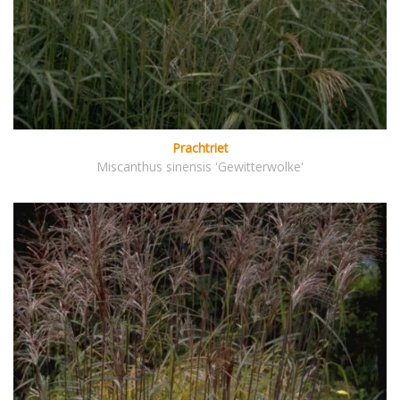
Prachtriet
Miscanthus sinensis 'Gewitterwolke'