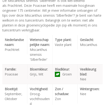
De Miscanthus sinensis 'Silberfeder' is ook wel bekend
als Prachtriet. Deze Poaceae heeft een maximale hoogtevan
ongeveer 175 centimeter. Wil je meer informatie ontvangen of
tips over deze Miscanthus sinensis 'Silberfeder'? Je bent van harte
welkom in ons tuincentrum. Belangrijk om te weten: niet alle
planten in deze groenencyclopedie zijn (op elk moment) in ons
tuincentrum verkrijgbaar.
Nederlandse
Wetenschap
Type plant:
Geslacht:
naam:
pelijke naam:
Vaste plant
Miscanthus
Prachtriet
Miscanthus
sinensis
'Silberfeder'
Familie:
Bloemkleur:
Bladkleur:
Veelkleurig
Poaceae
Grijs, Wit
Groen
blad:
Nee
Bloeitijd:
Vochtigheid:
Zon /
Wintergroen:
September,
Droog-
schaduw:
Nee
Oktober
vochthouden
Zon
d