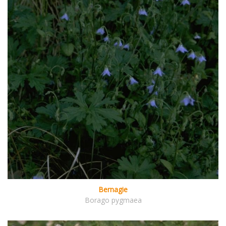
Bernagie
Borago pygmaea