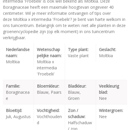
intermedia 'Froebelii' is ook wel bekend als Moltkia. Deze
Boraginaceae heeft een maximale hoogtevan ongeveer 40
centimeter. Wil je meer informatie ontvangen of tips over
deze Moltkia x intermedia 'Froebelii'? Je bent van harte welkom in
ons tuincentrum. Belangrijk om te weten: niet alle planten in deze
groenencyclopedie zijn (op elk moment) in ons tuincentrum
verkrijgbaar.
Nederlandse
Wetenschap
Type plant:
Geslacht:
naam:
pelijke naam:
Vaste plant
Moltkia
Moltkia
Moltkia x
intermedia
'Froebelii'
Familie:
Bloemkleur:
Bladkleur:
Veelkleurig
Boraginacea
Blauw, Paars
Blauw,
blad:
e
Groen
Nee
Bloeitijd:
Vochtigheid:
Zon /
Wintergroen:
Juli, Augustus
Vochthouden
schaduw:
Nee
d
Halfschaduw
/ zon