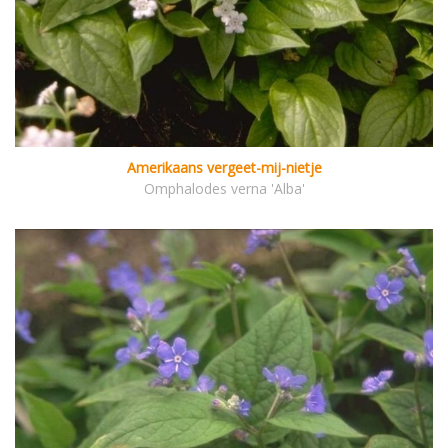
Amerikaans vergeet-mij-nietje
Omphalodes verna 'Alba'