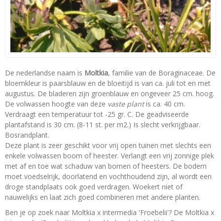
De nederlandse naam is
Moltkia
, familie van de Boraginaceae. De
bloemkleur is paarsblauw en de bloeitijd is van ca. juli tot en met
augustus. De bladeren zijn groenblauw en ongeveer 25 cm. hoog.
De volwassen hoogte van deze
vaste plant
is ca. 40 cm.
Verdraagt een temperatuur tot -25 gr. C. De geadviseerde
plantafstand is 30 cm. (8-11 st. per m2.) Is slecht verkrijgbaar.
Bosrandplant.
Deze plant is zeer geschikt voor vrij open tuinen met slechts een
enkele volwassen boom of heester. Verlangt een vrij zonnige plek
met af en toe wat schaduw van bomen of heesters. De bodem
moet voedselrijk, doorlatend en vochthoudend zijn, al wordt een
droge standplaats ook goed verdragen. Woekert niet of
nauwelijks en laat zich goed combineren met andere planten.
Ben je op zoek naar Moltkia x intermedia 'Froebelii'? De Moltkia x