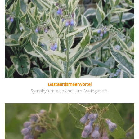
Bastaardsmeerwortel
Symphytum x uplandicum 'Variegatum'