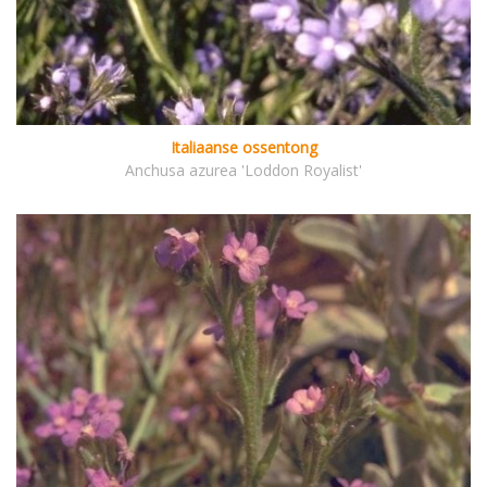
Italiaanse ossentong
Anchusa azurea 'Loddon Royalist'