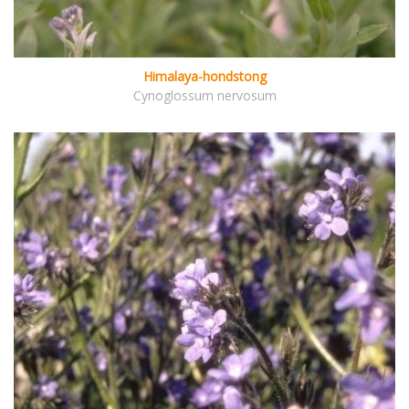
Himalaya-hondstong
Cynoglossum nervosum