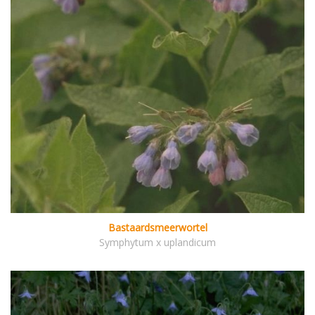
Bastaardsmeerwortel
Symphytum x uplandicum