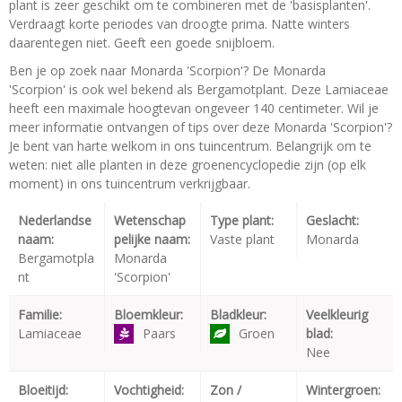
plant is zeer geschikt om te combineren met de 'basisplanten'.
Verdraagt korte periodes van droogte prima. Natte winters
daarentegen niet. Geeft een goede snijbloem.
Ben je op zoek naar Monarda 'Scorpion'? De Monarda
'Scorpion' is ook wel bekend als Bergamotplant. Deze Lamiaceae
heeft een maximale hoogtevan ongeveer 140 centimeter. Wil je
meer informatie ontvangen of tips over deze Monarda 'Scorpion'?
Je bent van harte welkom in ons tuincentrum. Belangrijk om te
weten: niet alle planten in deze groenencyclopedie zijn (op elk
moment) in ons tuincentrum verkrijgbaar.
Nederlandse
Wetenschap
Type plant:
Geslacht:
naam:
pelijke naam:
Vaste plant
Monarda
Bergamotpla
Monarda
nt
'Scorpion'
Familie:
Bloemkleur:
Bladkleur:
Veelkleurig
Lamiaceae
Paars
Groen
blad:
Nee
Bloeitijd:
Vochtigheid:
Zon /
Wintergroen: