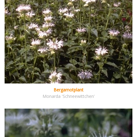
Bergamotplant
Monarda 'Schneewittchen'