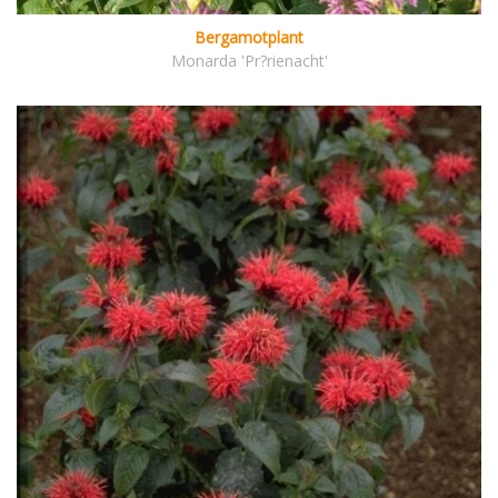
Bergamotplant
Monarda 'Pr?rienacht'