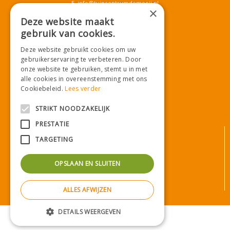
E.
info@tuincentrumdemooij.nl
×
Deze website maakt
gebruik van cookies.
Download onze App!
Deze website gebruikt cookies om uw
gebruikerservaring te verbeteren. Door
onze website te gebruiken, stemt u in met
alle cookies in overeenstemming met ons
Cookiebeleid.
Lees verder
STRIKT NOODZAKELIJK
PRESTATIE
© Tuincentrum De Mooij
TARGETING
Algemene voorwaarden
Privacy statement
OPSLAAN EN SLUITEN
Bezorginformatie
Betaalinformatie
ALLES AFWIJZEN
Privacy policy
Green Solutions
|
Tuincentrum Overzicht
DETAILS WEERGEVEN