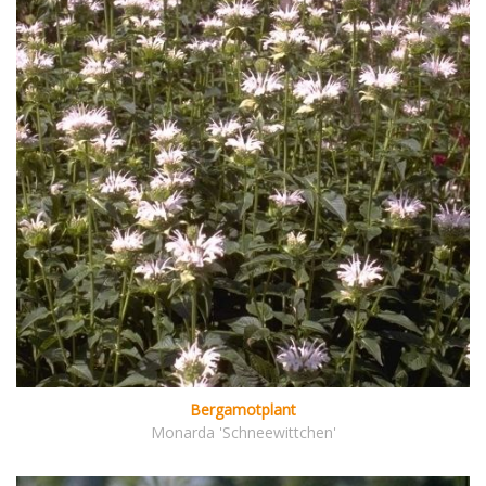
Bergamotplant
Monarda 'Schneewittchen'