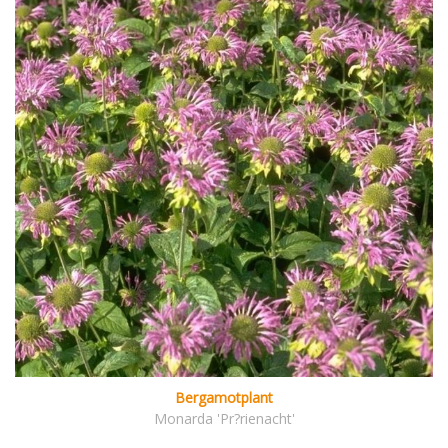
Bergamotplant
Monarda 'Pr?rienacht'