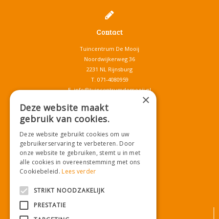
Contact
Tuincentrum De Mooij
Noordwijkerweg 36
2231 NL Rijnsburg
T.
071-4080959
E.
info@tuincentrumdemooij.nl
×
Deze website maakt
gebruik van cookies.
Download onze App!
Deze website gebruikt cookies om uw
gebruikerservaring te verbeteren. Door
onze website te gebruiken, stemt u in met
alle cookies in overeenstemming met ons
Cookiebeleid.
Lees verder
STRIKT NOODZAKELIJK
PRESTATIE
© Tuincentrum De Mooij