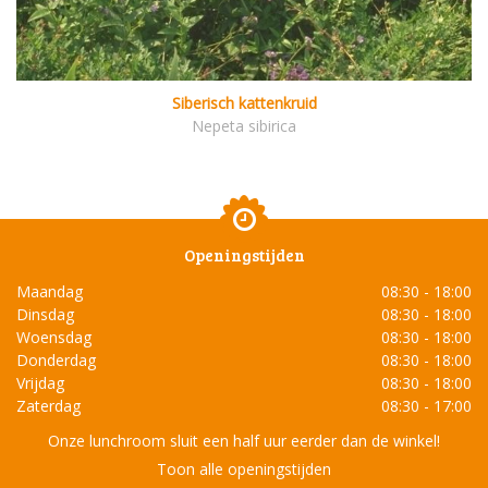
Siberisch kattenkruid
Nepeta sibirica
Openingstijden
Maandag
08:30 - 18:00
Dinsdag
08:30 - 18:00
Woensdag
08:30 - 18:00
Donderdag
08:30 - 18:00
Vrijdag
08:30 - 18:00
Zaterdag
08:30 - 17:00
Onze lunchroom sluit een half uur eerder dan de winkel!
Toon alle openingstijden