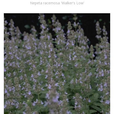
Nepeta racemosa 'Walker's Low'