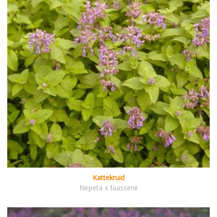
Kattekruid
Nepeta x faassenii