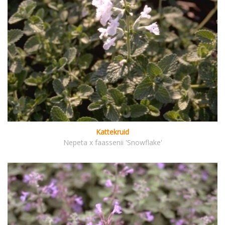
Kattekruid
Nepeta x faassenii 'Snowflake'