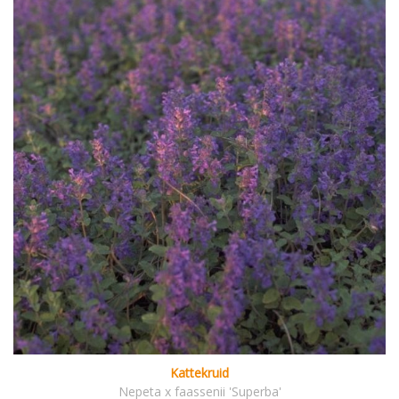
Kattekruid
Nepeta x faassenii 'Superba'