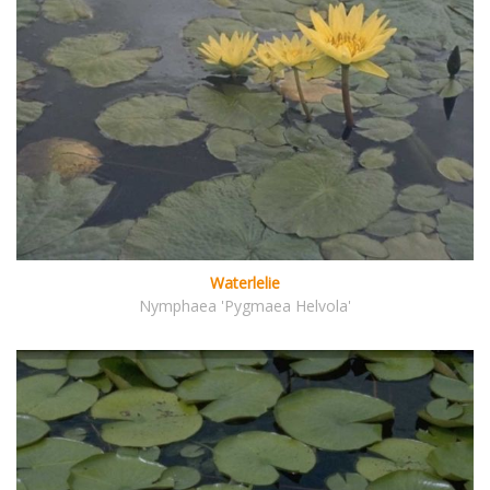
Waterlelie
Nymphaea 'Pygmaea Helvola'