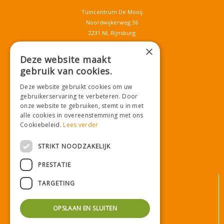
Tuincentrum De Mooij
Noordwijkerweg 36
2231 NL Rijnsburg
T.
071-4080959
×
E.
info@tuincentrumdemooij.nl
Deze website maakt
gebruik van cookies.
Deze website gebruikt cookies om uw
Download onze App!
gebruikerservaring te verbeteren. Door
onze website te gebruiken, stemt u in met
alle cookies in overeenstemming met ons
Cookiebeleid.
Lees verder
STRIKT NOODZAKELIJK
PRESTATIE
© Tuincentrum De Mooij
TARGETING
Algemene voorwaarden
Privacy statement
OPSLAAN EN SLUITEN
Bezorginformatie