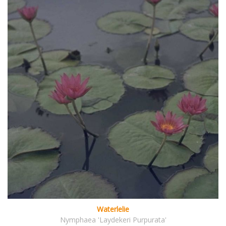
Waterlelie
Nymphaea 'Laydekeri Purpurata'