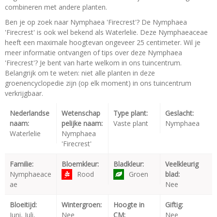
combineren met andere planten.
Ben je op zoek naar Nymphaea 'Firecrest'? De Nymphaea
'Firecrest' is ook wel bekend als Waterlelie. Deze Nymphaeaceae
heeft een maximale hoogtevan ongeveer 25 centimeter. Wil je
meer informatie ontvangen of tips over deze Nymphaea
'Firecrest'? Je bent van harte welkom in ons tuincentrum.
Belangrijk om te weten: niet alle planten in deze
groenencyclopedie zijn (op elk moment) in ons tuincentrum
verkrijgbaar.
Nederlandse
Wetenschap
Type plant:
Geslacht:
naam:
pelijke naam:
Vaste plant
Nymphaea
Waterlelie
Nymphaea
'Firecrest'
Familie:
Bloemkleur:
Bladkleur:
Veelkleurig
Nymphaeace
Rood
Groen
blad:
ae
Nee
Bloeitijd:
Wintergroen:
Hoogte in
Giftig:
Juni, Juli,
Nee
CM:
Nee