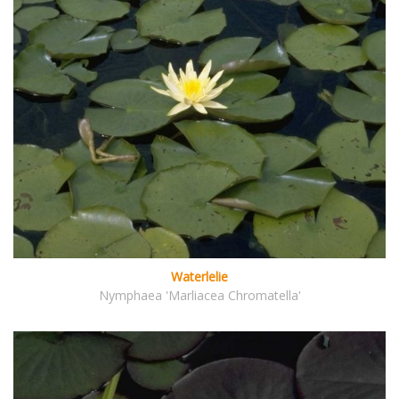
Waterlelie
Nymphaea 'Marliacea Chromatella'