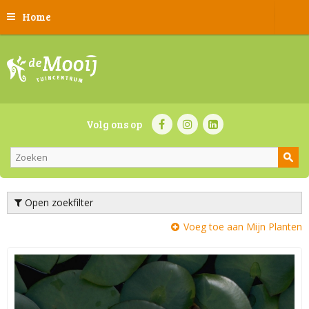
Home
Volg ons op
Open zoekfilter
Voeg toe aan Mijn Planten