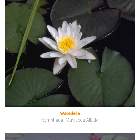
Waterlelie
Nymphaea 'Marliacea Albida'