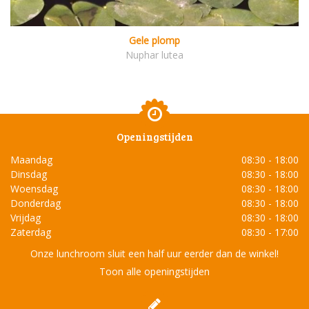
Gele plomp
Nuphar lutea
Openingstijden
Maandag
08:30 - 18:00
Dinsdag
08:30 - 18:00
Woensdag
08:30 - 18:00
Donderdag
08:30 - 18:00
Vrijdag
08:30 - 18:00
Zaterdag
08:30 - 17:00
Onze lunchroom sluit een half uur eerder dan de winkel!
Toon alle openingstijden