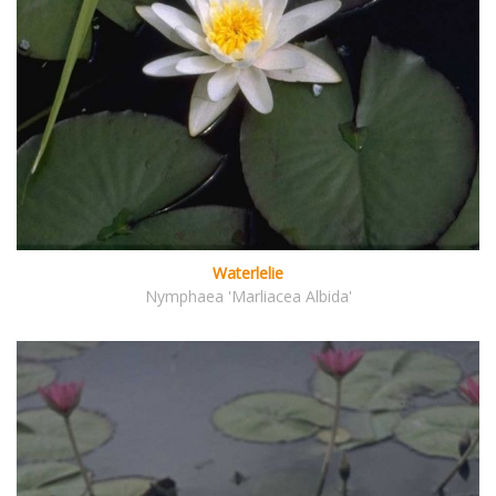
Waterlelie
Nymphaea 'Marliacea Albida'