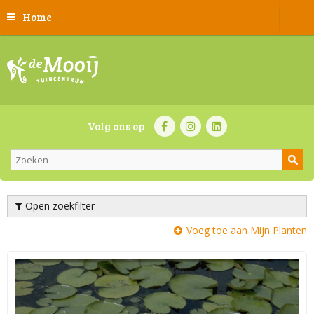
Home
Volg ons op
Open zoekfilter
Voeg toe aan Mijn Planten