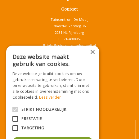
Contact
Tuincentrum De Mooij
Noordwijkerweg 36
2231 NL Rijnsburg
T.
071-4080959
E.
info@tuincentrumdemooij.nl
×
Deze website maakt
gebruik van cookies.
Download onze App!
Deze website gebruikt cookies om uw
gebruikerservaring te verbeteren. Door
onze website te gebruiken, stemt u in met
alle cookies in overeenstemming met ons
Cookiebeleid.
Lees verder
STRIKT NOODZAKELIJK
PRESTATIE
© Tuincentrum De Mooij
TARGETING
Algemene voorwaarden
Privacy statement