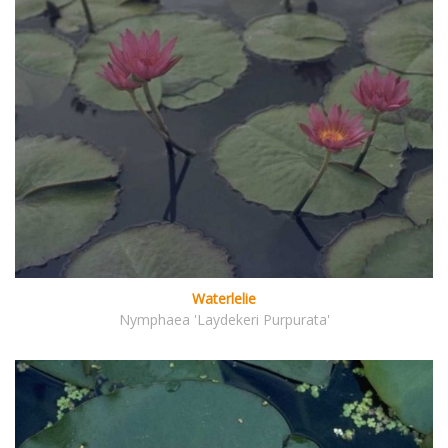
Waterlelie
Nymphaea 'Laydekeri Purpurata'