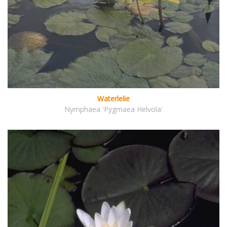
Waterlelie
Nymphaea 'Pygmaea Helvola'