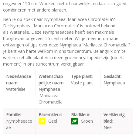
ongeveer 150 cm. Woekert niet of nauwelijks en laat zich goed
combineren met andere planten.
Ben je op zoek naar Nymphaea 'Marliacea Chromatella'?
De Nymphaea 'Marliacea Chromatella' is ook wel bekend
als Waterlelie. Deze Nymphaeaceae heeft een maximale
hoogtevan ongeveer 25 centimeter. Wil je meer informatie
ontvangen of tips over deze Nymphaea 'Marliacea Chromatella'?
Je bent van harte welkom in ons tuincentrum. Belangrijk om te
weten: niet alle planten in deze groenencyclopedie zijn (op elk
moment) in ons tuincentrum verkrijgbaar.
Nederlandse
Wetenschap
Type plant:
Geslacht:
naam:
pelijke naam:
Vaste plant
Nymphaea
Waterlelie
Nymphaea
'Marliacea
Chromatella'
Familie:
Bloemkleur:
Bladkleur:
Veelkleurig
Nymphaeace
Geel
Groen
blad:
ae
Nee