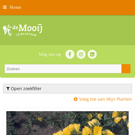
Home
Volg ons op
Open zoekfilter
Voeg toe aan Mijn Planten