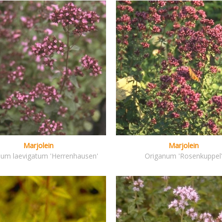
Marjolein
Marjolein
num laevigatum 'Herrenhausen'
Origanum 'Rosenkuppel