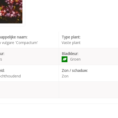
appelijke naam:
Type plant:
 vulgare 'Compactum'
Vaste plant
ur:
Bladkleur:
rs
Groen
id:
Zon / schaduw:
ochthoudend
Zon