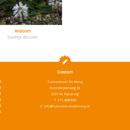
Andoorn
Stachys discolor
Contact
0
Tuincentrum De Mooij
0
Noordwijkerweg 36
0
2231 NL Rijnsburg
0
T.
071-4080959
0
E.
info@tuincentrumdemooij.nl
0