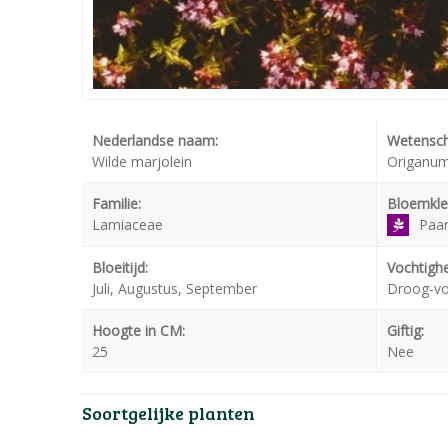
Nederlandse naam:
Wetensch
Wilde marjolein
Origanum
Familie:
Bloemkle
Lamiaceae
Paa
Bloeitijd:
Vochtighe
Juli, Augustus, September
Droog-v
Hoogte in CM:
Giftig:
25
Nee
Soortgelijke planten