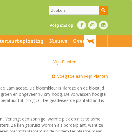
Volg ons op
nterieurbeplanting
Nieuws
Over ons
Mijn Planten
Voeg toe aan Mijn Planten
n de Lamiaceae. De bloemkleur is lilaroze en de bloeitijd
ijn groen en ongeveer 10 cm. hoog. De volwassen hoogte
peratuur tot -25 gr. C. De geadviseerde plantafstand is
en'. Verlangt een zonnige, warme plek op niet te arme
ers. Ze kan gebruikt worden als borderplant, want ze
eren met 'rotsplanten' als de bodem ter plaatse maar