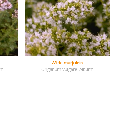
Wilde marjolein
m'
Origanum vulgare 'Album'