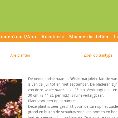
lantenkaart/App
Vacatures
Bloemen bestellen
I
Alle planten
Zoek op tuintype
De nederlandse naam is
Wilde marjolein
, familie va
is van ca. juli tot en met september. De bladeren z
van deze
vaste plant
is ca. 25 cm. Verdraagt een tem
30 cm. (8-11 st. per m2.) Is ruim verkrijgbaar.
Plant voor een open ruimte.
Deze plant is zeer geschikt voor 'de tuin op het zuid
grond en buiten de schaduwzone van bomen en heest
laat zich eenvoudig combineren. Ze is ook te combin