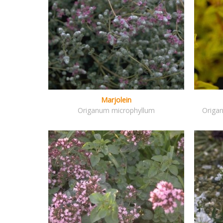
Marjolein
Origanum microphyllum
Origan