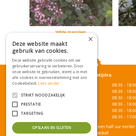
Wilde marjolein
×
Origanum vulgare
Deze website maakt
gebruik van cookies.
Deze website gebruikt cookies om uw
gebruikerservaring te verbeteren. Door
onze website te gebruiken, stemt u in met
Openingstijden
alle cookies in overeenstemming met ons
Cookiebeleid.
Lees verder
Maandag
08:30 - 18:0
Dinsdag
08:30 - 18:0
STRIKT NOODZAKELIJK
Woensdag
08:30 - 18:0
Donderdag
08:30 - 18:0
PRESTATIE
Vrijdag
08:30 - 18:0
TARGETING
Zaterdag
08:30 - 17:0
Onze lunchroom sluit een half uur eerder
OPSLAAN EN SLUITEN
dan de winkel!