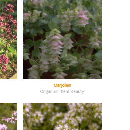
Marjolein
'
Origanum 'Kent Beauty'