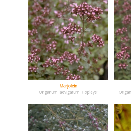
Marjolein
Origanum laevigatum 'Hopleys'
Origa