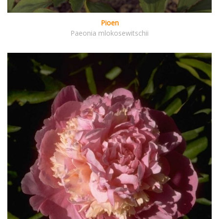
Pioen
Paeonia mlokosewitschii