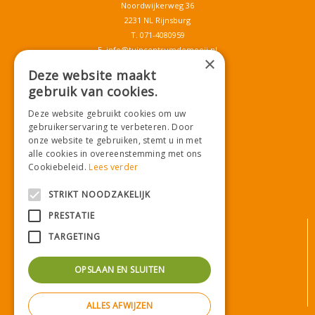
Noordwijkerweg 36
2231 NL Rijnsburg
T.
071-4080959
E.
info@tuincentrumdemooij.nl
×
Deze website maakt
gebruik van cookies.
Download onze App!
Deze website gebruikt cookies om uw
gebruikerservaring te verbeteren. Door
onze website te gebruiken, stemt u in met
alle cookies in overeenstemming met ons
Cookiebeleid.
Lees verder
STRIKT NOODZAKELIJK
PRESTATIE
© Tuincentrum De Mooij
TARGETING
Algemene voorwaarden
Privacy statement
OPSLAAN EN SLUITEN
Bezorginformatie
Betaalinformatie
ALLES AFWIJZEN
Privacy policy