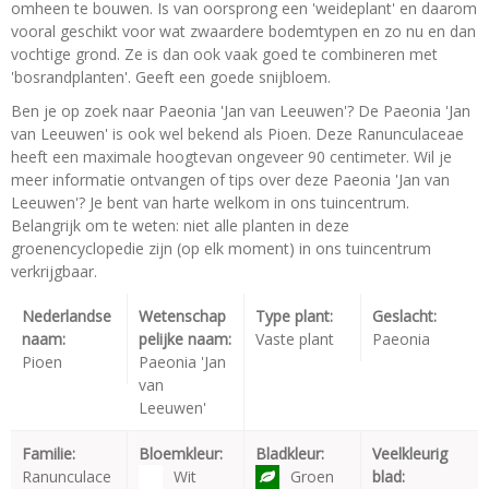
omheen te bouwen. Is van oorsprong een 'weideplant' en daarom
vooral geschikt voor wat zwaardere bodemtypen en zo nu en dan
vochtige grond. Ze is dan ook vaak goed te combineren met
'bosrandplanten'. Geeft een goede snijbloem.
Ben je op zoek naar Paeonia 'Jan van Leeuwen'? De Paeonia 'Jan
van Leeuwen' is ook wel bekend als Pioen. Deze Ranunculaceae
heeft een maximale hoogtevan ongeveer 90 centimeter. Wil je
meer informatie ontvangen of tips over deze Paeonia 'Jan van
Leeuwen'? Je bent van harte welkom in ons tuincentrum.
Belangrijk om te weten: niet alle planten in deze
groenencyclopedie zijn (op elk moment) in ons tuincentrum
verkrijgbaar.
Nederlandse
Wetenschap
Type plant:
Geslacht:
naam:
pelijke naam:
Vaste plant
Paeonia
Pioen
Paeonia 'Jan
van
Leeuwen'
Familie:
Bloemkleur:
Bladkleur:
Veelkleurig
Ranunculace
Wit
Groen
blad: