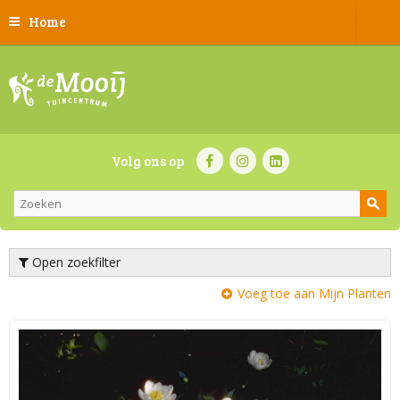
Home
Volg ons op
Open zoekfilter
Voeg toe aan Mijn Planten