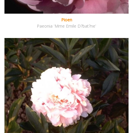
Pioen
Paeonia 'Mme Emile D?bat?ne'