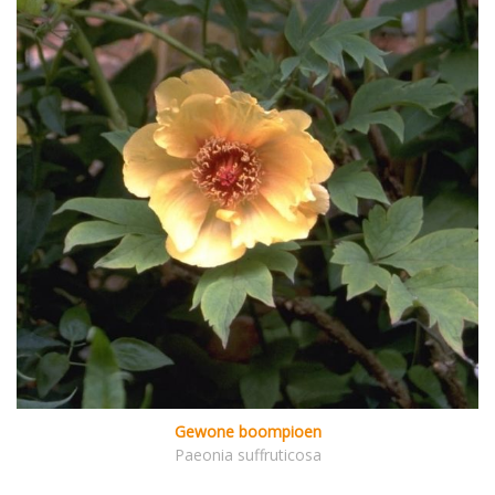
Gewone boompioen
Paeonia suffruticosa