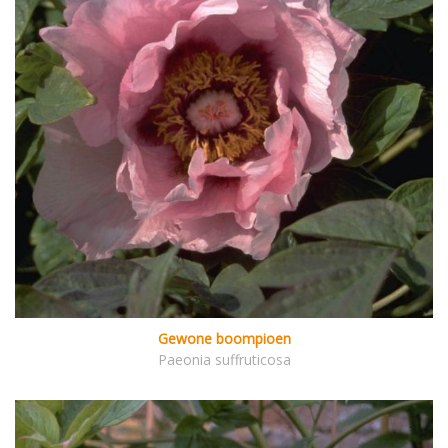
Gewone boompioen
Paeonia suffruticosa