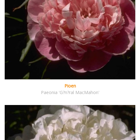
Pioen
Paeonia 'G?n?ral MacMahon'