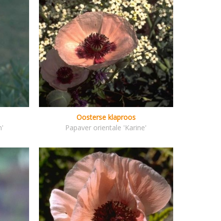
Oosterse klaproos
h'
Papaver orientale 'Karine'