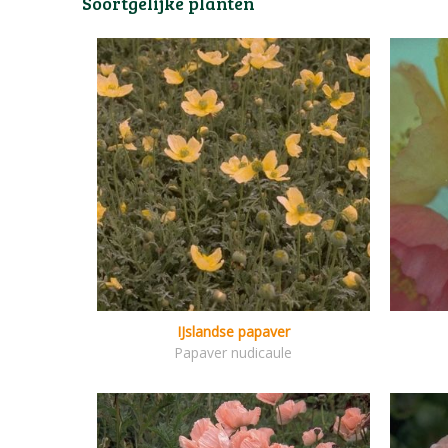
Soortgelijke planten
IJslandse papaver
Papaver nudicaule