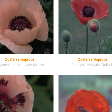
Oosterse klaproos
Oosterse klaproos
aver orientale 'Lady Moore'
Papaver orientale 'Goliat