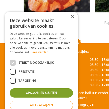
×
Oosterse klaproos
Deze website maakt
Papaver orientale 'Pinnacle'
Pap
gebruik van cookies.
Deze website gebruikt cookies om uw
gebruikerservaring te verbeteren. Door
onze website te gebruiken, stemt u in met
alle cookies in overeenstemming met ons
Openingstijden
Cookiebeleid.
Lees verder
Maandag
08:30 - 18:0
STRIKT NOODZAKELIJK
Dinsdag
08:30 - 18:0
Woensdag
08:30 - 18:0
PRESTATIE
Donderdag
08:30 - 18:0
Vrijdag
08:30 - 18:0
TARGETING
Zaterdag
08:30 - 17:0
Onze lunchroom sluit een half uur eerder
OPSLAAN EN SLUITEN
dan de winkel!
Toon alle openingstijden
ALLES AFWIJZEN