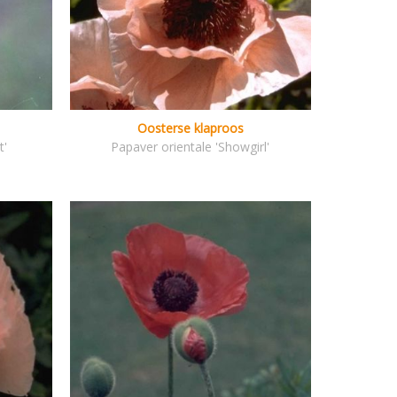
Oosterse klaproos
t'
Papaver orientale 'Showgirl'