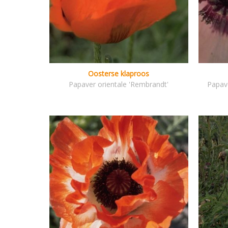
Oosterse klaproos
Papaver orientale 'Rembrandt'
Papave