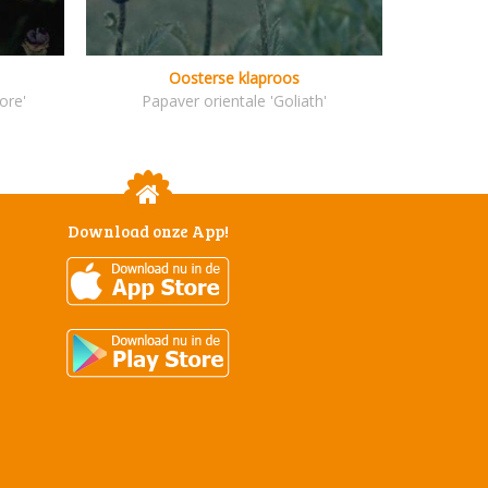
Oosterse klaproos
ore'
Papaver orientale 'Goliath'
Download onze App!