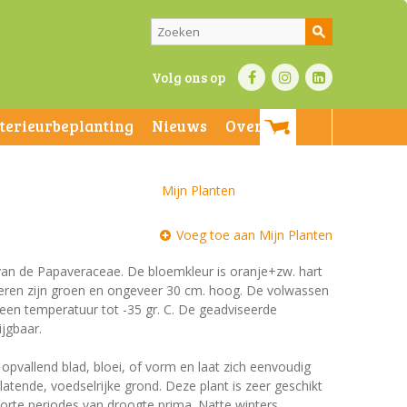
Volg ons op
nterieurbeplanting
Nieuws
Over ons
Mijn Planten
Voeg toe aan Mijn Planten
 van de Papaveraceae. De bloemkleur is oranje+zw. hart
laderen zijn groen en ongeveer 30 cm. hoog. De volwassen
 een temperatuur tot -35 gr. C. De geadviseerde
ijgbaar.
 opvallend blad, bloei, of vorm en laat zich eenvoudig
tende, voedselrijke grond. Deze plant is zeer geschikt
orte periodes van droogte prima. Natte winters