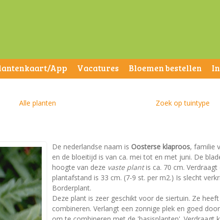
lantenkaart/App
Vacatures
Bloemen bestellen
I
Alle planten
Zoek op tuintype
De nederlandse naam is
Oosterse klaproos
, familie
en de bloeitijd is van ca. mei tot en met juni. De b
hoogte van deze
vaste plant
is ca. 70 cm. Verdraagt
plantafstand is 33 cm. (7-9 st. per m2.) Is slecht verkr
Borderplant.
Deze plant is zeer geschikt voor de siertuin. Ze heeft
combineren. Verlangt een zonnige plek en goed doorla
om te combineren met de 'basisplanten'. Verdraagt k