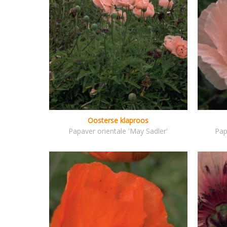
Oosterse klaproos
Papaver orientale 'May Sadler'
Pap