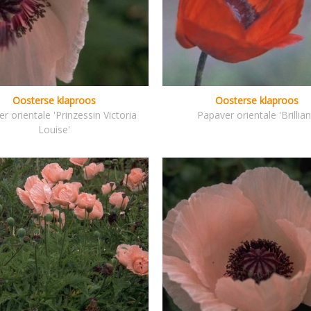
Oosterse klaproos
Oosterse klaproos
r orientale 'Prinzessin Victoria
Papaver orientale 'Brillian
Louise'