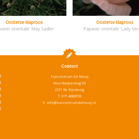
Oosterse klaproos
Oosterse klaproos
aver orientale 'May Sadler'
Papaver orientale 'Lady Mo
Contact
0
Tuincentrum De Mooij
0
Noordwijkerweg 36
0
2231 NL Rijnsburg
0
T.
071-4080959
0
E.
info@tuincentrumdemooij.nl
0