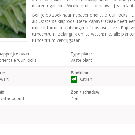
daarentegen niet. Woekert niet of nauwelijks en laa
Ben je op zoek naar Papaver orientale 'Curlilocks'? D
als Oosterse klaproos. Deze Papaveraceae heeft ee
meer informatie ontvangen of tips over deze Papaver 
tuincentrum. Belangrijk om te weten: niet alle plant
tuincentrum verkrijgbaar.
appelijke naam:
Type plant:
rientale 'Curlilocks'
Vaste plant
ur:
Bladkleur:
Zwart
Groen
id:
Zon / schaduw:
ochthoudend
Zon