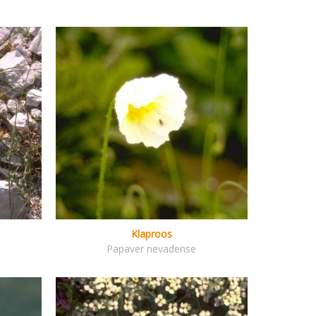
Klaproos
Papaver nevadense