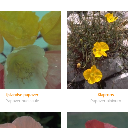
IJslandse papaver
Klaproos
Papaver nudicaule
Papaver alpinum