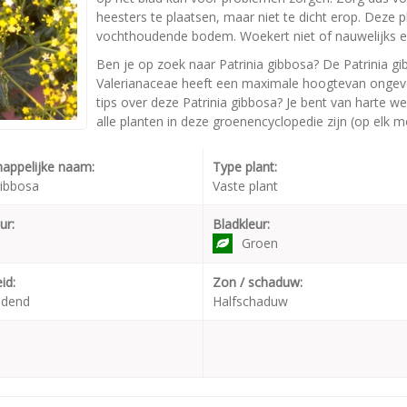
heesters te plaatsen, maar niet te dicht erop. Deze
vochthoudende bodem. Woekert niet of nauwelijks e
Ben je op zoek naar Patrinia gibbosa? De Patrinia g
Valerianaceae heeft een maximale hoogtevan ongeve
tips over deze Patrinia gibbosa? Je bent van harte w
alle planten in deze groenencyclopedie zijn (op elk 
appelijke naam:
Type plant:
gibbosa
Vaste plant
ur:
Bladkleur:
Groen
id:
Zon / schaduw:
udend
Halfschaduw