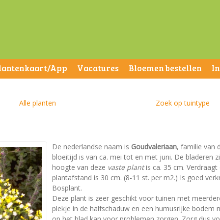
lantenkaart/App
Vacatures
Bloemen bestellen
I
Alle planten
Zoek op tuintype
De nederlandse naam is
Goudvaleriaan
, familie van
bloeitijd is van ca. mei tot en met juni. De bladere
hoogte van deze
vaste plant
is ca. 35 cm. Verdraagt
plantafstand is 30 cm. (8-11 st. per m2.) Is goed verkr
Bosplant.
Deze plant is zeer geschikt voor tuinen met meerder
plekje in de halfschaduw en een humusrijke bodem me
op het blad kan voor problemen zorgen. Zorg dus voo