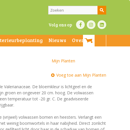
Volg ons op
nterieurbeplanting
Nieuws
Over ons
Mijn Planten
Voeg toe aan Mijn Planten
 de Valerianaceae. De bloemkleur is lichtgeel en de
n zijn groen en ongeveer 20 cm. hoog. De volwassen
 een temperatuur tot -20 gr. C. De geadviseerde
ijgbaar.
e (vrijwel) volwassen bomen en heesters. Verlangt een
t weinig boomwortels in haar nabijheid. Direct zonlicht
r gefilterd licht door haar in de schaduw van bomen of