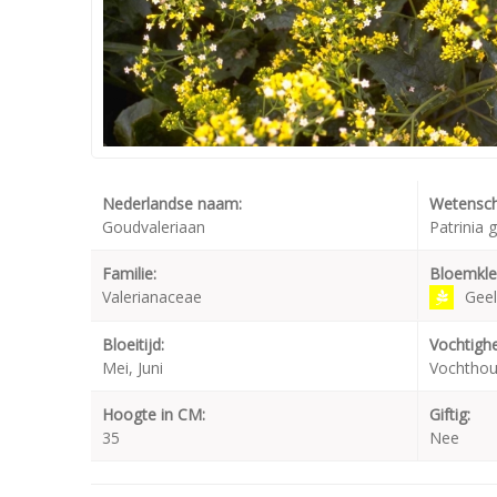
Nederlandse naam:
Wetensch
Goudvaleriaan
Patrinia 
Familie:
Bloemkle
Valerianaceae
Geel
Bloeitijd:
Vochtighe
Mei, Juni
Vochtho
Hoogte in CM:
Giftig:
35
Nee