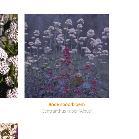
Rode spoorbloem
Centranthus ruber 'Albus'