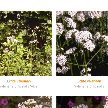
Echte valeriaan
Echte valeriaan
Valeriana officinalis 'Alba'
Valeriana officinalis