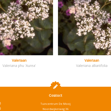
Valeriaan
Valeriaan
Valeriana phu 'Aurea'
Valeriana alliariifolia
Contact
0
Tuincentrum De Mooij
0
Noordwijkerweg 36