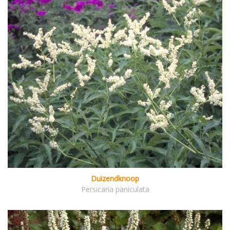
Duizendknoop
Persicaria paniculata