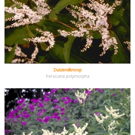
Duizendknoop
Persicaria polymorpha