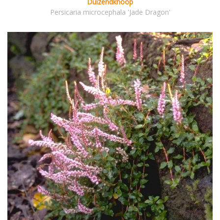
Duizendknoop
Persicaria microcephala 'Jade Dragon'