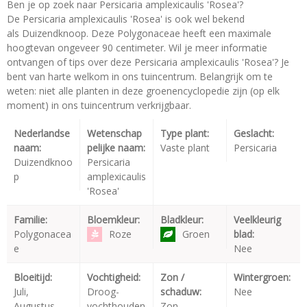
Ben je op zoek naar Persicaria amplexicaulis 'Rosea'?
De Persicaria amplexicaulis 'Rosea' is ook wel bekend
als Duizendknoop. Deze Polygonaceae heeft een maximale
hoogtevan ongeveer 90 centimeter. Wil je meer informatie
ontvangen of tips over deze Persicaria amplexicaulis 'Rosea'? Je
bent van harte welkom in ons tuincentrum. Belangrijk om te
weten: niet alle planten in deze groenencyclopedie zijn (op elk
moment) in ons tuincentrum verkrijgbaar.
Nederlandse
Wetenschap
Type plant:
Geslacht:
naam:
pelijke naam:
Vaste plant
Persicaria
Duizendknoo
Persicaria
p
amplexicaulis
'Rosea'
Familie:
Bloemkleur:
Bladkleur:
Veelkleurig
Polygonacea
Roze
Groen
blad:
e
Nee
Bloeitijd:
Vochtigheid:
Zon /
Wintergroen:
Juli,
Droog-
schaduw:
Nee
Augustus,
vochthouden
Zon