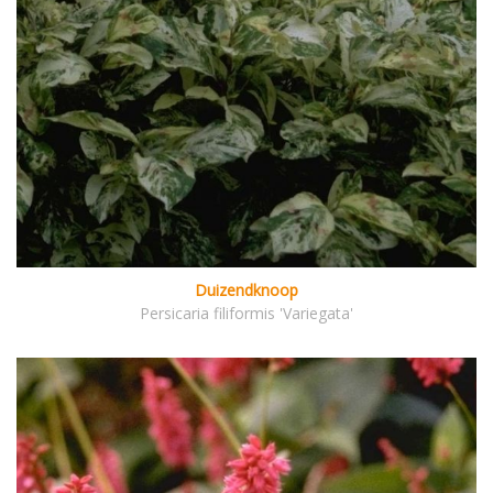
Duizendknoop
Persicaria filiformis 'Variegata'