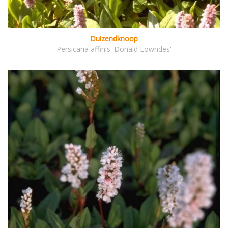
Duizendknoop
Persicaria affinis 'Donald Lowndes'