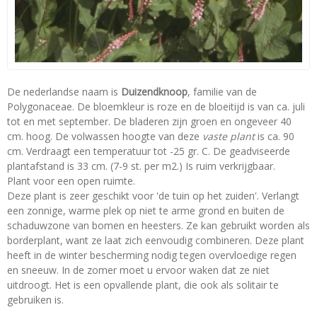
De nederlandse naam is
Duizendknoop
, familie van de
Polygonaceae. De bloemkleur is roze en de bloeitijd is van ca. juli
tot en met september. De bladeren zijn groen en ongeveer 40
cm. hoog. De volwassen hoogte van deze
vaste plant
is ca. 90
cm. Verdraagt een temperatuur tot -25 gr. C. De geadviseerde
plantafstand is 33 cm. (7-9 st. per m2.) Is ruim verkrijgbaar.
Plant voor een open ruimte.
Deze plant is zeer geschikt voor 'de tuin op het zuiden'. Verlangt
een zonnige, warme plek op niet te arme grond en buiten de
schaduwzone van bomen en heesters. Ze kan gebruikt worden als
borderplant, want ze laat zich eenvoudig combineren. Deze plant
heeft in de winter bescherming nodig tegen overvloedige regen
en sneeuw. In de zomer moet u ervoor waken dat ze niet
uitdroogt. Het is een opvallende plant, die ook als solitair te
gebruiken is.