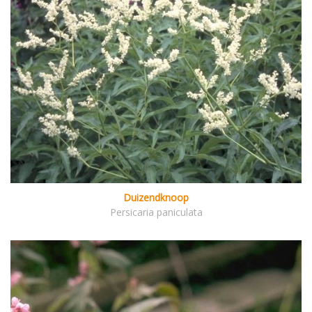
Duizendknoop
Persicaria paniculata