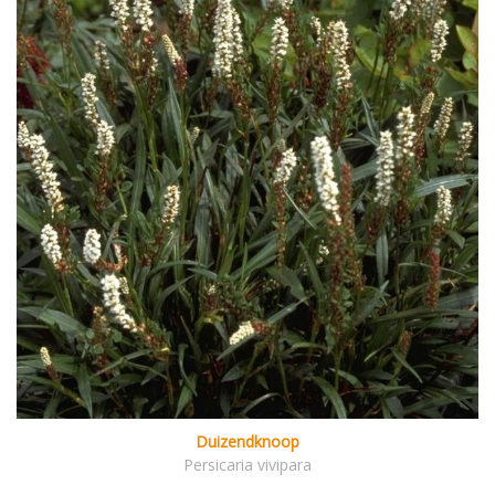
Duizendknoop
Persicaria vivipara