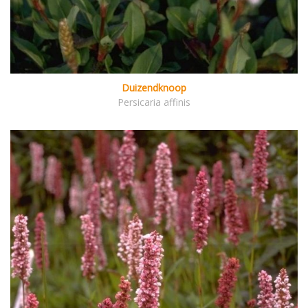
Duizendknoop
Persicaria affinis