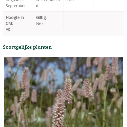
September
d
Hoogte in
Giftig:
CM:
Nee
90
Soortgelijke planten