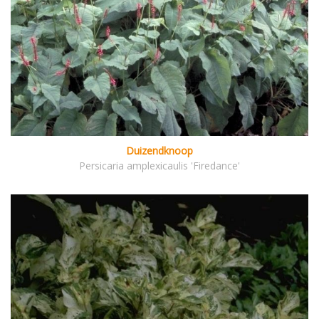
Duizendknoop
Persicaria amplexicaulis 'Firedance'