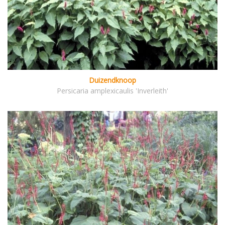
Duizendknoop
Persicaria amplexicaulis 'Inverleith'