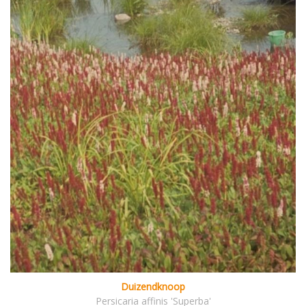
Duizendknoop
Persicaria affinis 'Superba'