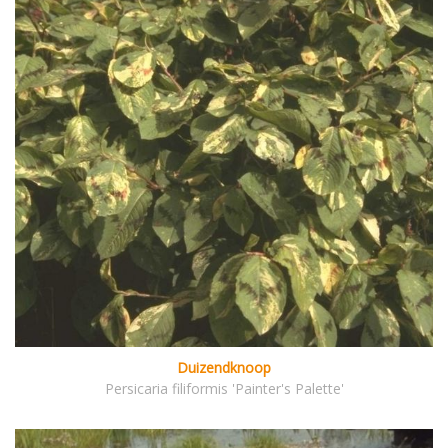
Duizendknoop
Persicaria filiformis 'Painter's Palette'