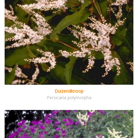
Duizendknoop
Persicaria polymorpha