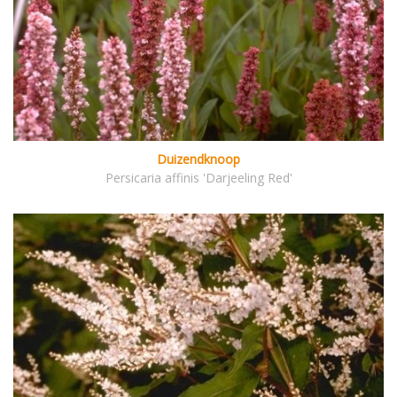
Duizendknoop
Persicaria affinis 'Darjeeling Red'