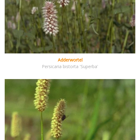
Adderwortel
Persicaria bistorta 'Superba'