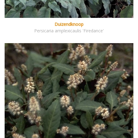
Duizendknoop
Persicaria amplexicaulis 'Firedance'