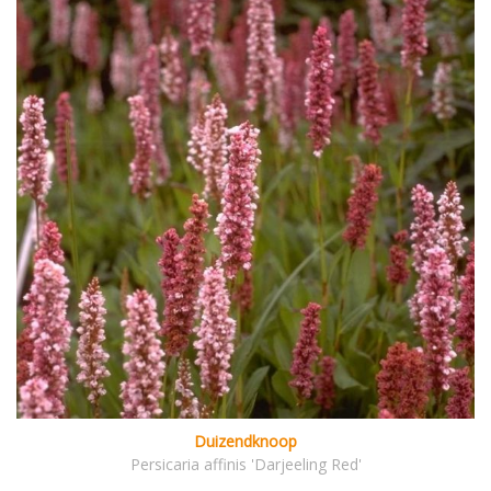
Duizendknoop
Persicaria affinis 'Darjeeling Red'