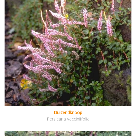
Duizendknoop
Persicaria vacciniifolia