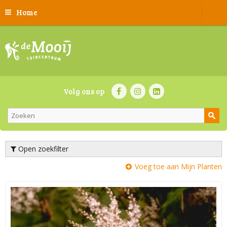
Home
Volg ons op
Open zoekfilter
Voeg toe aan Mijn Planten