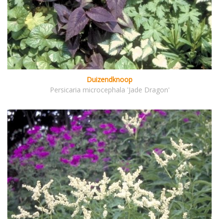
Duizendknoop
Persicaria microcephala 'Jade Dragon'