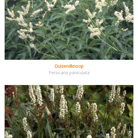
Duizendknoop
Persicaria paniculata