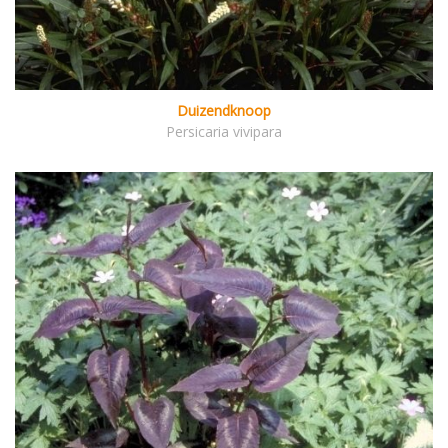
Duizendknoop
Persicaria vivipara