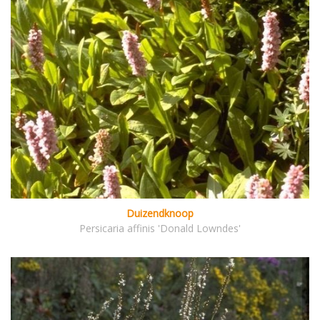
Duizendknoop
Persicaria affinis 'Donald Lowndes'