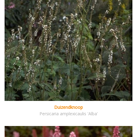
Duizendknoop
Persicaria amplexicaulis 'Alba'