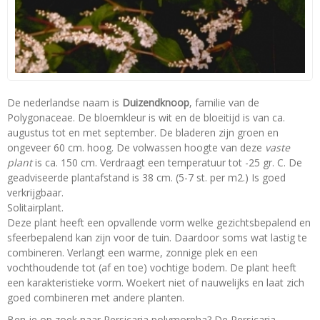
De nederlandse naam is
Duizendknoop
, familie van de
Polygonaceae. De bloemkleur is wit en de bloeitijd is van ca.
augustus tot en met september. De bladeren zijn groen en
ongeveer 60 cm. hoog. De volwassen hoogte van deze
vaste
plant
is ca. 150 cm. Verdraagt een temperatuur tot -25 gr. C. De
geadviseerde plantafstand is 38 cm. (5-7 st. per m2.) Is goed
verkrijgbaar.
Solitairplant.
Deze plant heeft een opvallende vorm welke gezichtsbepalend en
sfeerbepalend kan zijn voor de tuin. Daardoor soms wat lastig te
combineren. Verlangt een warme, zonnige plek en een
vochthoudende tot (af en toe) vochtige bodem. De plant heeft
een karakteristieke vorm. Woekert niet of nauwelijks en laat zich
goed combineren met andere planten.
Ben je op zoek naar Persicaria polymorpha? De Persicaria