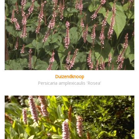
Duizendknoop
Persicaria amplexicaulis 'Rosea'