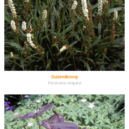
Duizendknoop
Persicaria vivipara