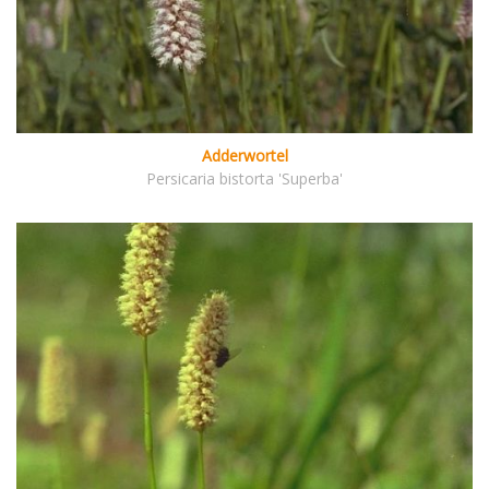
Adderwortel
Persicaria bistorta 'Superba'