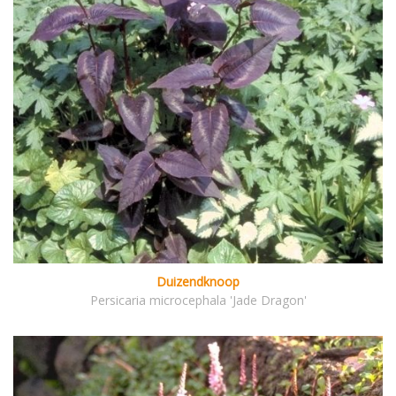
Duizendknoop
Persicaria microcephala 'Jade Dragon'