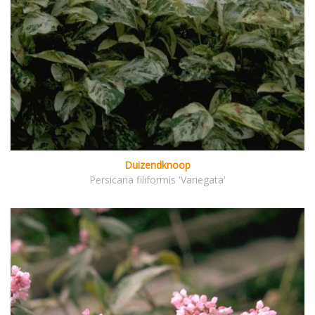
Duizendknoop
Persicaria filiformis 'Variegata'