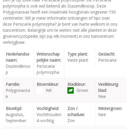
polymorpha is ook wel bekend als Duizendknoop. Deze
Polygonaceae heeft een maximale hoogtevan ongeveer 150
centimeter. Wil je meer informatie ontvangen of tips over
deze Persicaria polymorpha? Je bent van harte welkom in ons
tuincentrum. Belangrijk om te weten: niet alle planten in deze
groenencyclopedie zijn (op elk moment) in ons tuincentrum
verkrijgbaar.
Nederlandse
Wetenschap
Type plant:
Geslacht:
naam:
pelijke naam:
Vaste plant
Persicaria
Duizendknoo
Persicaria
p
polymorpha
Familie:
Bloemkleur:
Bladkleur:
Veelkleurig
Polygonacea
Wit
Groen
blad:
e
Nee
Bloeitijd:
Vochtigheid:
Zon /
Wintergroen:
Augustus,
Vochthouden
schaduw:
Nee
September
d-vochtig
Zon