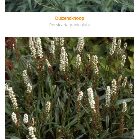
Duizendknoop
Persicaria paniculata