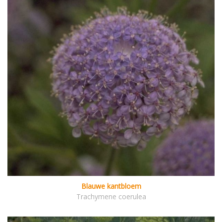
Blauwe kantbloem
Trachymene coerulea