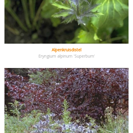
Alpenkruisdistel
Eryngium alpinum 'Superbum'