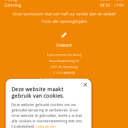
Zaterdag
08:30 - 17:00
Onze lunchroom sluit een half uur eerder dan de winkel!
Toon alle openingstijden
Contact
Tuincentrum De Mooij
Noordwijkerweg 36
2231 NL Rijnsburg
T.
071-4080959
E.
info@tuincentrumdemooij.nl
×
Deze website maakt
gebruik van cookies.
Download onze App!
Deze website gebruikt cookies om uw
gebruikerservaring te verbeteren. Door
onze website te gebruiken, stemt u in met
alle cookies in overeenstemming met ons
Cookiebeleid.
Lees verder