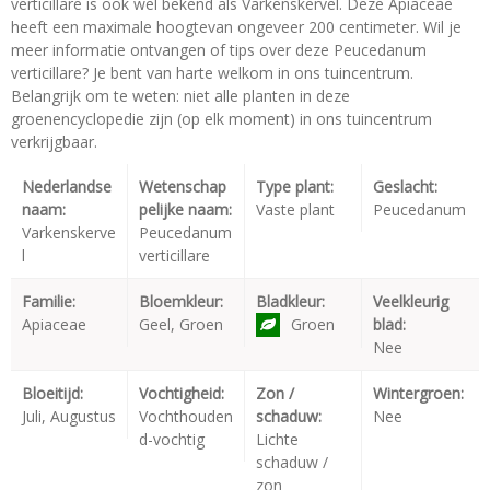
verticillare is ook wel bekend als Varkenskervel. Deze Apiaceae
heeft een maximale hoogtevan ongeveer 200 centimeter. Wil je
meer informatie ontvangen of tips over deze Peucedanum
verticillare? Je bent van harte welkom in ons tuincentrum.
Belangrijk om te weten: niet alle planten in deze
groenencyclopedie zijn (op elk moment) in ons tuincentrum
verkrijgbaar.
Nederlandse
Wetenschap
Type plant:
Geslacht:
naam:
pelijke naam:
Vaste plant
Peucedanum
Varkenskerve
Peucedanum
l
verticillare
Familie:
Bloemkleur:
Bladkleur:
Veelkleurig
Apiaceae
Geel, Groen
Groen
blad:
Nee
Bloeitijd:
Vochtigheid:
Zon /
Wintergroen:
Juli, Augustus
Vochthouden
schaduw:
Nee
d-vochtig
Lichte
schaduw /
zon