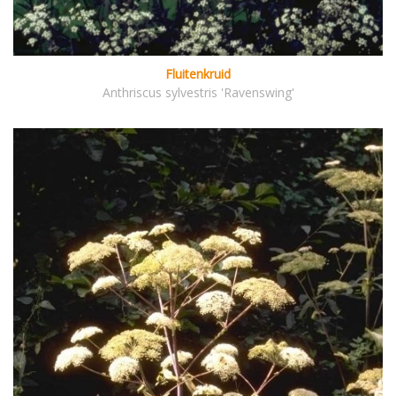
Fluitenkruid
Anthriscus sylvestris 'Ravenswing'