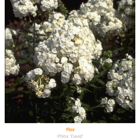
Flox
Phlox 'David'