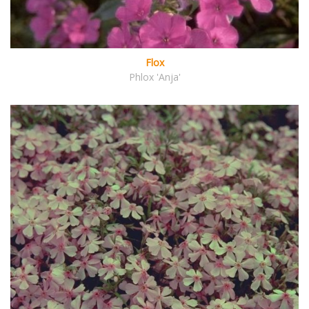
Flox
Phlox 'Anja'