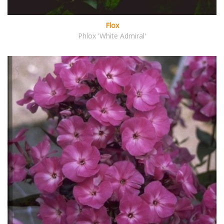
Flox
Phlox 'White Admiral'