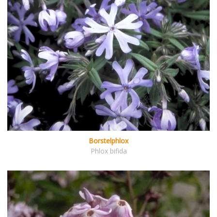
Borstelphlox
Phlox bifida