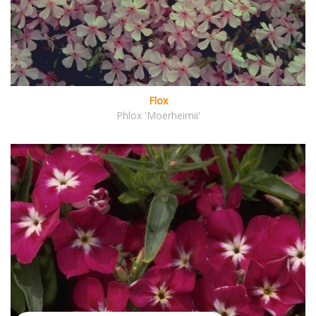
Flox
Phlox 'Moerheimii'