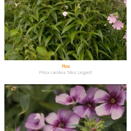
Flox
Phlox carolina 'Miss Lingard'