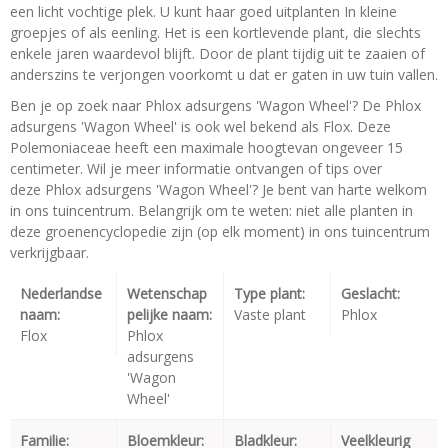
een licht vochtige plek. U kunt haar goed uitplanten In kleine
groepjes of als eenling. Het is een kortlevende plant, die slechts
enkele jaren waardevol blijft. Door de plant tijdig uit te zaaien of
anderszins te verjongen voorkomt u dat er gaten in uw tuin vallen.
Ben je op zoek naar Phlox adsurgens 'Wagon Wheel'? De Phlox
adsurgens 'Wagon Wheel' is ook wel bekend als Flox. Deze
Polemoniaceae heeft een maximale hoogtevan ongeveer 15
centimeter. Wil je meer informatie ontvangen of tips over
deze Phlox adsurgens 'Wagon Wheel'? Je bent van harte welkom
in ons tuincentrum. Belangrijk om te weten: niet alle planten in
deze groenencyclopedie zijn (op elk moment) in ons tuincentrum
verkrijgbaar.
Nederlandse
Wetenschap
Type plant:
Geslacht:
naam:
pelijke naam:
Vaste plant
Phlox
Flox
Phlox
adsurgens
'Wagon
Wheel'
Familie:
Bloemkleur:
Bladkleur:
Veelkleurig