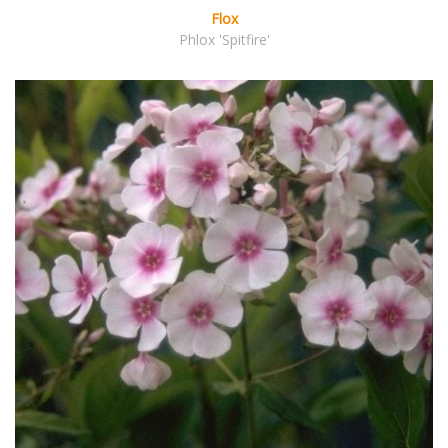
Flox
Phlox 'Spitfire'