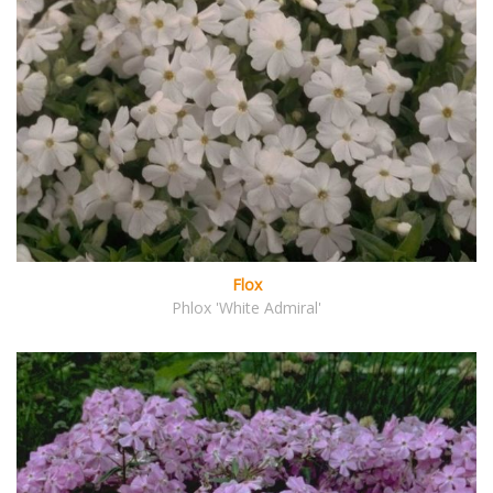
Flox
Phlox 'White Admiral'