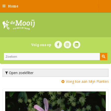
Home
Volg ons op
Open zoekfilter
Voeg toe aan Mijn Planten