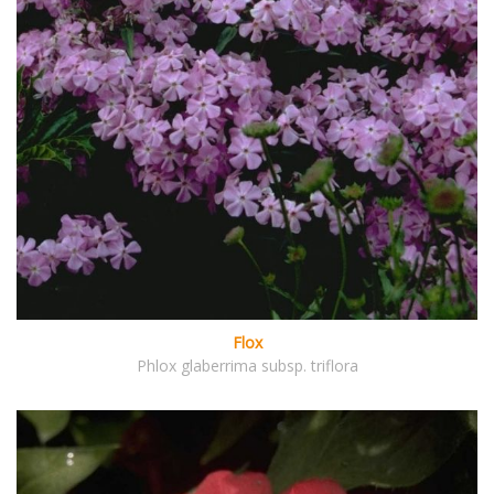
Flox
Phlox glaberrima subsp. triflora