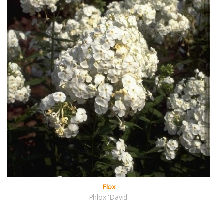
Flox
Phlox 'David'