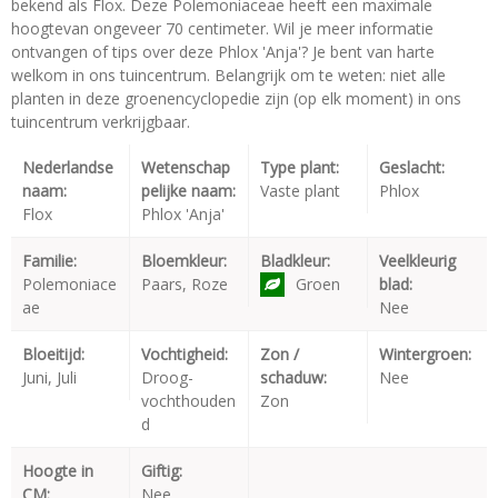
bekend als Flox. Deze Polemoniaceae heeft een maximale
hoogtevan ongeveer 70 centimeter. Wil je meer informatie
ontvangen of tips over deze Phlox 'Anja'? Je bent van harte
welkom in ons tuincentrum. Belangrijk om te weten: niet alle
planten in deze groenencyclopedie zijn (op elk moment) in ons
tuincentrum verkrijgbaar.
Nederlandse
Wetenschap
Type plant:
Geslacht:
naam:
pelijke naam:
Vaste plant
Phlox
Flox
Phlox 'Anja'
Familie:
Bloemkleur:
Bladkleur:
Veelkleurig
Polemoniace
Paars, Roze
Groen
blad:
ae
Nee
Bloeitijd:
Vochtigheid:
Zon /
Wintergroen:
Juni, Juli
Droog-
schaduw:
Nee
vochthouden
Zon
d
Hoogte in
Giftig:
CM:
Nee