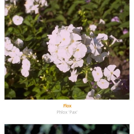
Flox
Phlox 'Pax'