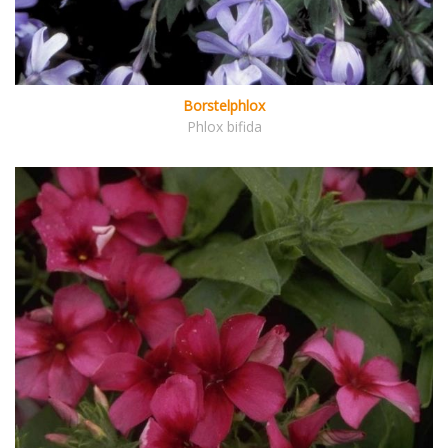
Borstelphlox
Phlox bifida