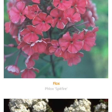
Flox
Phlox 'Spitfire'