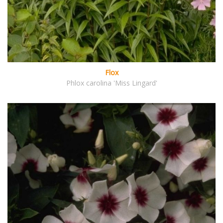
Flox
Phlox carolina 'Miss Lingard'