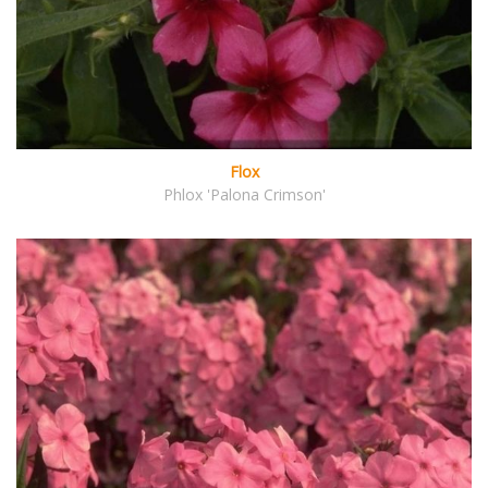
Flox
Phlox 'Palona Crimson'