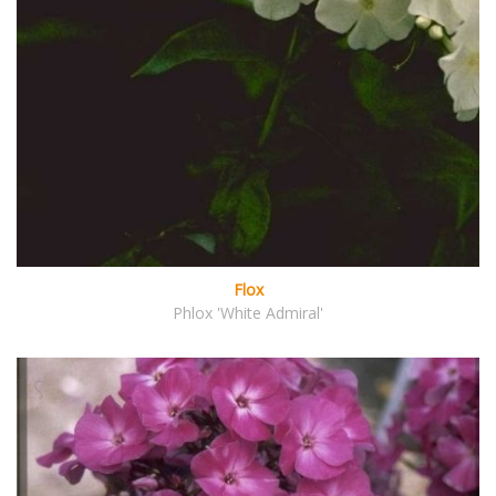
Flox
Phlox 'White Admiral'