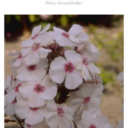
Phlox 'Kirmesl?ndler'