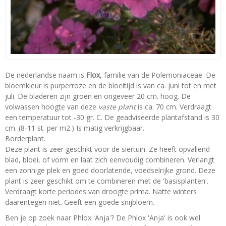
De nederlandse naam is
Flox
, familie van de Polemoniaceae. De
bloemkleur is purperroze en de bloeitijd is van ca. juni tot en met
juli. De bladeren zijn groen en ongeveer 20 cm. hoog. De
volwassen hoogte van deze
vaste plant
is ca. 70 cm. Verdraagt
een temperatuur tot -30 gr. C. De geadviseerde plantafstand is 30
cm. (8-11 st. per m2.) Is matig verkrijgbaar.
Borderplant.
Deze plant is zeer geschikt voor de siertuin. Ze heeft opvallend
blad, bloei, of vorm en laat zich eenvoudig combineren. Verlangt
een zonnige plek en goed doorlatende, voedselrijke grond. Deze
plant is zeer geschikt om te combineren met de 'basisplanten'.
Verdraagt korte periodes van droogte prima. Natte winters
daarentegen niet. Geeft een goede snijbloem.
Ben je op zoek naar Phlox 'Anja'? De Phlox 'Anja' is ook wel