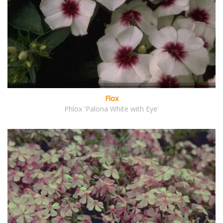
Flox
Phlox 'Palona White with Eye'