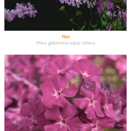
Flox
Phlox glaberrima subsp. triflora