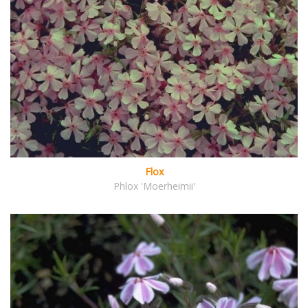
Flox
Phlox 'Moerheimii'