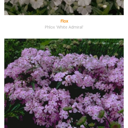
Flox
Phlox 'White Admiral'