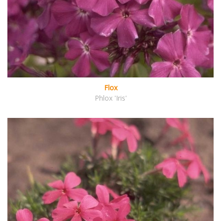
Flox
Phlox 'Iris'