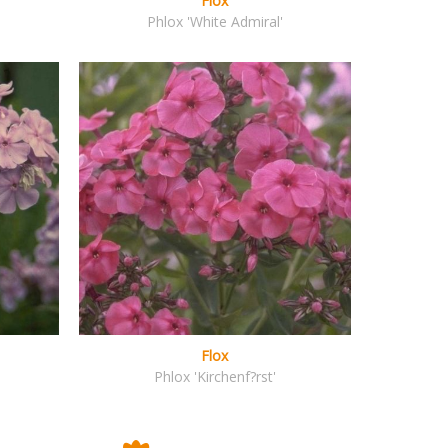
Flox
Phlox 'White Admiral'
Flox
Phlox 'Kirchenf?rst'