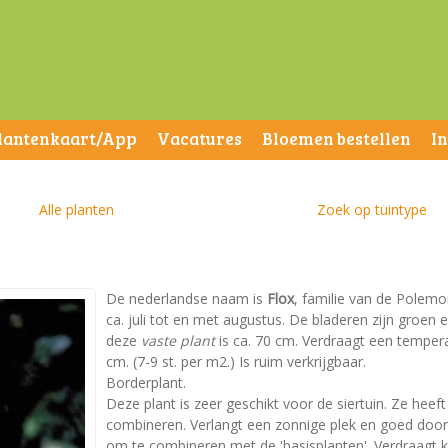
lantenkaart/App
Vacatures
Bloemen bestellen
I
Alle planten
Zoek op tuintype
De nederlandse naam is
Flox
, familie van de Polemon
ca. juli tot en met augustus. De bladeren zijn groe
deze
vaste plant
is ca. 70 cm. Verdraagt een tempera
cm. (7-9 st. per m2.) Is ruim verkrijgbaar.
Borderplant.
Deze plant is zeer geschikt voor de siertuin. Ze heeft
combineren. Verlangt een zonnige plek en goed doorla
om te combineren met de 'basisplanten'. Verdraagt k