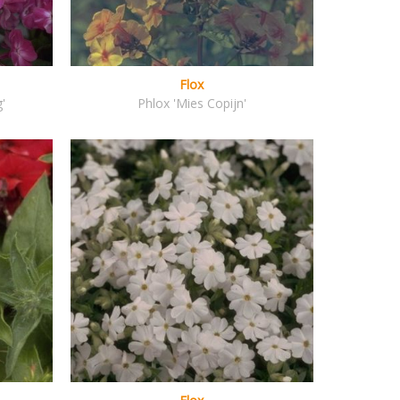
Flox
'
Phlox 'Mies Copijn'