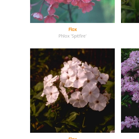
Flox
Phlox 'Spitfire'