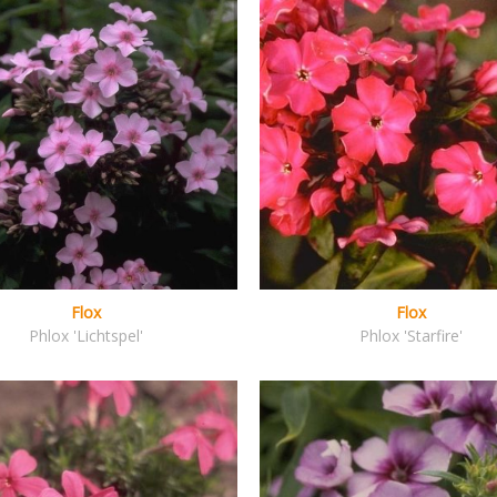
Flox
Flox
Phlox 'Lichtspel'
Phlox 'Starfire'