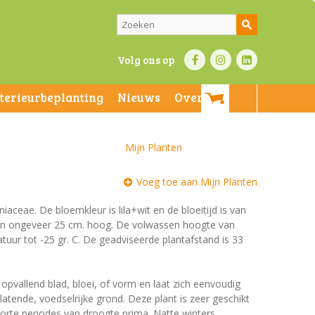
Volg ons op
nterieurbeplanting
Nieuws
Over ons
Mijn Planten
Voeg toe aan Mijn Planten
iaceae. De bloemkleur is lila+wit en de bloeitijd is van
n en ongeveer 25 cm. hoog. De volwassen hoogte van
tuur tot -25 gr. C. De geadviseerde plantafstand is 33
 opvallend blad, bloei, of vorm en laat zich eenvoudig
tende, voedselrijke grond. Deze plant is zeer geschikt
orte periodes van droogte prima. Natte winters