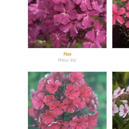
Flox
Phlox 'Iris'