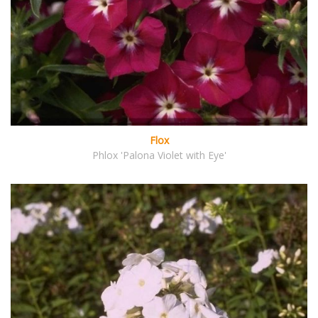
Flox
Phlox 'Palona Violet with Eye'