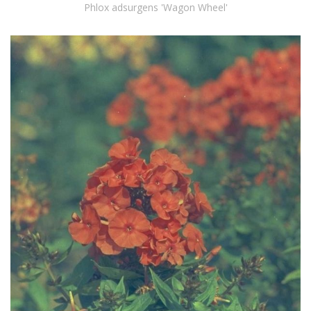
Phlox adsurgens 'Wagon Wheel'