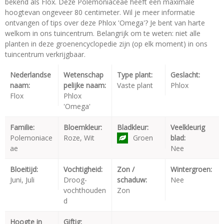
bekend als Flox. Deze Polemoniaceae heeft een maximale
hoogtevan ongeveer 80 centimeter. Wil je meer informatie
ontvangen of tips over deze Phlox 'Omega'? Je bent van harte
welkom in ons tuincentrum. Belangrijk om te weten: niet alle
planten in deze groenencyclopedie zijn (op elk moment) in ons
tuincentrum verkrijgbaar.
Nederlandse
Wetenschap
Type plant:
Geslacht:
naam:
pelijke naam:
Vaste plant
Phlox
Flox
Phlox
'Omega'
Familie:
Bloemkleur:
Bladkleur:
Veelkleurig
Polemoniace
Roze, Wit
Groen
blad:
ae
Nee
Bloeitijd:
Vochtigheid:
Zon /
Wintergroen:
Juni, Juli
Droog-
schaduw:
Nee
vochthouden
Zon
d
Hoogte in
Giftig: