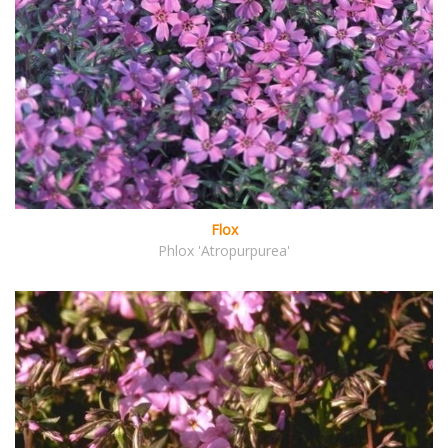
Flox
Phlox 'Atropurpurea'