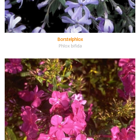
Borstelphlox
Phlox bifida