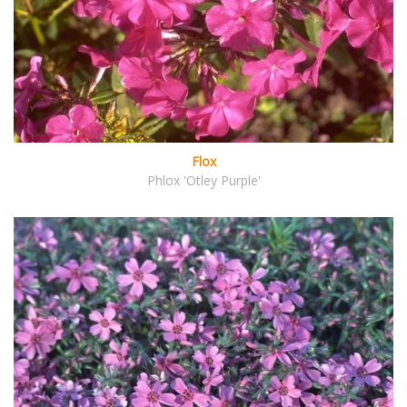
Flox
Phlox 'Otley Purple'