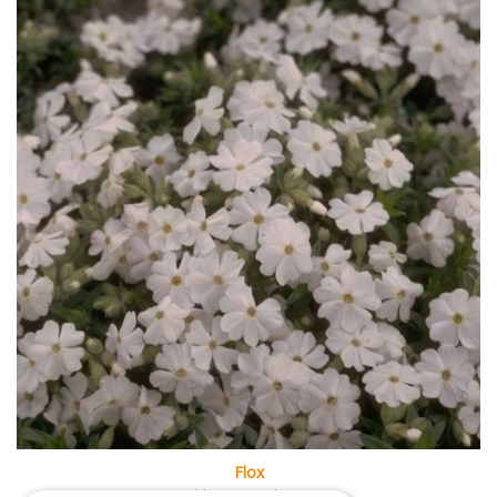
Flox
Phlox 'Maischnee'