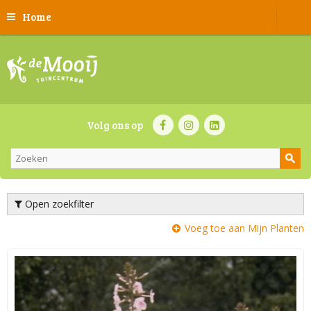
Home
Volg ons op
Open zoekfilter
Voeg toe aan Mijn Planten