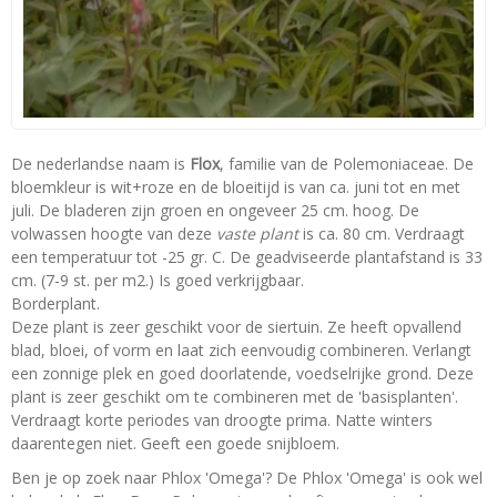
De nederlandse naam is
Flox
, familie van de Polemoniaceae. De
bloemkleur is wit+roze en de bloeitijd is van ca. juni tot en met
juli. De bladeren zijn groen en ongeveer 25 cm. hoog. De
volwassen hoogte van deze
vaste plant
is ca. 80 cm. Verdraagt
een temperatuur tot -25 gr. C. De geadviseerde plantafstand is 33
cm. (7-9 st. per m2.) Is goed verkrijgbaar.
Borderplant.
Deze plant is zeer geschikt voor de siertuin. Ze heeft opvallend
blad, bloei, of vorm en laat zich eenvoudig combineren. Verlangt
een zonnige plek en goed doorlatende, voedselrijke grond. Deze
plant is zeer geschikt om te combineren met de 'basisplanten'.
Verdraagt korte periodes van droogte prima. Natte winters
daarentegen niet. Geeft een goede snijbloem.
Ben je op zoek naar Phlox 'Omega'? De Phlox 'Omega' is ook wel