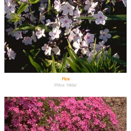
Flox
Phlox 'Hilda'