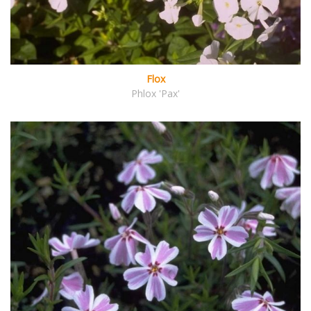
Flox
Phlox 'Pax'