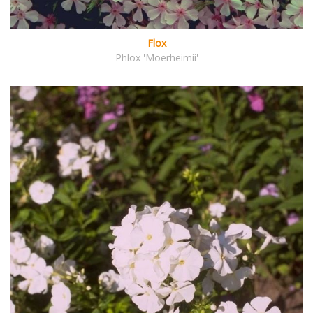
Flox
Phlox 'Moerheimii'