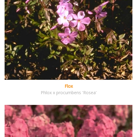
Flox
Phlox x procumbens 'Rosea'