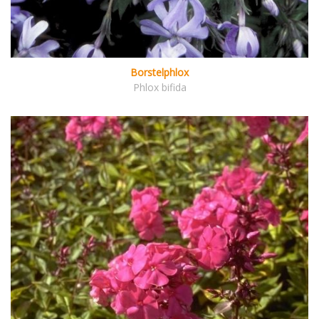
Borstelphlox
Phlox bifida