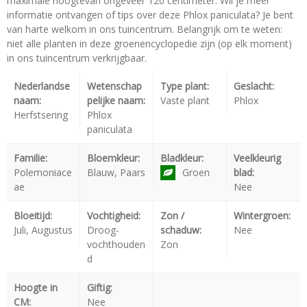
maximale hoogtevan ongeveer 120 centimeter. Wil je meer
informatie ontvangen of tips over deze Phlox paniculata? Je bent
van harte welkom in ons tuincentrum. Belangrijk om te weten:
niet alle planten in deze groenencyclopedie zijn (op elk moment)
in ons tuincentrum verkrijgbaar.
Nederlandse
Wetenschap
Type plant:
Geslacht:
naam:
pelijke naam:
Vaste plant
Phlox
Herfstsering
Phlox
paniculata
Familie:
Bloemkleur:
Bladkleur:
Veelkleurig
Polemoniace
Blauw, Paars
Groen
blad:
ae
Nee
Bloeitijd:
Vochtigheid:
Zon /
Wintergroen:
Juli, Augustus
Droog-
schaduw:
Nee
vochthouden
Zon
d
Hoogte in
Giftig:
CM:
Nee