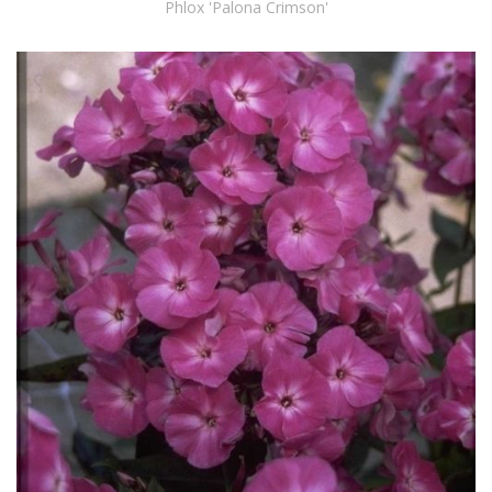
Phlox 'Palona Crimson'