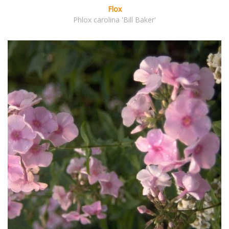
Flox
Phlox carolina 'Bill Baker'