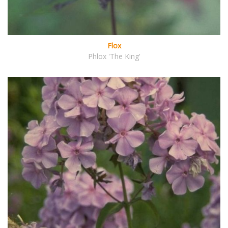
Flox
Phlox 'The King'