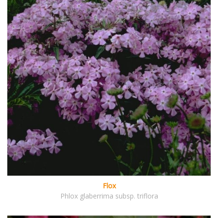
Flox
Phlox glaberrima subsp. triflora