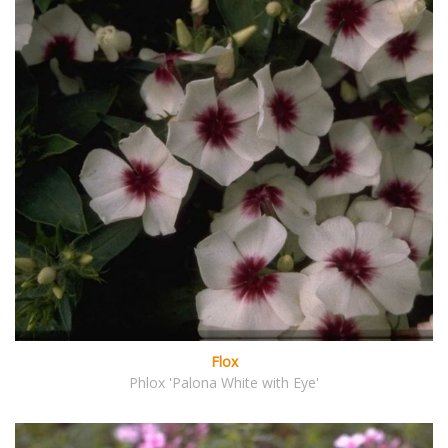
Flox
Phlox 'Palona White with Eye'