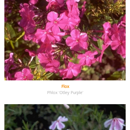
Flox
Phlox 'Otley Purple'