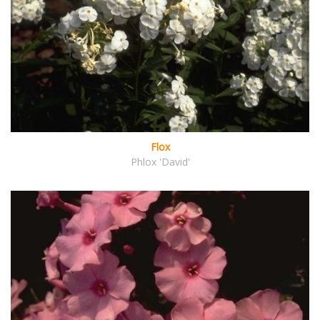
Flox
Phlox 'David'