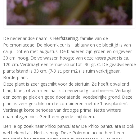
De nederlandse naam is
Herfstsering
, familie van de
Polemoniaceae. De bloemkleur is lilablauw en de bloeitijd is van
ca. juli tot en met augustus. De bladeren zijn groen en ongeveer
30 cm. hoog. De volwassen hoogte van deze
vaste plant
is ca.
120 cm. Verdraagt een temperatuur tot -30 gr. C. De geadviseerde
plantafstand is 33 cm. (7-9 st. per m2.) Is ruim verkrijgbaar.
Borderplant.
Deze plant is zeer geschikt voor de siertuin. Ze heeft opvallend
blad, bloei, of vorm en laat zich eenvoudig combineren. Verlangt
een zonnige plek en goed doorlatende, voedselrijke grond. Deze
plant is zeer geschikt om te combineren met de 'basisplanten'.
Verdraagt korte periodes van droogte prima. Natte winters
daarentegen niet. Geeft een goede snijbloem.
Ben je op zoek naar Phlox paniculata? De Phlox paniculata is ook
wel bekend als Herfstsering. Deze Polemoniaceae heeft een