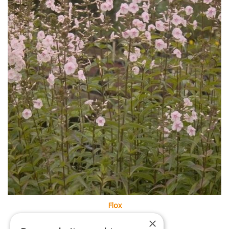
Flox
Phlox 'Omega'
×