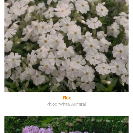
Flox
Phlox 'White Admiral'