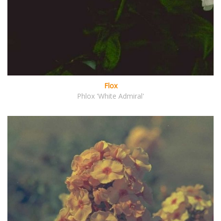
Flox
Phlox 'White Admiral'