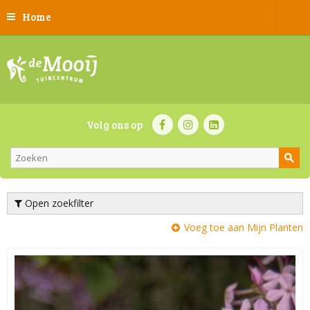
Home
Volg ons op
Open zoekfilter
Voeg toe aan Mijn Planten