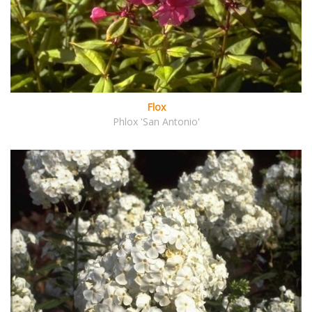
Flox
Phlox 'San Antonio'