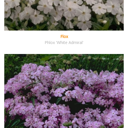
Flox
Phlox 'White Admiral'