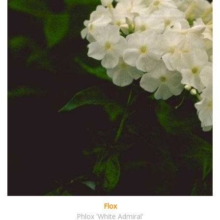
Flox
Phlox 'White Admiral'