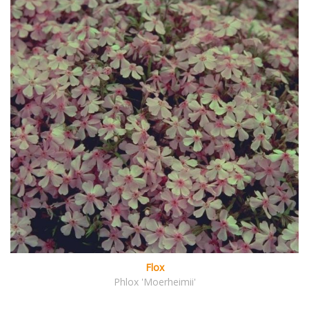
Flox
Phlox 'Moerheimii'