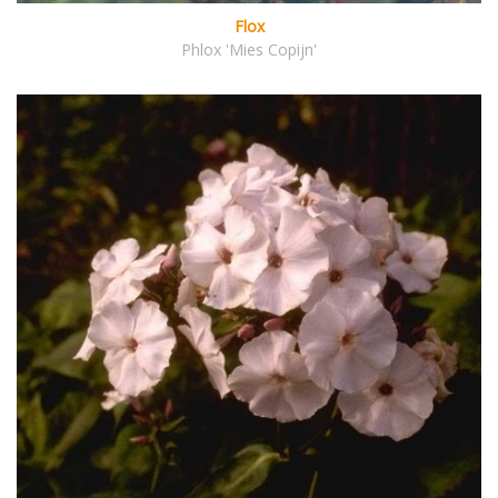
Flox
Phlox 'Mies Copijn'