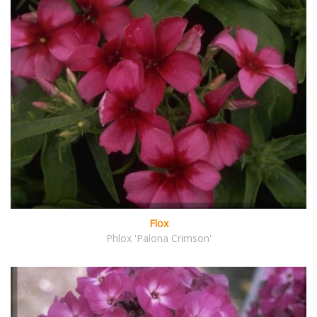
Flox
Phlox 'Palona Crimson'