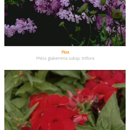
Flox
Phlox glaberrima subsp. triflora