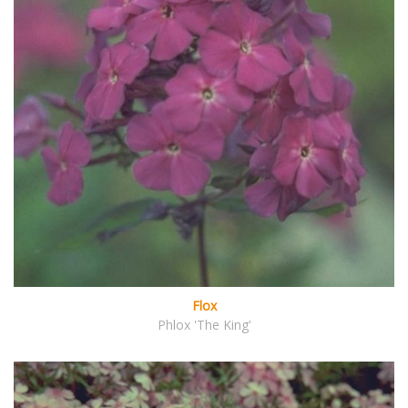
Flox
Phlox 'The King'