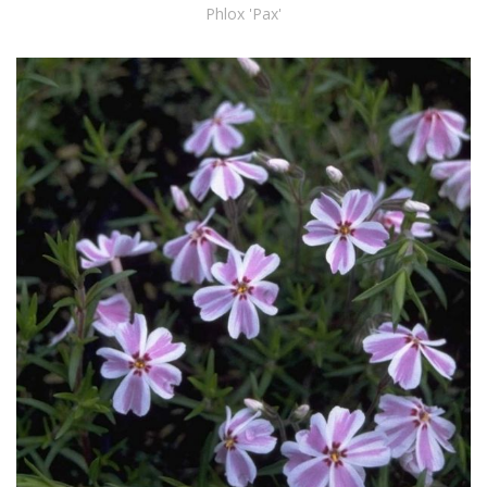
Phlox 'Pax'