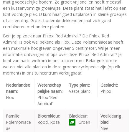
matig voedselrijke bodem. Ze groeit vrij snel en heeft meestal
een kussenvormige groeiwijze. Deze plant staat het liefst op een
licht vochtige plek. U kunt haar goed uitplanten In kleine groepjes
of als eenling. Groeit bodembedekkend en laat zich goed
combineren met andere planten.
Ben je op zoek naar Phlox 'Red Admiral'? De Phlox 'Red
Admiral' is ook wel bekend als Flox. Deze Polemoniaceae heeft
een maximale hoogtevan ongeveer 5 centimeter. Wil je meer
informatie ontvangen of tips over deze Phlox 'Red Admiral'? Je
bent van harte welkom in ons tuincentrum. Belangrijk om te
weten: niet alle planten in deze groenencyclopedie zijn (op elk
moment) in ons tuincentrum verkrijgbaar.
Nederlandse
Wetenschap
Type plant:
Geslacht:
naam:
pelijke naam:
Vaste plant
Phlox
Flox
Phlox 'Red
Admiral'
Familie:
Bloemkleur:
Bladkleur:
Veelkleurig
Polemoniace
Rood, Roze
Groen
blad:
ae
Nee