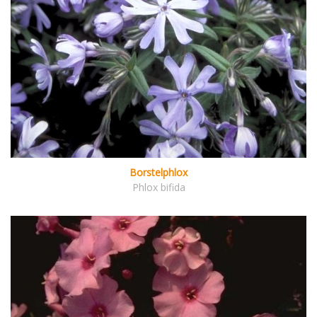
Borstelphlox
Phlox bifida