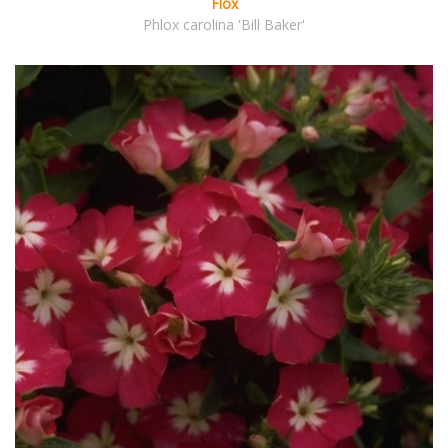
Flox
Phlox carolina 'Bill Baker'