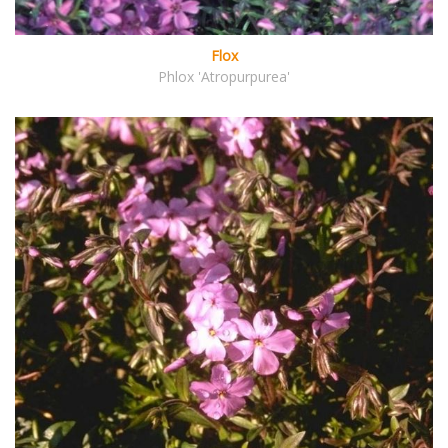
Flox
Phlox 'Atropurpurea'