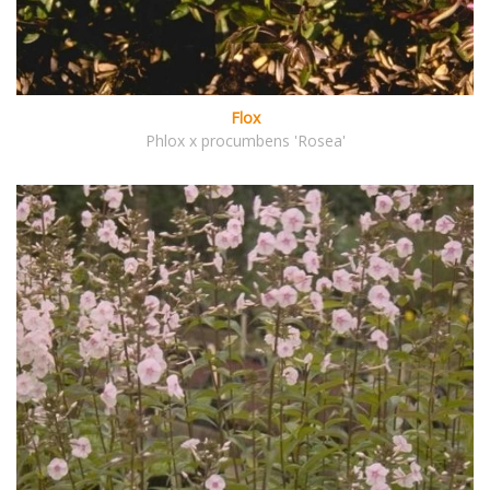
Flox
Phlox x procumbens 'Rosea'