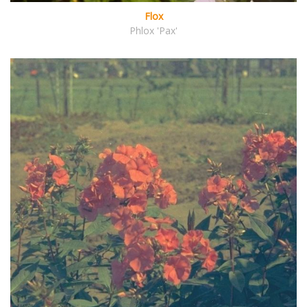
Flox
Phlox 'Pax'