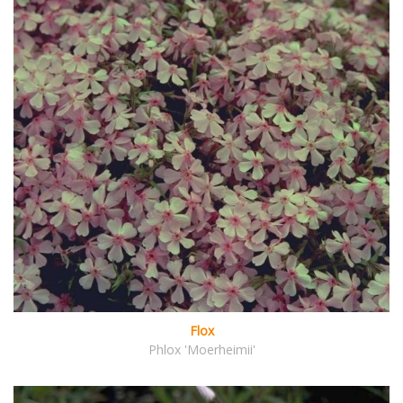
Flox
Phlox 'Moerheimii'