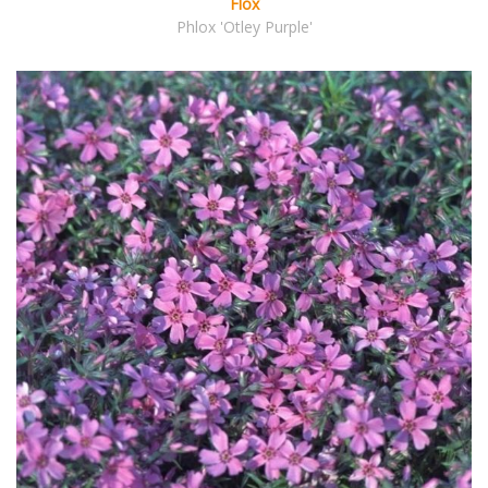
Flox
Phlox 'Otley Purple'