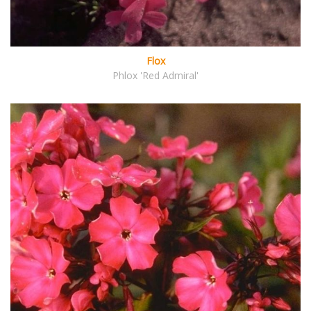
Flox
Phlox 'Red Admiral'