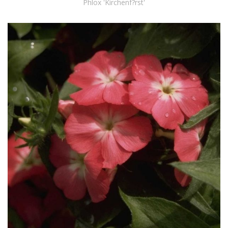
Phlox 'Kirchenf?rst'