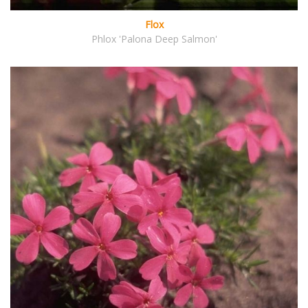
Flox
Phlox 'Palona Deep Salmon'