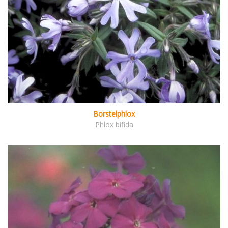
Borstelphlox
Phlox bifida