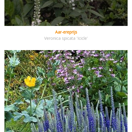
Aar-ereprijs
Veronica spicata 'Icicle'