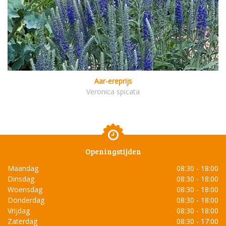
Aar-ereprijs
Veronica spicata
Openingstijden
Maandag
08:30 - 18:00
Dinsdag
08:30 - 18:00
Woensdag
08:30 - 18:00
Donderdag
08:30 - 18:00
Vrijdag
08:30 - 18:00
Zaterdag
08:30 - 17:00