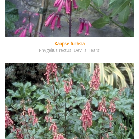
Kaapse fuchsia
Phygelius rectus 'Devil's Tears'