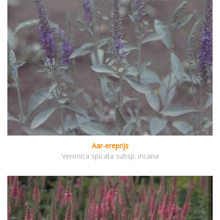
Aar-ereprijs
Veronica spicata subsp. incana