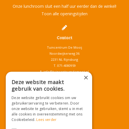
Onze lunchroom sluit een half uur eerder dan de winkel!
Toon alle openingstijden
Contact
Tuincentrum De Mooij
Noordwijkerweg 36
2231 NL Rijnsburg
T.
071-4080959
E.
info@tuincentrumdemooij.nl
×
Deze website maakt
gebruik van cookies.
Download onze App!
Deze website gebruikt cookies om uw
gebruikerservaring te verbeteren. Door
onze website te gebruiken, stemt u in met
alle cookies in overeenstemming met ons
Cookiebeleid.
Lees verder