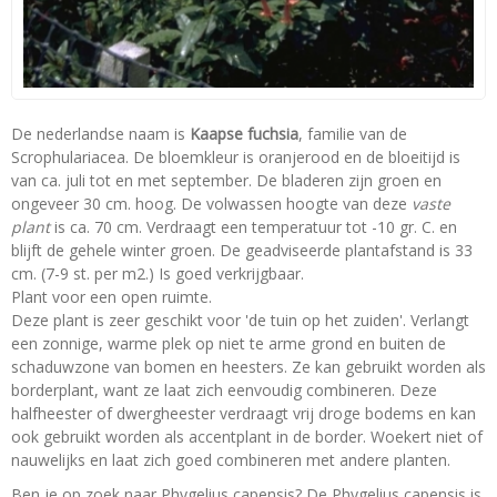
De nederlandse naam is
Kaapse fuchsia
, familie van de
Scrophulariacea. De bloemkleur is oranjerood en de bloeitijd is
van ca. juli tot en met september. De bladeren zijn groen en
ongeveer 30 cm. hoog. De volwassen hoogte van deze
vaste
plant
is ca. 70 cm. Verdraagt een temperatuur tot -10 gr. C. en
blijft de gehele winter groen. De geadviseerde plantafstand is 33
cm. (7-9 st. per m2.) Is goed verkrijgbaar.
Plant voor een open ruimte.
Deze plant is zeer geschikt voor 'de tuin op het zuiden'. Verlangt
een zonnige, warme plek op niet te arme grond en buiten de
schaduwzone van bomen en heesters. Ze kan gebruikt worden als
borderplant, want ze laat zich eenvoudig combineren. Deze
halfheester of dwergheester verdraagt vrij droge bodems en kan
ook gebruikt worden als accentplant in de border. Woekert niet of
nauwelijks en laat zich goed combineren met andere planten.
Ben je op zoek naar Phygelius capensis? De Phygelius capensis is