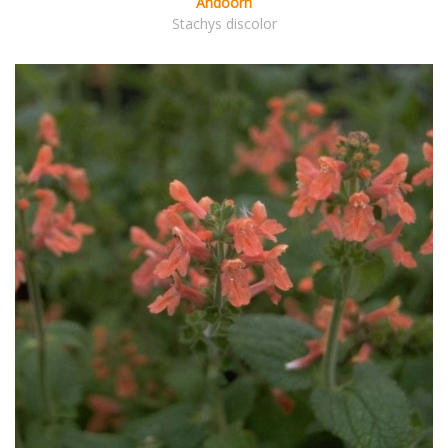
Andoorn
Stachys discolor