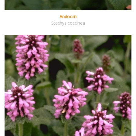
Andoorn
Stachys coccinea