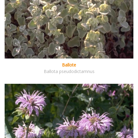
Ballote
Ballota pseudodictamnus