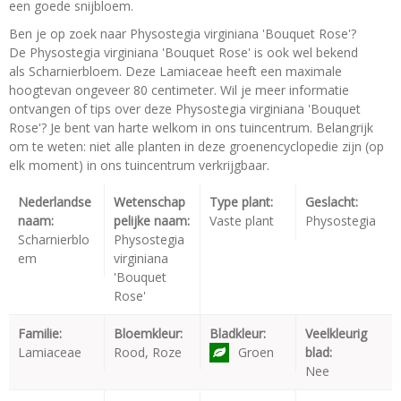
een goede snijbloem.
Ben je op zoek naar Physostegia virginiana 'Bouquet Rose'?
De Physostegia virginiana 'Bouquet Rose' is ook wel bekend
als Scharnierbloem. Deze Lamiaceae heeft een maximale
hoogtevan ongeveer 80 centimeter. Wil je meer informatie
ontvangen of tips over deze Physostegia virginiana 'Bouquet
Rose'? Je bent van harte welkom in ons tuincentrum. Belangrijk
om te weten: niet alle planten in deze groenencyclopedie zijn (op
elk moment) in ons tuincentrum verkrijgbaar.
Nederlandse
Wetenschap
Type plant:
Geslacht:
naam:
pelijke naam:
Vaste plant
Physostegia
Scharnierblo
Physostegia
em
virginiana
'Bouquet
Rose'
Familie:
Bloemkleur:
Bladkleur:
Veelkleurig
Lamiaceae
Rood, Roze
Groen
blad:
Nee