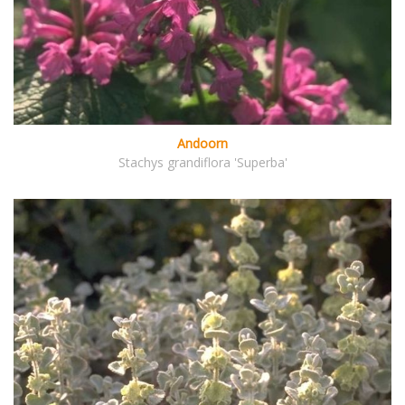
Andoorn
Stachys grandiflora 'Superba'