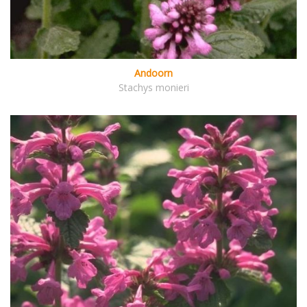
Andoorn
Stachys monieri