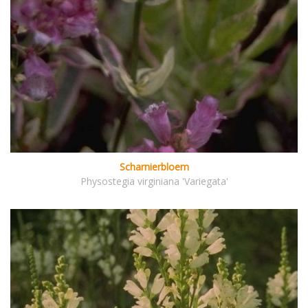
Scharnierbloem
Physostegia virginiana 'Variegata'