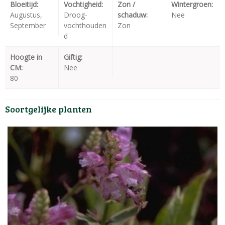
Bloeitijd:
Vochtigheid:
Zon /
Wintergroen:
Augustus,
Droog-
schaduw:
Nee
September
vochthouden
Zon
d
Hoogte in
Giftig:
CM:
Nee
80
Soortgelijke planten