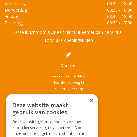
Woensdag
08:30 - 18:00
Donderdag
08:30 - 18:00
Vrijdag
08:30 - 18:00
Zaterdag
08:30 - 17:00
Onze lunchroom sluit een half uur eerder dan de winkel!
Toon alle openingstijden
Contact
Tuincentrum De Mooij
Noordwijkerweg 36
2231 NL Rijnsburg
T.
071-4080959
×
E.
info@tuincentrumdemooij.nl
Deze website maakt
gebruik van cookies.
Deze website gebruikt cookies om uw
Download onze App!
gebruikerservaring te verbeteren. Door
onze website te gebruiken, stemt u in met