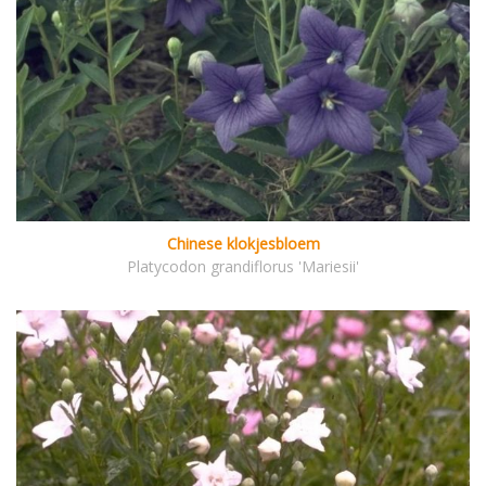
Chinese klokjesbloem
Platycodon grandiflorus 'Mariesii'