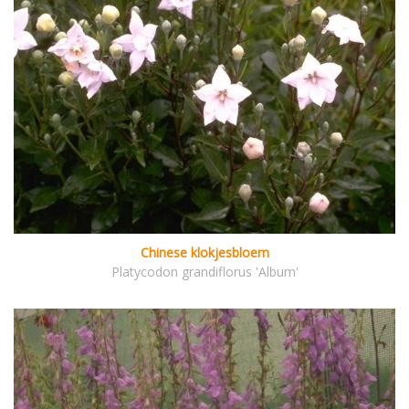
Chinese klokjesbloem
Platycodon grandiflorus 'Album'