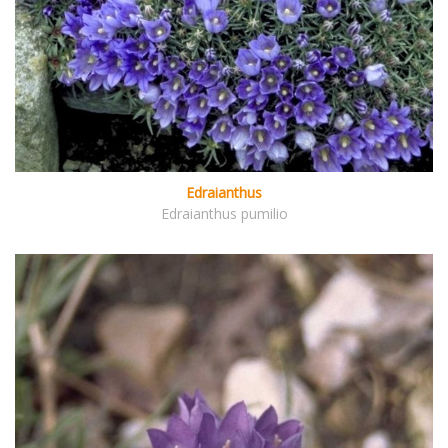
Edraianthus
Edraianthus pumilio