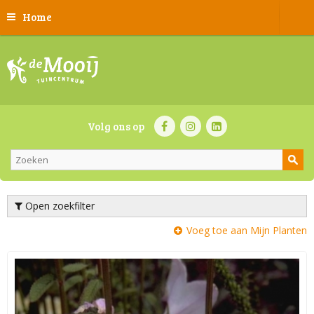
Home
Volg ons op
Open zoekfilter
Voeg toe aan Mijn Planten