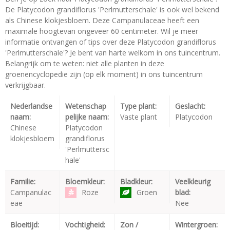
De Platycodon grandiflorus 'Perlmutterschale' is ook wel bekend
als Chinese klokjesbloem. Deze Campanulaceae heeft een
maximale hoogtevan ongeveer 60 centimeter. Wil je meer
informatie ontvangen of tips over deze Platycodon grandiflorus
'Perlmutterschale'? Je bent van harte welkom in ons tuincentrum.
Belangrijk om te weten: niet alle planten in deze
groenencyclopedie zijn (op elk moment) in ons tuincentrum
verkrijgbaar.
Nederlandse
Wetenschap
Type plant:
Geslacht:
naam:
pelijke naam:
Vaste plant
Platycodon
Chinese
Platycodon
klokjesbloem
grandiflorus
'Perlmuttersc
hale'
Familie:
Bloemkleur:
Bladkleur:
Veelkleurig
Campanulac
Roze
Groen
blad:
eae
Nee
Bloeitijd:
Vochtigheid:
Zon /
Wintergroen: