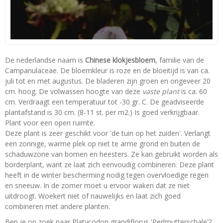
De nederlandse naam is
Chinese klokjesbloem
, familie van de
Campanulaceae. De bloemkleur is roze en de bloeitijd is van ca.
juli tot en met augustus. De bladeren zijn groen en ongeveer 20
cm. hoog. De volwassen hoogte van deze
vaste plant
is ca. 60
cm. Verdraagt een temperatuur tot -30 gr. C. De geadviseerde
plantafstand is 30 cm. (8-11 st. per m2.) Is goed verkrijgbaar.
Plant voor een open ruimte.
Deze plant is zeer geschikt voor 'de tuin op het zuiden'. Verlangt
een zonnige, warme plek op niet te arme grond en buiten de
schaduwzone van bomen en heesters. Ze kan gebruikt worden als
borderplant, want ze laat zich eenvoudig combineren. Deze plant
heeft in de winter bescherming nodig tegen overvloedige regen
en sneeuw. In de zomer moet u ervoor waken dat ze niet
uitdroogt. Woekert niet of nauwelijks en laat zich goed
combineren met andere planten.
Ben je op zoek naar Platycodon grandiflorus 'Perlmutterschale'?