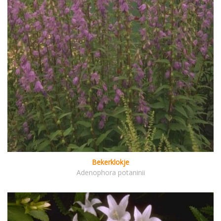
Bekerklokje
Adenophora potaninii