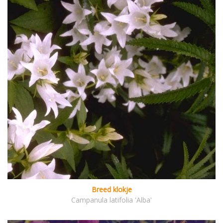
Breed klokje
Campanula latifolia 'Alba'