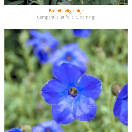
Breedbladig klokje
Campanula latifolia 'Gloaming'