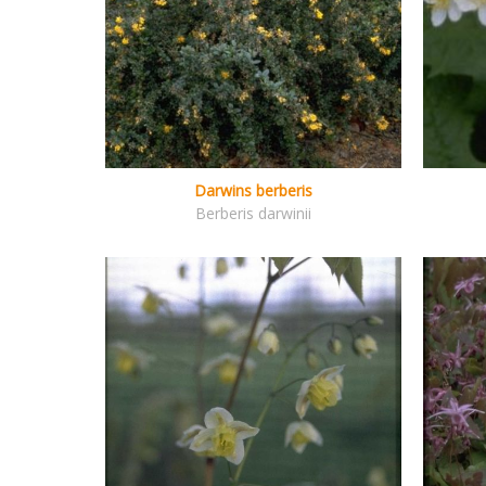
Darwins berberis
Berberis darwinii