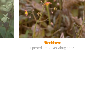
Elfenbloem
m
Epimedium x cantabrigiense