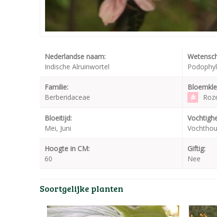
Nederlandse naam:
Wetensch
Indische Alruinwortel
Podophyl
Familie:
Bloemkle
Berberidaceae
Roz
Bloeitijd:
Vochtighe
Mei, Juni
Vochtho
Hoogte in CM:
Giftig:
60
Nee
Soortgelijke planten