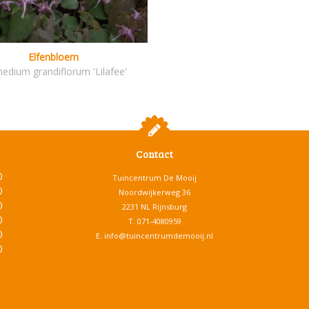
Elfenbloem
edium grandiflorum 'Lilafee'
Contact
0
Tuincentrum De Mooij
0
Noordwijkerweg 36
0
2231 NL Rijnsburg
0
T.
071-4080959
0
E.
info@tuincentrumdemooij.nl
0