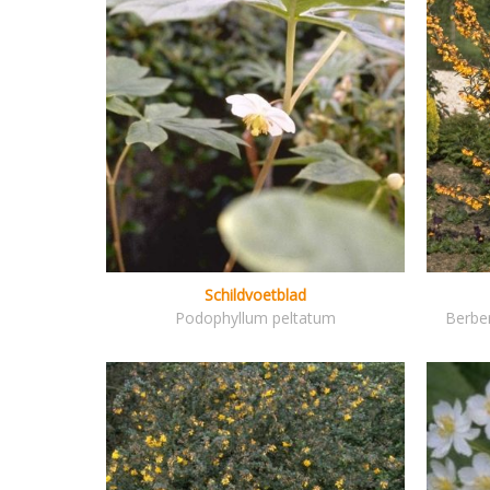
Schildvoetblad
Podophyllum peltatum
Berber