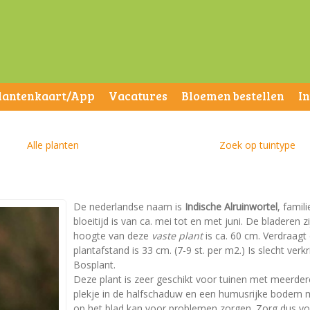
lantenkaart/App
Vacatures
Bloemen bestellen
I
Alle planten
Zoek op tuintype
De nederlandse naam is
Indische Alruinwortel
, famil
bloeitijd is van ca. mei tot en met juni. De bladere
hoogte van deze
vaste plant
is ca. 60 cm. Verdraagt
plantafstand is 33 cm. (7-9 st. per m2.) Is slecht verkr
Bosplant.
Deze plant is zeer geschikt voor tuinen met meerder
plekje in de halfschaduw en een humusrijke bodem me
op het blad kan voor problemen zorgen. Zorg dus voo