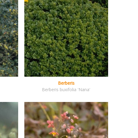
Berberis
Berberis buxifolia 'Nana'