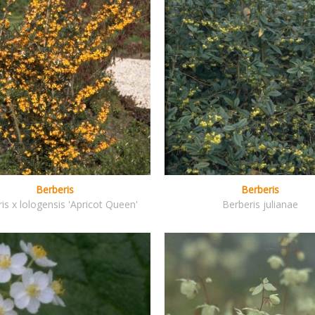
Berberis
Berberis
is x lologensis 'Apricot Queen'
Berberis julianae