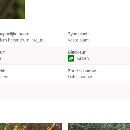
appelijke naam:
Type plant:
lum hexandrum 'Majus'
Vaste plant
ur:
Bladkleur:
e
Groen
id:
Zon / schaduw:
udend
Halfschaduw