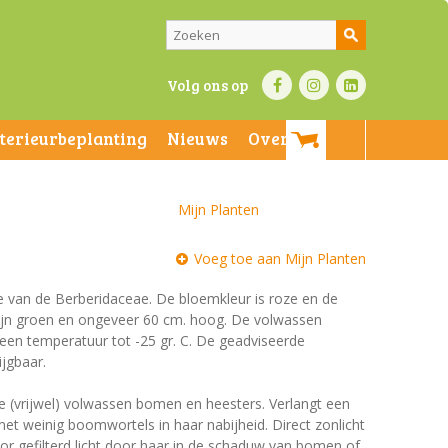
Volg ons op
nterieurbeplanting
Nieuws
Over ons
Mijn Planten
Voeg toe aan Mijn Planten
ie van de Berberidaceae. De bloemkleur is roze en de
n zijn groen en ongeveer 60 cm. hoog. De volwassen
 een temperatuur tot -25 gr. C. De geadviseerde
ijgbaar.
e (vrijwel) volwassen bomen en heesters. Verlangt een
t weinig boomwortels in haar nabijheid. Direct zonlicht
r gefilterd licht door haar in de schaduw van bomen of