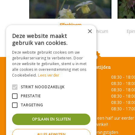
Elfenbloem
×
Epimedium pinnatum subsp. colchicum
Epim
Deze website maakt
gebruik van cookies.
Deze website gebruikt cookies om uw
gebruikerservaring te verbeteren. Door
onze website te gebruiken, stemt u in met
Openingstijden
alle cookies in overeenstemming met ons
Cookiebeleid.
Lees verder
Maandag
08:30 - 18:0
Dinsdag
08:30 - 18:0
STRIKT NOODZAKELIJK
Woensdag
08:30 - 18:0
Donderdag
08:30 - 18:0
PRESTATIE
Vrijdag
08:30 - 18:0
TARGETING
Zaterdag
08:30 - 17:0
Onze lunchroom sluit een half uur eerder
OPSLAAN EN SLUITEN
dan de winkel!
Toon alle openingstijden
ALLES AFWIJZEN