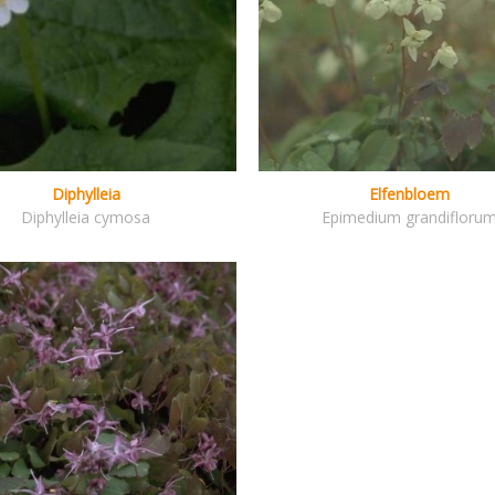
Diphylleia
Elfenbloem
Diphylleia cymosa
Epimedium grandifloru