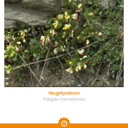
Vleugeltjesbloem
Polygala chamaebuxus