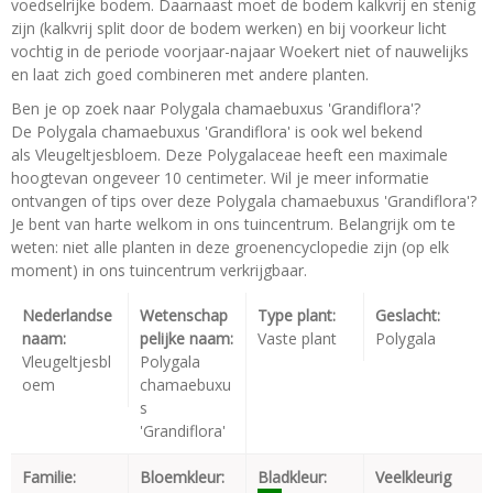
voedselrijke bodem. Daarnaast moet de bodem kalkvrij en stenig
zijn (kalkvrij split door de bodem werken) en bij voorkeur licht
vochtig in de periode voorjaar-najaar Woekert niet of nauwelijks
en laat zich goed combineren met andere planten.
Ben je op zoek naar Polygala chamaebuxus 'Grandiflora'?
De Polygala chamaebuxus 'Grandiflora' is ook wel bekend
als Vleugeltjesbloem. Deze Polygalaceae heeft een maximale
hoogtevan ongeveer 10 centimeter. Wil je meer informatie
ontvangen of tips over deze Polygala chamaebuxus 'Grandiflora'?
Je bent van harte welkom in ons tuincentrum. Belangrijk om te
weten: niet alle planten in deze groenencyclopedie zijn (op elk
moment) in ons tuincentrum verkrijgbaar.
Nederlandse
Wetenschap
Type plant:
Geslacht:
naam:
pelijke naam:
Vaste plant
Polygala
Vleugeltjesbl
Polygala
oem
chamaebuxu
s
'Grandiflora'
Familie:
Bloemkleur:
Bladkleur:
Veelkleurig