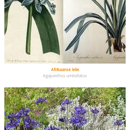
Afrikaanse lelie
Agapanthus umbellatus