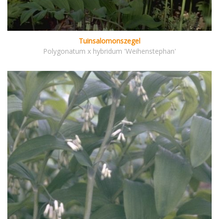
Tuinsalomonszegel
Polygonatum x hybridum 'Weihenstephan'