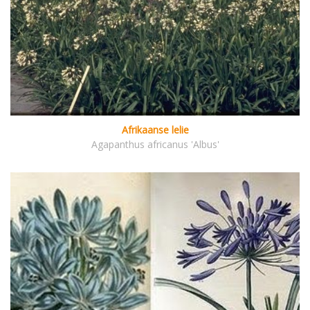
Afrikaanse lelie
Agapanthus africanus 'Albus'