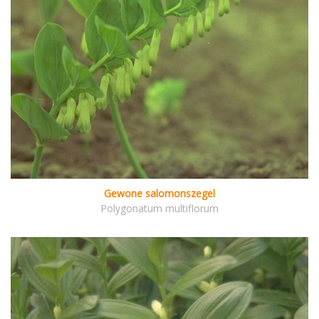
Gewone salomonszegel
Polygonatum multiflorum