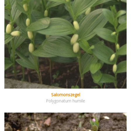
Salomonszegel
Polygonatum humile