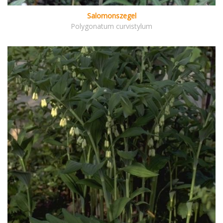
Salomonszegel
Polygonatum curvistylum