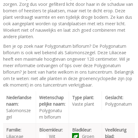
zorgen. Zorg dus voor gefilterd licht door haar in de schaduw van
bomen of heesters te plaatsen, maar niet te dicht erop. Deze
plant verdraagt warmte en een tijdelijk droge bodem. Ze kan dus
ook aangeplant worden op standplaatsen met iets meer licht.
Woekert niet of nauwelijks en laat zich goed combineren met
andere planten.
Ben je op zoek naar Polygonatum biflorum? De Polygonatum
biflorum is ook wel bekend als Salomonszegel. Deze Liliaceae
heeft een maximale hoogtevan ongeveer 120 centimeter. Wil je
meer informatie ontvangen of tips over deze Polygonatum
biflorum? Je bent van harte welkom in ons tuincentrum. Belangrijk
om te weten: niet alle planten in deze groenencyclopedie zijn (op
elk moment) in ons tuincentrum verkrijgbaar.
Nederlandse
Wetenschap
Type plant:
Geslacht:
naam:
pelijke naam:
Vaste plant
Polygonatum
Salomonsze
Polygonatu
gel
m biflorum
Familie:
Bloemkleur:
Bladkleur:
Veelkleurig
Liliaceae
Wit
Groen
blad: