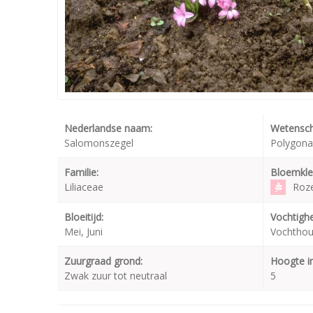
Nederlandse naam:
Wetensch
Salomonszegel
Polygona
Familie:
Bloemkle
Liliaceae
Roz
Bloeitijd:
Vochtighe
Mei, Juni
Vochthou
Zuurgraad grond:
Hoogte i
Zwak zuur tot neutraal
5