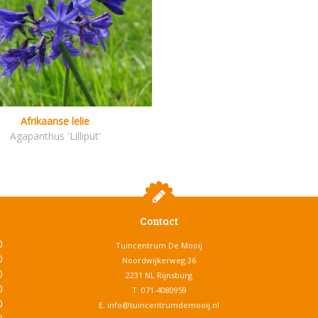
Afrikaanse lelie
Agapanthus 'Lilliput'
Contact
0
Tuincentrum De Mooij
0
Noordwijkerweg 36
0
2231 NL Rijnsburg
0
T.
071-4080959
0
E.
info@tuincentrumdemooij.nl