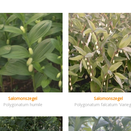
Salomonszegel
Salomonszegel
Polygonatum humile
Polygonatum falcatum 'Varie