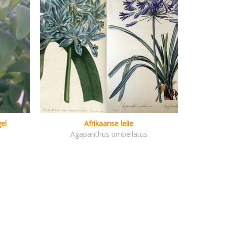
el
Afrikaanse lelie
m
Agapanthus umbellatus