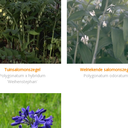
Tuinsalomonszegel
Welriekende salomonszeg
Polygonatum x hybridum
Polygonatum odoratu
'Weihenstephan'