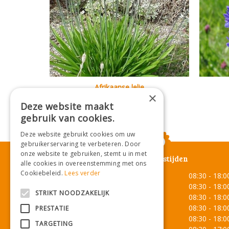
Afrikaanse lelie
×
Agapanthus africanus
Deze website maakt
gebruik van cookies.
Deze website gebruikt cookies om uw
gebruikerservaring te verbeteren. Door
onze website te gebruiken, stemt u in met
Openingstijden
alle cookies in overeenstemming met ons
Cookiebeleid.
Lees verder
Maandag
08:30 - 18:0
Dinsdag
08:30 - 18:0
STRIKT NOODZAKELIJK
Woensdag
08:30 - 18:0
Donderdag
08:30 - 18:0
PRESTATIE
Vrijdag
08:30 - 18:0
TARGETING