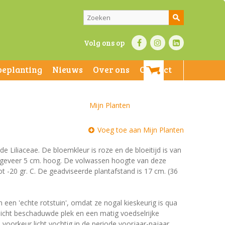
Volg ons op
beplanting
Nieuws
Over ons
Contact
Mijn Planten
Voeg toe aan Mijn Planten
 de Liliaceae. De bloemkleur is roze en de bloeitijd is van
 ongeveer 5 cm. hoog. De volwassen hoogte van deze
t -20 gr. C. De geadviseerde plantafstand is 17 cm. (36
n een 'echte rotstuin', omdat ze nogal kieskeurig is qua
 licht beschaduwde plek en een matig voedselrijke
voorkeur licht vochtig in de periode voorjaar-najaar.