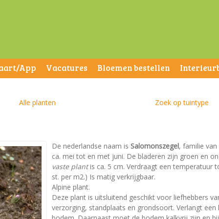
aart/App
Vacatures
Bloemen bestellen
Interieur
Alle planten
Zoek op tuintype
De nederlandse naam is
Salomonszegel
, familie van
ca. mei tot en met juni. De bladeren zijn groen en
vaste plant
is ca. 5 cm. Verdraagt een temperatuur to
st. per m2.) Is matig verkrijgbaar.
Alpine plant.
Deze plant is uitsluitend geschikt voor liefhebbers va
verzorging, standplaats en grondsoort. Verlangt een
bodem. Daarnaast moet de bodem kalkvrij zijn en bij 