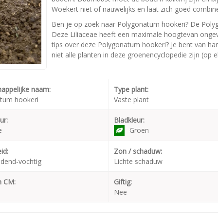
Woekert niet of nauwelijks en laat zich goed combin
Ben je op zoek naar Polygonatum hookeri? De Polyg
Deze Liliaceae heeft een maximale hoogtevan ongeve
tips over deze Polygonatum hookeri? Je bent van har
niet alle planten in deze groenencyclopedie zijn (op 
appelijke naam:
Type plant:
tum hookeri
Vaste plant
ur:
Bladkleur:
e
Groen
id:
Zon / schaduw:
dend-vochtig
Lichte schaduw
n CM:
Giftig:
Nee