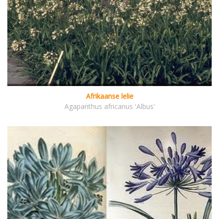
Afrikaanse lelie
Agapanthus africanus 'Albus'