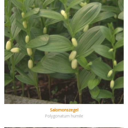
Salomonszegel
Polygonatum humile