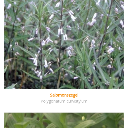
Salomonszegel
Polygonatum curvistylum