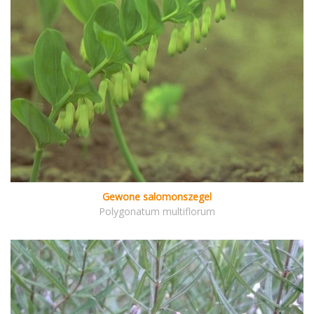
Gewone salomonszegel
Polygonatum multiflorum