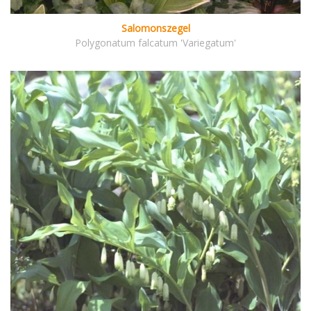
Salomonszegel
Polygonatum falcatum 'Variegatum'