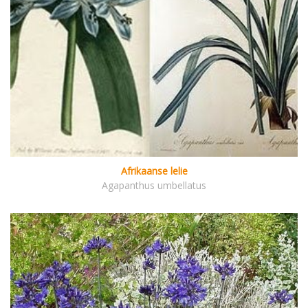
Afrikaanse lelie
Agapanthus umbellatus