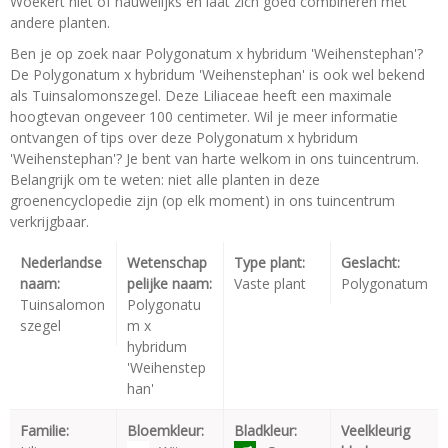
Woekert niet of nauwelijks en laat zich goed combineren met
andere planten.
Ben je op zoek naar Polygonatum x hybridum 'Weihenstephan'?
De Polygonatum x hybridum 'Weihenstephan' is ook wel bekend
als Tuinsalomonszegel. Deze Liliaceae heeft een maximale
hoogtevan ongeveer 100 centimeter. Wil je meer informatie
ontvangen of tips over deze Polygonatum x hybridum
'Weihenstephan'? Je bent van harte welkom in ons tuincentrum.
Belangrijk om te weten: niet alle planten in deze
groenencyclopedie zijn (op elk moment) in ons tuincentrum
verkrijgbaar.
Nederlandse
Wetenschap
Type plant:
Geslacht:
naam:
pelijke naam:
Vaste plant
Polygonatum
Tuinsalomon
Polygonatu
szegel
m x
hybridum
'Weihenstep
han'
Familie:
Bloemkleur:
Bladkleur:
Veelkleurig