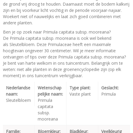
de grond vrij droog te houden. Daarnaast moet de bodem kalkvrij
zijn en bij voorkeur licht vochtig in de periode voorjaar-najaar.
Woekert niet of nauwelijks en laat zich goed combineren met
andere planten.
Ben je op zoek naar Primula capitata subsp. mooreana?
De Primula capitata subsp. mooreana is ook wel bekend
als Sleutelbloem. Deze Primulaceae heeft een maximale
hoogtevan ongeveer 30 centimeter. Wil je meer informatie
ontvangen of tips over deze Primula capitata subsp. mooreana?
Je bent van harte welkom in ons tuincentrum. Belangrijk om te
weten: niet alle planten in deze groenencyclopedie zijn (op elk
moment) in ons tuincentrum verkrijgbaar.
Nederlandse
Wetenschap
Type plant:
Geslacht:
naam:
pelijke naam:
Vaste plant
Primula
Sleutelbloem
Primula
capitata
subsp.
mooreana
Familie:
Bloemkleur:
Bladkleur:
Veelkleurig