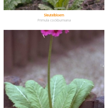
Sleutelbloem
Primula cockburniana