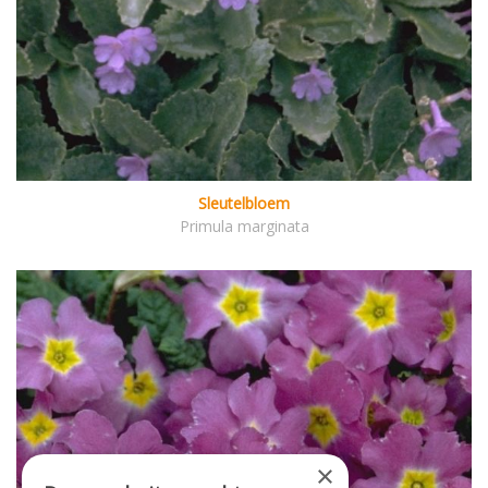
Sleutelbloem
Primula marginata
×