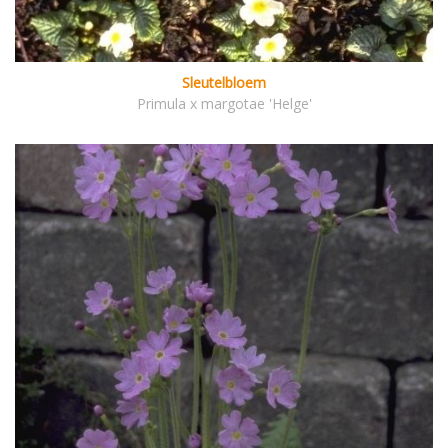
Sleutelbloem
Primula x margotae 'Helge'