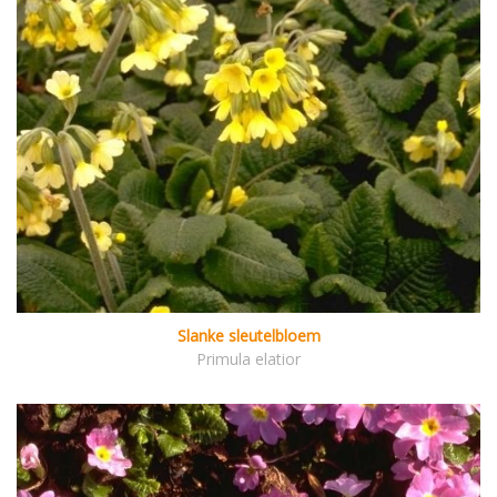
Slanke sleutelbloem
Primula elatior