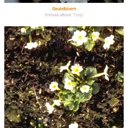
Sleutelbloem
Primula allionii 'Tony'