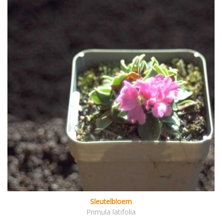
Sleutelbloem
Primula latifolia