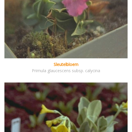
Sleutelbloem
Primula glaucescens subsp. calycina