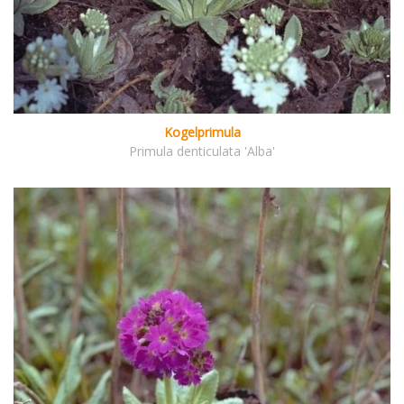
Kogelprimula
Primula denticulata 'Alba'