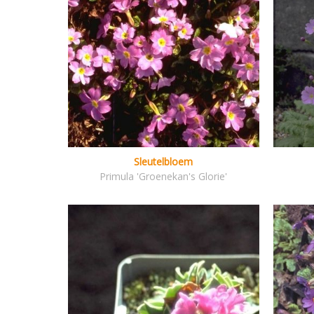
Sleutelbloem
Primula 'Groenekan's Glorie'