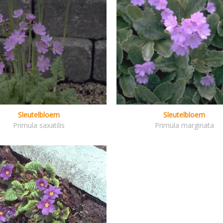
Sleutelbloem
Sleutelbloem
Primula saxatilis
Primula marginata