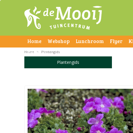
Home
Webshop
Lunchroom
Flyer
K
Home
Contact
>
Plantengids
Plantengids