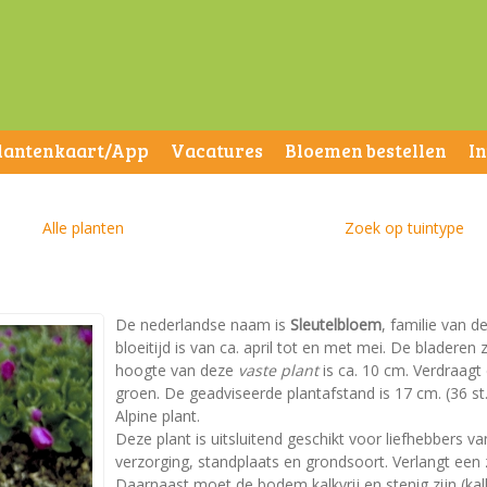
lantenkaart/App
Vacatures
Bloemen bestellen
I
Alle planten
Zoek op tuintype
De nederlandse naam is
Sleutelbloem
, familie van d
bloeitijd is van ca. april tot en met mei. De blader
hoogte van deze
vaste plant
is ca. 10 cm. Verdraagt 
groen. De geadviseerde plantafstand is 17 cm. (36 st.
Alpine plant.
Deze plant is uitsluitend geschikt voor liefhebbers va
verzorging, standplaats en grondsoort. Verlangt een
Daarnaast moet de bodem kalkvrij en stenig zijn (kalk