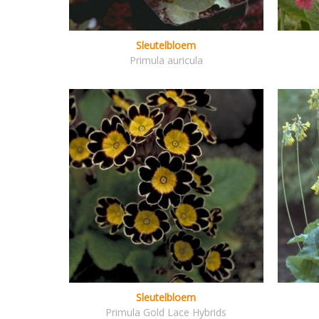
Sleutelbloem
Primula auricula
Sleutelbloem
Primula Gold Lace Hybrids