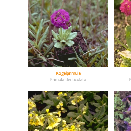
Kogelprimula
Primula denticulata
P