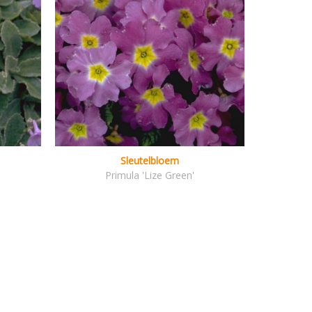
Sleutelbloem
Primula 'Lize Green'