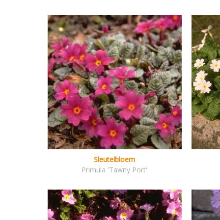
Sleutelbloem
Primula 'Tawny Port'