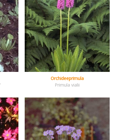
Orchideeprimula
'
Primula vialii