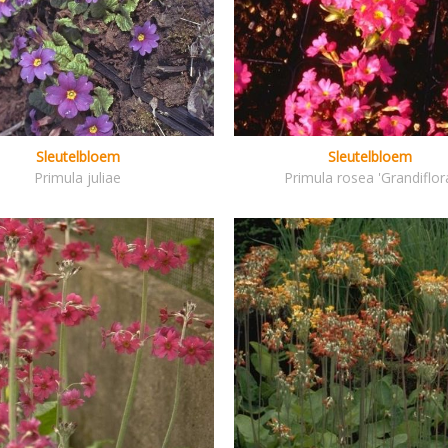
Sleutelbloem
Sleutelbloem
Primula juliae
Primula rosea 'Grandiflor