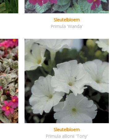
Sleutelbloem
'
Primula 'Wanda'
Sleutelbloem
Primula allionii 'Tony'