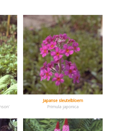
Japanse sleutelbloem
imson'
Primula japonica