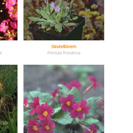
Sleutelbloem
a'
Primula frondosa