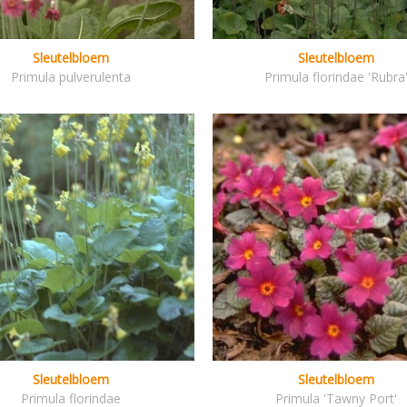
Sleutelbloem
Sleutelbloem
Primula pulverulenta
Primula florindae 'Rubra
Sleutelbloem
Sleutelbloem
Primula florindae
Primula 'Tawny Port'