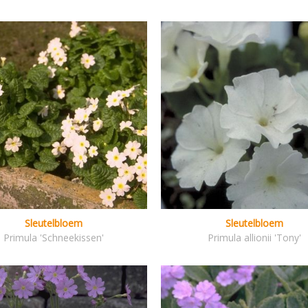
Sleutelbloem
Sleutelbloem
Primula 'Schneekissen'
Primula allionii 'Tony'