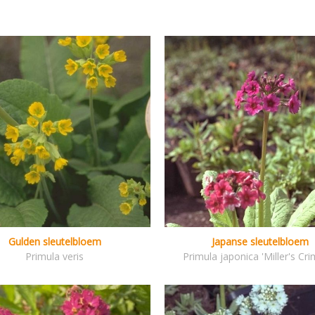
Gulden sleutelbloem
Japanse sleutelbloem
Primula veris
Primula japonica 'Miller's Cr