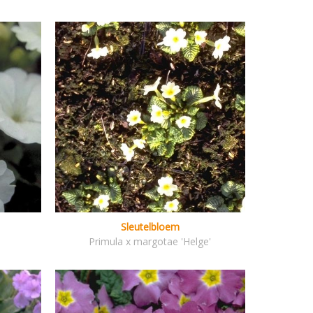
Sleutelbloem
Primula x margotae 'Helge'