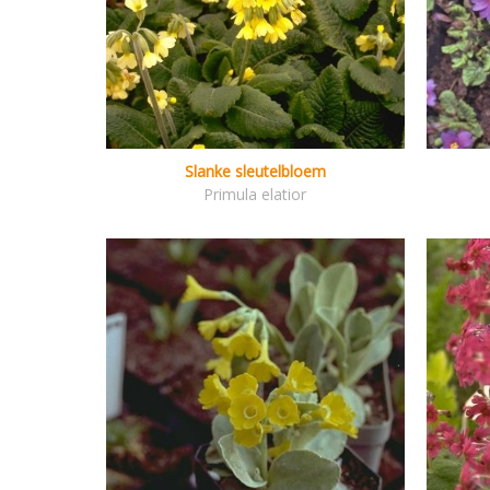
Slanke sleutelbloem
Primula elatior