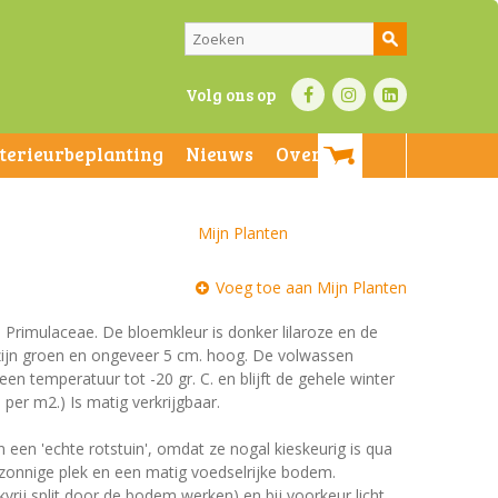
Volg ons op
nterieurbeplanting
Nieuws
Over ons
Mijn Planten
Voeg toe aan Mijn Planten
e Primulaceae. De bloemkleur is donker lilaroze en de
en zijn groen en ongeveer 5 cm. hoog. De volwassen
een temperatuur tot -20 gr. C. en blijft de gehele winter
 per m2.) Is matig verkrijgbaar.
n een 'echte rotstuin', omdat ze nogal kieskeurig is qua
 zonnige plek en een matig voedselrijke bodem.
vrij split door de bodem werken) en bij voorkeur licht