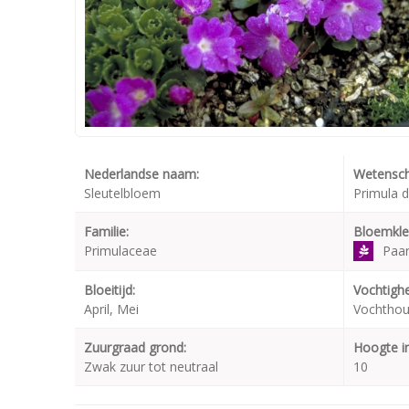
Nederlandse naam:
Wetensch
Sleutelbloem
Primula 
Familie:
Bloemkle
Primulaceae
Paa
Bloeitijd:
Vochtighe
April, Mei
Vochthou
Zuurgraad grond:
Hoogte i
Zwak zuur tot neutraal
10