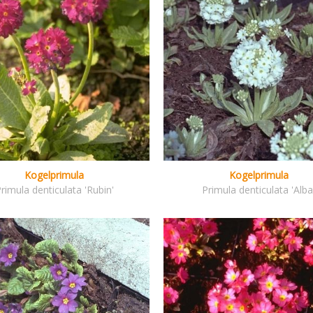
Kogelprimula
Kogelprimula
rimula denticulata 'Rubin'
Primula denticulata 'Alba