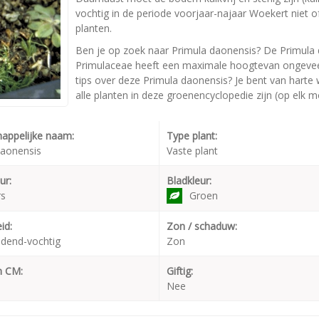
vochtig in de periode voorjaar-najaar Woekert niet 
planten.
Ben je op zoek naar Primula daonensis? De Primula 
Primulaceae heeft een maximale hoogtevan ongeveer
tips over deze Primula daonensis? Je bent van harte 
alle planten in deze groenencyclopedie zijn (op elk 
appelijke naam:
Type plant:
daonensis
Vaste plant
ur:
Bladkleur:
rs
Groen
id:
Zon / schaduw:
dend-vochtig
Zon
n CM:
Giftig:
Nee