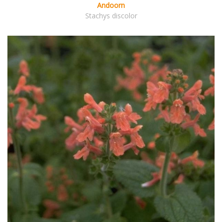
Andoorn
Stachys discolor