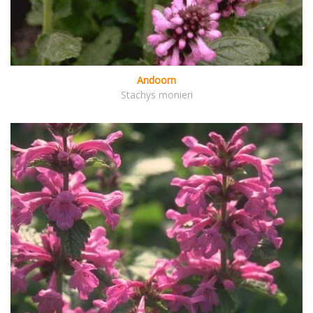
Andoorn
Stachys monieri