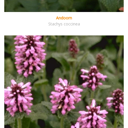
Andoorn
Stachys coccinea