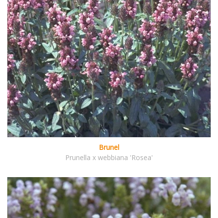
Brunel
Prunella x webbiana 'Rosea'