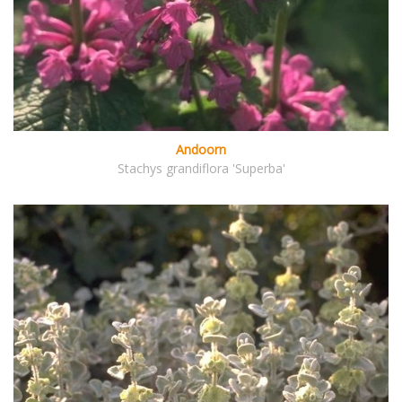
Andoorn
Stachys grandiflora 'Superba'