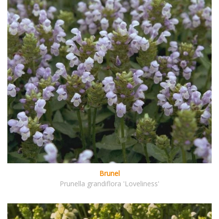
Brunel
Prunella grandiflora 'Loveliness'