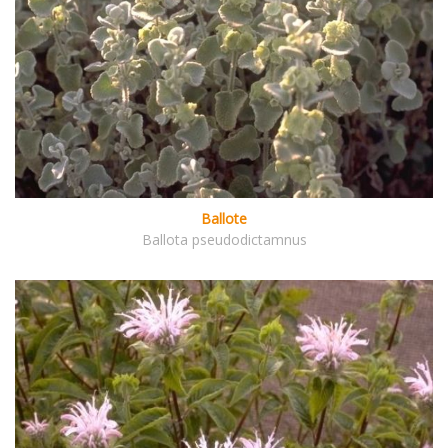
Ballote
Ballota pseudodictamnus