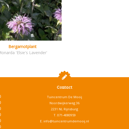
Bergamotplant
onarda 'Elsie's Lavender'
Contact
0
Tuincentrum De Mooij
0
Noordwijkerweg 36
0
2231 NL Rijnsburg
0
T.
071-4080959
0
E.
info@tuincentrumdemooij.nl
0