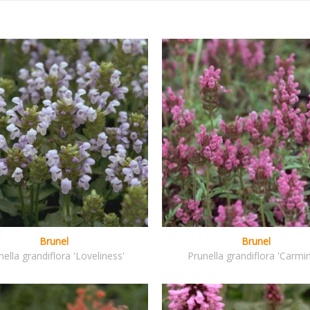
Brunel
Brunel
nella grandiflora 'Loveliness'
Prunella grandiflora 'Carmi