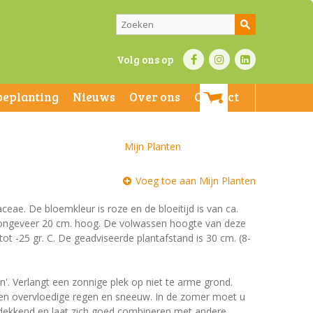
Volg ons op
beplanting
Nieuws
Over ons
Contact
Mijn Planten
Voeg toe aan Mijn Planten
ceae. De bloemkleur is roze en de bloeitijd is van ca.
n ongeveer 20 cm. hoog. De volwassen hoogte van deze
ot -25 gr. C. De geadviseerde plantafstand is 30 cm. (8-
en'. Verlangt een zonnige plek op niet te arme grond.
gen overvloedige regen en sneeuw. In de zomer moet u
edekkend en laat zich goed combineren met andere