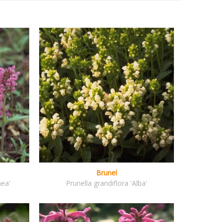
Brunel
nea'
Prunella grandiflora 'Alba'