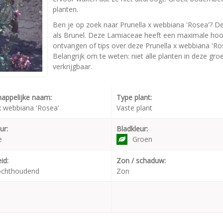
planten.
Ben je op zoek naar Prunella x webbiana 'Rosea'? De
als Brunel. Deze Lamiaceae heeft een maximale hoog
ontvangen of tips over deze Prunella x webbiana 'Ro
Belangrijk om te weten: niet alle planten in deze gr
verkrijgbaar.
appelijke naam:
Type plant:
x webbiana 'Rosea'
Vaste plant
ur:
Bladkleur:
e
Groen
id:
Zon / schaduw:
ochthoudend
Zon