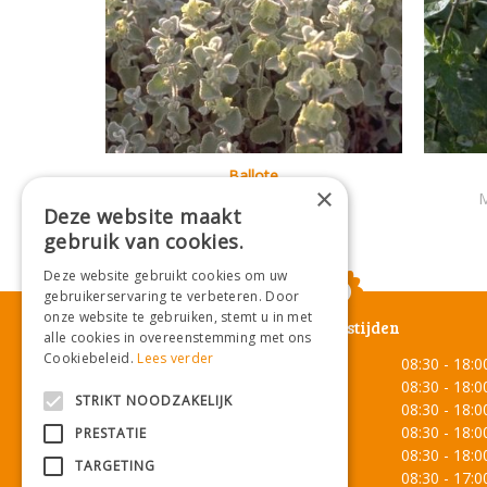
Ballote
×
Ballota pseudodictamnus
M
Deze website maakt
gebruik van cookies.
Deze website gebruikt cookies om uw
gebruikerservaring te verbeteren. Door
onze website te gebruiken, stemt u in met
Openingstijden
alle cookies in overeenstemming met ons
Cookiebeleid.
Lees verder
Maandag
08:30 - 18:0
Dinsdag
08:30 - 18:0
STRIKT NOODZAKELIJK
Woensdag
08:30 - 18:0
Donderdag
08:30 - 18:0
PRESTATIE
Vrijdag
08:30 - 18:0
TARGETING
Zaterdag
08:30 - 17:0