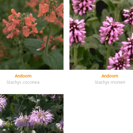
Andoorn
Andoorn
Stachys coccinea
Stachys monieri