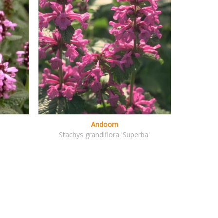
Andoorn
Stachys grandiflora 'Superba'