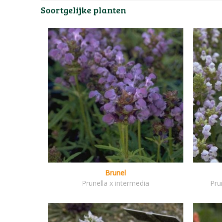
Soortgelijke planten
Brunel
Prunella x intermedia
Pru