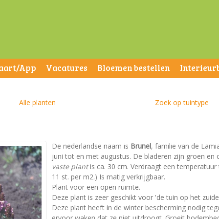
aart/App
Vacatures
Bloemen bestellen
Interieur
Alle planten
Zoek op tuintype
De nederlandse naam is
Brunel
, familie van de Lamia
juni tot en met augustus. De bladeren zijn groen e
vaste plant
is ca. 30 cm. Verdraagt een temperatuur t
11 st. per m2.) Is matig verkrijgbaar.
Plant voor een open ruimte.
Deze plant is zeer geschikt voor 'de tuin op het zuid
Deze plant heeft in de winter bescherming nodig te
ervoor waken dat ze niet uitdroogt. Groeit bodemb