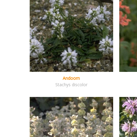
Andoorn
Stachys discolor