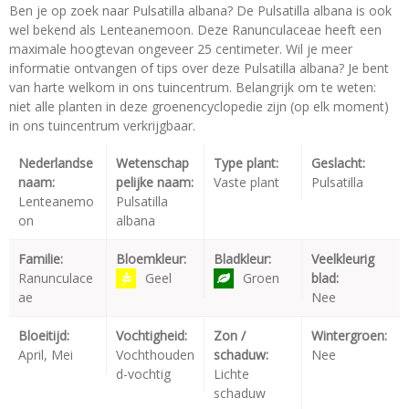
Ben je op zoek naar Pulsatilla albana? De Pulsatilla albana is ook
wel bekend als Lenteanemoon. Deze Ranunculaceae heeft een
maximale hoogtevan ongeveer 25 centimeter. Wil je meer
informatie ontvangen of tips over deze Pulsatilla albana? Je bent
van harte welkom in ons tuincentrum. Belangrijk om te weten:
niet alle planten in deze groenencyclopedie zijn (op elk moment)
in ons tuincentrum verkrijgbaar.
Nederlandse
Wetenschap
Type plant:
Geslacht:
naam:
pelijke naam:
Vaste plant
Pulsatilla
Lenteanemo
Pulsatilla
on
albana
Familie:
Bloemkleur:
Bladkleur:
Veelkleurig
Ranunculace
Geel
Groen
blad:
ae
Nee
Bloeitijd:
Vochtigheid:
Zon /
Wintergroen:
April, Mei
Vochthouden
schaduw:
Nee
d-vochtig
Lichte
schaduw