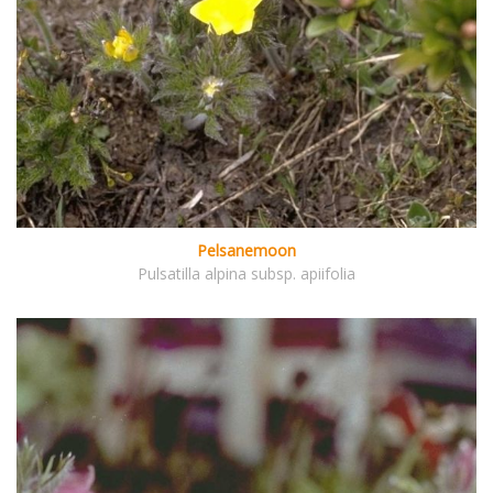
Pelsanemoon
Pulsatilla alpina subsp. apiifolia