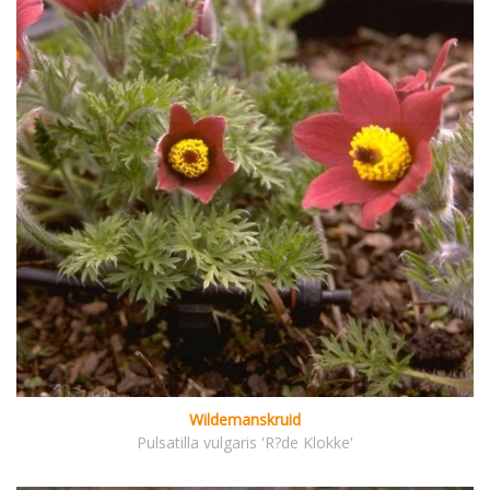
Wildemanskruid
Pulsatilla vulgaris 'R?de Klokke'