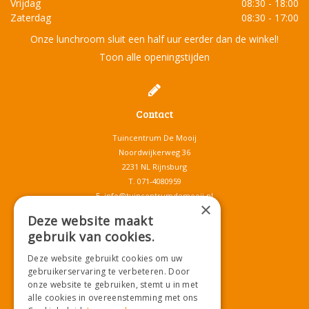
Vrijdag
08:30 - 18:00
Zaterdag
08:30 - 17:00
Onze lunchroom sluit een half uur eerder dan de winkel!
Toon alle openingstijden
Contact
Tuincentrum De Mooij
Noordwijkerweg 36
2231 NL Rijnsburg
T.
071-4080959
E.
info@tuincentrumdemooij.nl
×
Deze website maakt
gebruik van cookies.
Download onze App!
Deze website gebruikt cookies om uw
gebruikerservaring te verbeteren. Door
onze website te gebruiken, stemt u in met
alle cookies in overeenstemming met ons