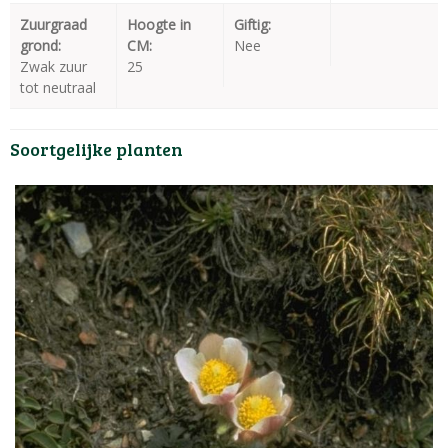
Zuurgraad
Hoogte in
Giftig:
grond:
CM:
Nee
Zwak zuur
25
tot neutraal
Soortgelijke planten