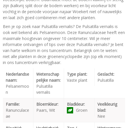
zijn (kalkvrij split door de bodem werken) en bij voorkeur licht
vochtig in de periode voorjaar-najaar Woekert niet of nauwelijks
en laat zich goed combineren met andere planten.
Ben je op zoek naar Pulsatilla vernalis? De Pulsatilla vernalis is
ook wel bekend als Pelsanemoon. Deze Ranunculaceae heeft een
maximale hoogtevan ongeveer 10 centimeter. Wil je meer
informatie ontvangen of tips over deze Pulsatilla vernalis? Je bent
van harte welkom in ons tuincentrum. Belangrijk om te weten:
niet alle planten in deze groenencyclopedie zijn (op elk moment)
in ons tuincentrum verkrijgbaar.
Nederlandse
Wetenschap
Type plant:
Geslacht:
naam:
pelijke naam:
Vaste plant
Pulsatilla
Pelsanemoo
Pulsatilla
n
vernalis
Familie:
Bloemkleur:
Bladkleur:
Veelkleurig
Ranunculace
Paars, Wit
Groen
blad:
ae
Nee