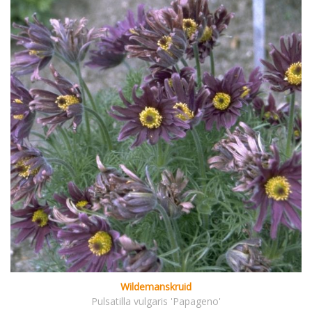
Wildemanskruid
Pulsatilla vulgaris 'Papageno'