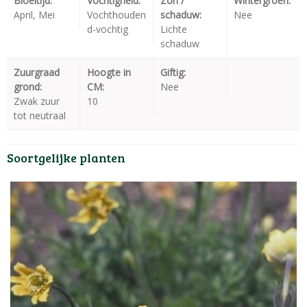
Bloeitijd:
Vochtigheid:
Zon /
Wintergroen:
April, Mei
Vochthouden
schaduw:
Nee
d-vochtig
Lichte
schaduw
Zuurgraad
Hoogte in
Giftig:
grond:
CM:
Nee
Zwak zuur
10
tot neutraal
Soortgelijke planten