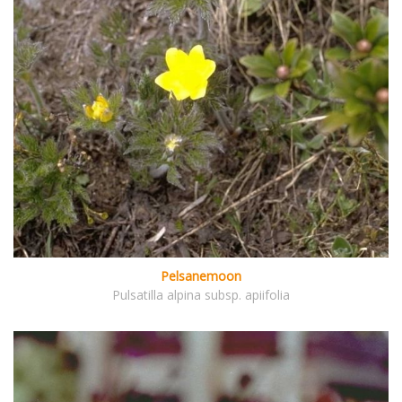
Pelsanemoon
Pulsatilla alpina subsp. apiifolia