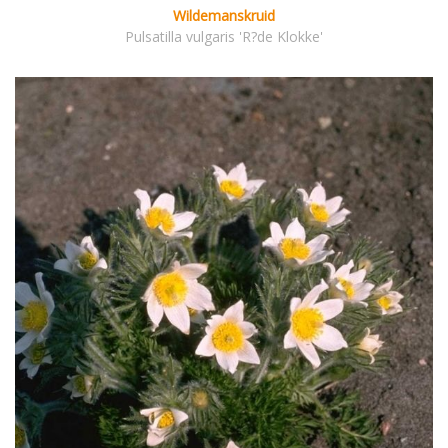
Wildemanskruid
Pulsatilla vulgaris 'R?de Klokke'