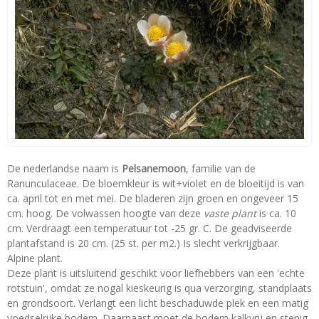
De nederlandse naam is
Pelsanemoon
, familie van de
Ranunculaceae. De bloemkleur is wit+violet en de bloeitijd is van
ca. april tot en met mei. De bladeren zijn groen en ongeveer 15
cm. hoog. De volwassen hoogte van deze
vaste plant
is ca. 10
cm. Verdraagt een temperatuur tot -25 gr. C. De geadviseerde
plantafstand is 20 cm. (25 st. per m2.) Is slecht verkrijgbaar.
Alpine plant.
Deze plant is uitsluitend geschikt voor liefhebbers van een 'echte
rotstuin', omdat ze nogal kieskeurig is qua verzorging, standplaats
en grondsoort. Verlangt een licht beschaduwde plek en een matig
voedselrijke bodem. Daarnaast moet de bodem kalkvrij en stenig