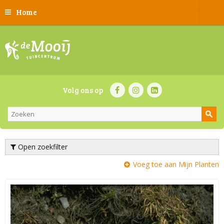
Home
Volg ons op
Open zoekfilter
Voeg toe aan Mijn Planten