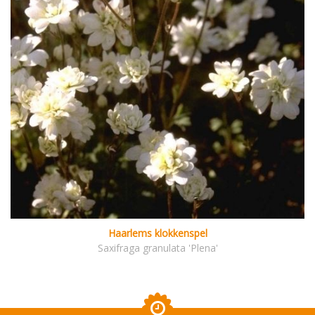
Haarlems klokkenspel
Saxifraga granulata 'Plena'