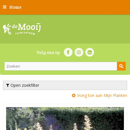
Home
Volg ons op
Open zoekfilter
Voeg toe aan Mijn Planten