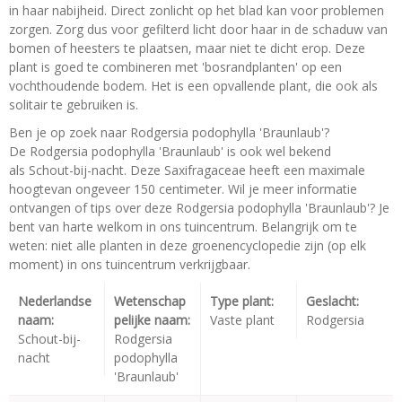
in haar nabijheid. Direct zonlicht op het blad kan voor problemen
zorgen. Zorg dus voor gefilterd licht door haar in de schaduw van
bomen of heesters te plaatsen, maar niet te dicht erop. Deze
plant is goed te combineren met 'bosrandplanten' op een
vochthoudende bodem. Het is een opvallende plant, die ook als
solitair te gebruiken is.
Ben je op zoek naar Rodgersia podophylla 'Braunlaub'?
De Rodgersia podophylla 'Braunlaub' is ook wel bekend
als Schout-bij-nacht. Deze Saxifragaceae heeft een maximale
hoogtevan ongeveer 150 centimeter. Wil je meer informatie
ontvangen of tips over deze Rodgersia podophylla 'Braunlaub'? Je
bent van harte welkom in ons tuincentrum. Belangrijk om te
weten: niet alle planten in deze groenencyclopedie zijn (op elk
moment) in ons tuincentrum verkrijgbaar.
Nederlandse
Wetenschap
Type plant:
Geslacht:
naam:
pelijke naam:
Vaste plant
Rodgersia
Schout-bij-
Rodgersia
nacht
podophylla
'Braunlaub'