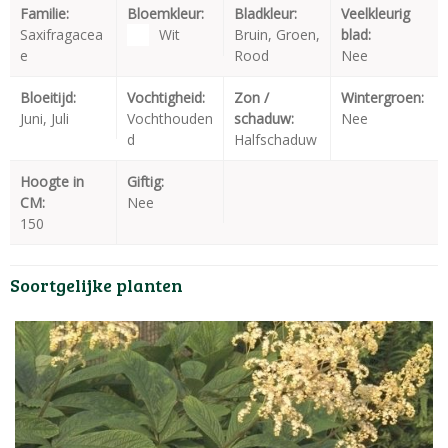
Familie:
Bloemkleur:
Bladkleur:
Veelkleurig
Saxifragacea
Wit
Bruin, Groen,
blad:
e
Rood
Nee
Bloeitijd:
Vochtigheid:
Zon /
Wintergroen:
Juni, Juli
Vochthouden
schaduw:
Nee
d
Halfschaduw
Hoogte in
Giftig:
CM:
Nee
150
Soortgelijke planten