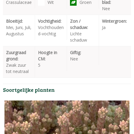
Crassulaceae
Wit
Groen
blad:
Nee
Bloeitijd:
Vochtigheid:
Zon /
Wintergroen:
Mei, Juni, Juli,
Vochthouden
schaduw:
Ja
Augustus
d-vochtig
Lichte
schaduw
Zuurgraad
Hoogte in
Giftig:
grond:
CM:
Nee
Zwak zuur
5
tot neutraal
Soortgelijke planten