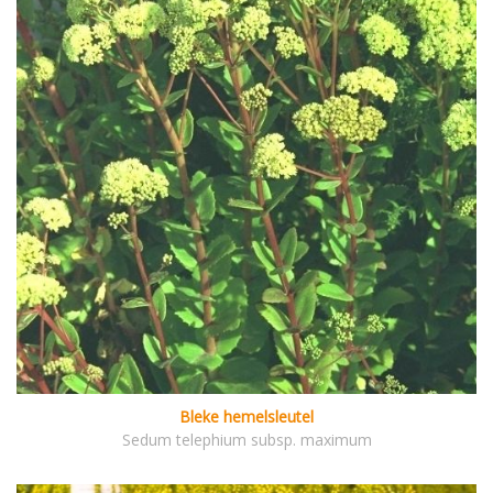
Bleke hemelsleutel
Sedum telephium subsp. maximum