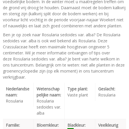
voedselrijke bodem. In de winter moet u maatregelen treffen om
de grond vrij droog te houden. Daarnaast moet de bodem kalkvrij
en stenig zijn (kalkvrij split door de bodem werken) en bij
voorkeur licht vochtig in de periode voorjaar-najaar Woekert niet
of nauwelijks en laat zich goed combineren met andere planten.
Ben je op zoek naar Rosularia sedoides var. alba? De Rosularia
sedoides var. alba is ook wel bekend als Rosularia. Deze
Crassulaceae heeft een maximale hoogtevan ongeveer 5
centimeter. Wil je meer informatie ontvangen of tips over
deze Rosularia sedoides var. alba? Je bent van harte welkom in
ons tuincentrum. Belangrijk om te weten: niet alle planten in deze
groenencyclopedie zijn (op elk moment) in ons tuincentrum
verkrijgbaar.
Nederlandse
Wetenschap
Type plant:
Geslacht:
naam:
pelijke naam:
Vaste plant
Rosularia
Rosularia
Rosularia
sedoides var.
alba
Familie:
Bloemkleur:
Bladkleur:
Veelkleurig