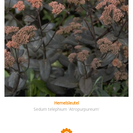
Hemelsleutel
Sedum telephium 'Atropurpureum'