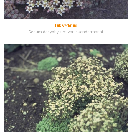
Dik vetkruid
Sedum dasyphyllum var. suendermannii