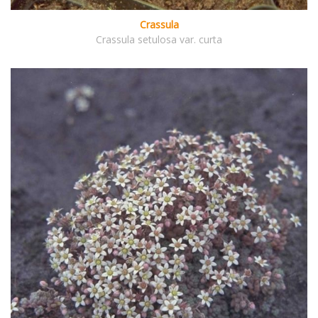
Crassula
Crassula setulosa var. curta