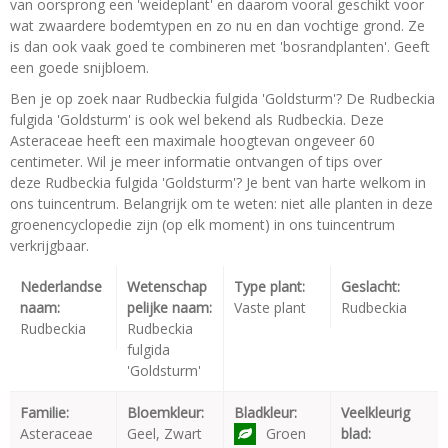
van oorsprong een 'weideplant' en daarom vooral geschikt voor
wat zwaardere bodemtypen en zo nu en dan vochtige grond. Ze
is dan ook vaak goed te combineren met 'bosrandplanten'. Geeft
een goede snijbloem.
Ben je op zoek naar Rudbeckia fulgida 'Goldsturm'? De Rudbeckia
fulgida 'Goldsturm' is ook wel bekend als Rudbeckia. Deze
Asteraceae heeft een maximale hoogtevan ongeveer 60
centimeter. Wil je meer informatie ontvangen of tips over
deze Rudbeckia fulgida 'Goldsturm'? Je bent van harte welkom in
ons tuincentrum. Belangrijk om te weten: niet alle planten in deze
groenencyclopedie zijn (op elk moment) in ons tuincentrum
verkrijgbaar.
Nederlandse
Wetenschap
Type plant:
Geslacht:
naam:
pelijke naam:
Vaste plant
Rudbeckia
Rudbeckia
Rudbeckia
fulgida
'Goldsturm'
Familie:
Bloemkleur:
Bladkleur:
Veelkleurig
Asteraceae
Geel, Zwart
Groen
blad: