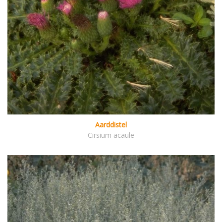
Aarddistel
Cirsium acaule