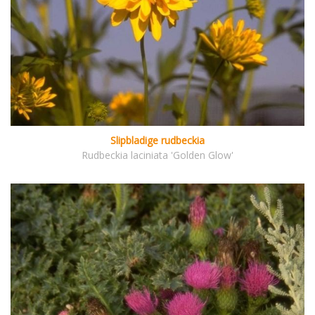
Slipbladige rudbeckia
Rudbeckia laciniata 'Golden Glow'