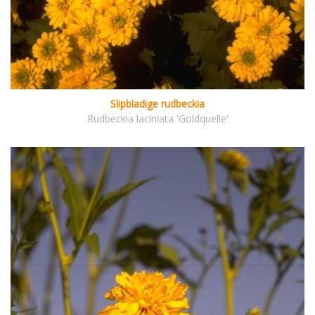
Slipbladige rudbeckia
Rudbeckia laciniata 'Goldquelle'