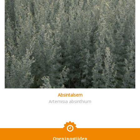
Absintalsem
Artemisia absinthium
Openingstijden