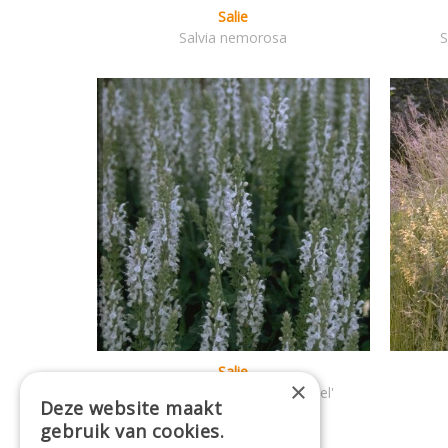
Salie
Salvia nemorosa
S
Salie
×
Salvia x sylvestris 'Schneeh?gel'
Deze website maakt
gebruik van cookies.