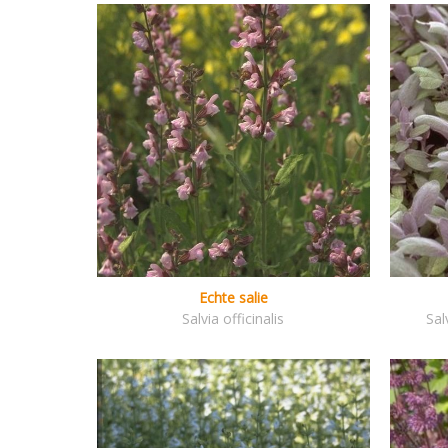
Echte salie
Salvia officinalis
Sal