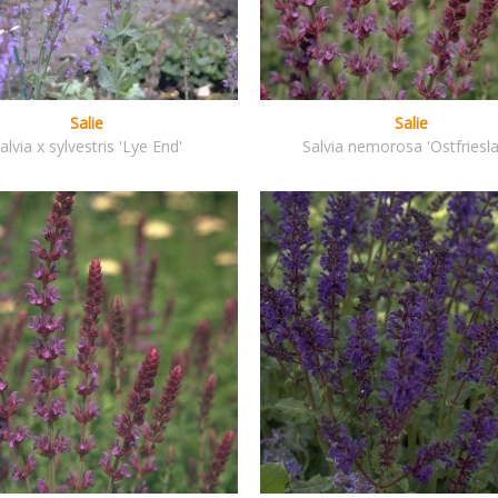
Salie
Salie
alvia x sylvestris 'Lye End'
Salvia nemorosa 'Ostfriesl