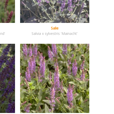
Salie
and'
Salvia x sylvestris 'Mainacht'