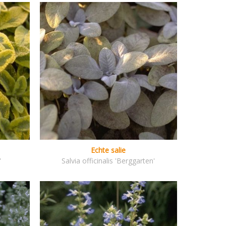
Echte salie
'
Salvia officinalis 'Berggarten'