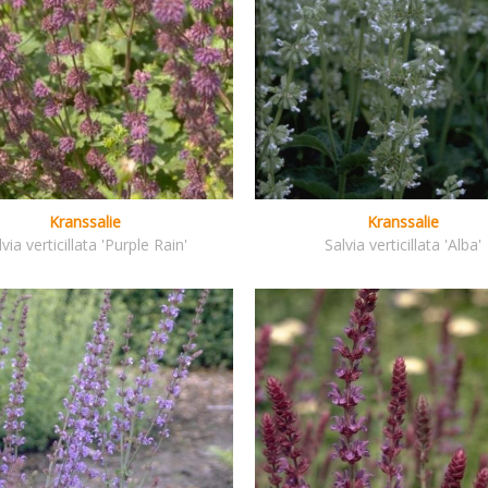
Kranssalie
Kranssalie
lvia verticillata 'Purple Rain'
Salvia verticillata 'Alba'