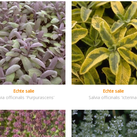
Echte salie
Echte salie
via officinalis 'Purpurascens'
Salvia officinalis 'Icterina