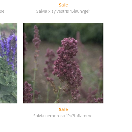
Salie
ose'
Salvia x sylvestris 'Blauh?gel'
Salie
'
Salvia nemorosa 'Pu?taflamme'