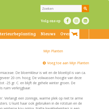
Volg ons op
nterieurbeplanting
Nieuws
Over ons
Mijn Planten
Voeg toe aan Mijn Planten
amiaceae. De bloemkleur is wit en de bloeitijd is van ca.
 ongeveer 20 cm. hoog. De volwassen hoogte van deze
t -25 gr. C. en blijft de gehele winter groen. De
Is ruim verkrijgbaar.
en'. Verlangt een zonnige, warme plek op niet te arme
rs. U kunt haar ook gebruiken in de rotstuin en de
n winterse kou prima. Natte kwakkelwinters is een