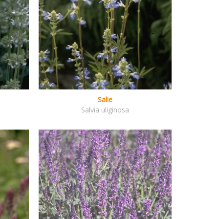
Salie
Salvia uliginosa