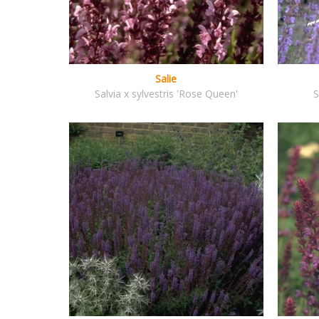
Salie
Salvia x sylvestris 'Rose Queen'
S