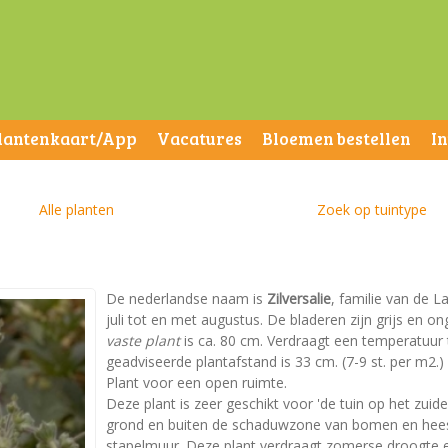
lantenkaart/App
Vacatures
Bloemen bestellen
I
Alle planten
Zoek op tuintype
De nederlandse naam is
Zilversalie
, familie van de L
juli tot en met augustus. De bladeren zijn grijs en
vaste plant
is ca. 80 cm. Verdraagt een temperatuur to
geadviseerde plantafstand is 33 cm. (7-9 st. per m2.) 
Plant voor een open ruimte.
Deze plant is zeer geschikt voor 'de tuin op het zuid
grond en buiten de schaduwzone van bomen en heeste
stapelmuur. Deze plant verdraagt zomerse droogte e