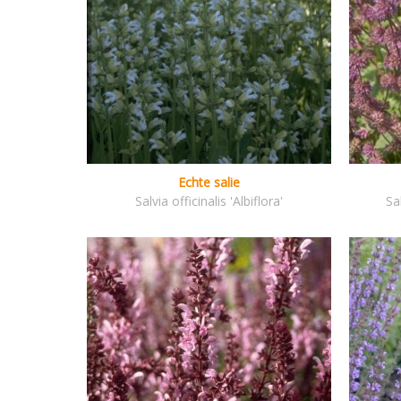
Echte salie
Salvia officinalis 'Albiflora'
Sa