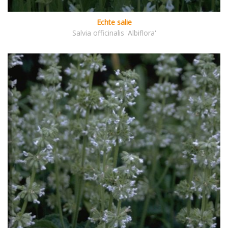
Echte salie
Salvia officinalis 'Albiflora'