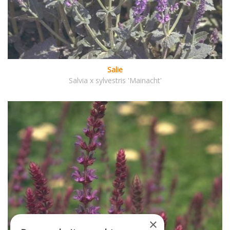
Salie
Salvia x sylvestris 'Mainacht'
×