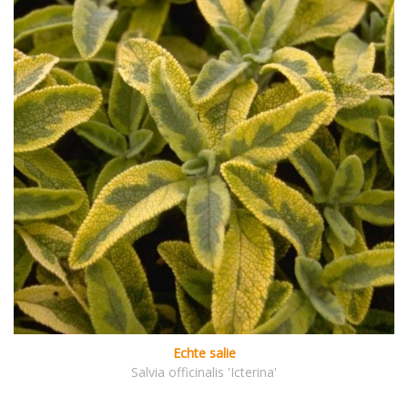
Echte salie
Salvia officinalis 'Icterina'