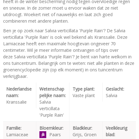
heeft in de winter bescherming nodig tegen overvloedige regen
en sneeuw. In de zomer moet u ervoor waken dat ze niet
uitdroogt. Woekert niet of nauwelijks en laat zich goed
combineren met andere planten.
Ben je op zoek naar Salvia verticillata 'Purple Rain'? De Salvia
verticillata 'Purple Rain' is ook wel bekend als Kranssalie. Deze
Lamiaceae heeft een maximale hoogtevan ongeveer 70
centimeter. Wil je meer informatie ontvangen of tips over
deze Salvia verticillata 'Purple Rain'? Je bent van harte welkom in
ons tuincentrum. Belangrijk om te weten: niet alle planten in deze
groenencyclopedie zijn (op elk moment) in ons tuincentrum
verkrijgbaar.
Nederlandse
Wetenschap
Type plant:
Geslacht:
naam:
pelijke naam:
Vaste plant
Salvia
Kranssalie
Salvia
verticillata
'Purple Rain'
Familie:
Bloemkleur:
Bladkleur:
Veelkleurig
Lamiaceae
Paars
Grijs, Groen
blad: