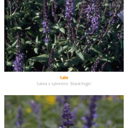
Salie
Salvia x sylvestris 'Blauk?nigin'