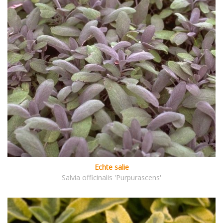
Echte salie
Salvia officinalis 'Purpurascens'