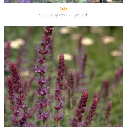
Salie
Salvia x sylvestris 'Lye End'