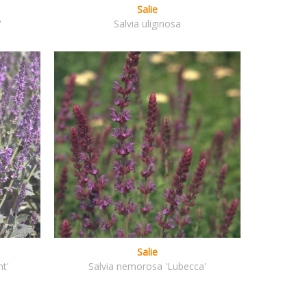
Salie
'
Salvia uliginosa
Salie
ht'
Salvia nemorosa 'Lubecca'