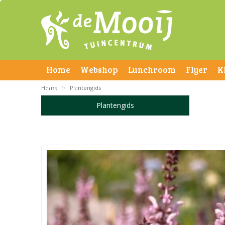
Home
Webshop
Lunchroom
Flyer
K
Home
Contact
>
Plantengids
Plantengids