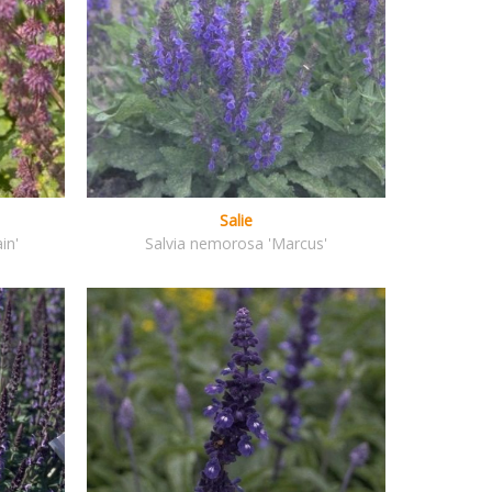
Salie
in'
Salvia nemorosa 'Marcus'