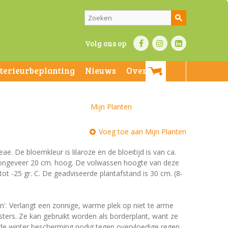
Volg ons op
nterieurbeplanting
Nieuws
Over ons
Mijn Planten
Voeg toe aan Mijn Planten
ae. De bloemkleur is lilaroze en de bloeitijd is van ca.
n ongeveer 20 cm. hoog. De volwassen hoogte van deze
ot -25 gr. C. De geadviseerde plantafstand is 30 cm. (8-
en'. Verlangt een zonnige, warme plek op niet te arme
ers. Ze kan gebruikt worden als borderplant, want ze
 de winter bescherming nodig tegen overvloedige regen