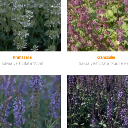
Kranssalie
Kranssalie
Salvia verticillata 'Alba'
Salvia verticillata 'Purple Ra