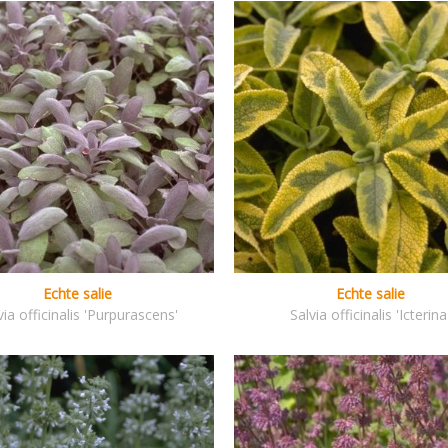
Echte salie
Echte salie
via officinalis 'Purpurascens'
Salvia officinalis 'Icterina