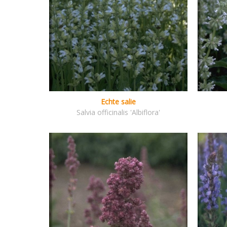
Echte salie
Salvia officinalis 'Albiflora'