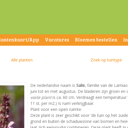
lantenkaart/App
Vacatures
Bloemen bestellen
I
Alle planten
Zoek op tuintype
De nederlandse naam is
Salie
, familie van de Lamiace
juni tot en met augustus. De bladeren zijn groen e
vaste plant
is ca. 60 cm. Verdraagt een temperatuur t
11 st. per m2.) Is ruim verkrijgbaar.
Plant voor een open ruimte.
Deze plant is zeer geschikt voor 'de tuin op het zuid
grond en buiten de schaduwzone van bomen en heest
laat zich eenvoudig combineren. Deze plant heeft in