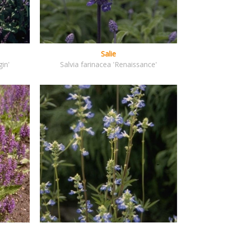
Salie
gin'
Salvia farinacea 'Renaissance'