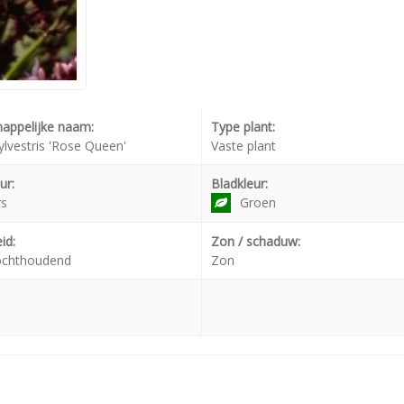
appelijke naam:
Type plant:
sylvestris 'Rose Queen'
Vaste plant
ur:
Bladkleur:
rs
Groen
id:
Zon / schaduw:
ochthoudend
Zon