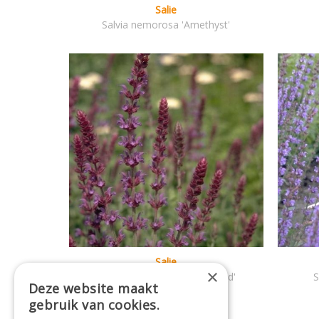
Salie
Salvia nemorosa 'Amethyst'
Salie
×
Salvia nemorosa 'Ostfriesland'
S
Deze website maakt
gebruik van cookies.