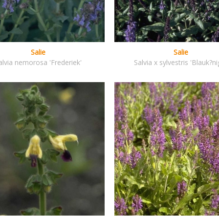
Salie
Salie
alvia nemorosa 'Frederiek'
Salvia x sylvestris 'Blauk?ni