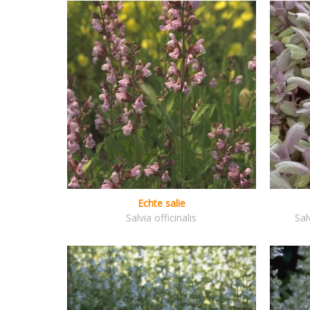
Echte salie
Salvia officinalis
Sal