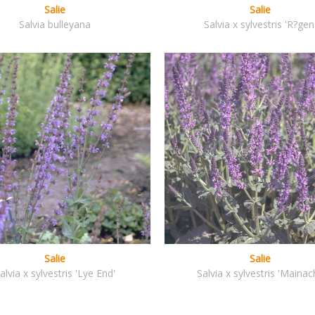
Salie
Salie
Salvia bulleyana
Salvia x sylvestris 'R?gen
Salie
Salie
alvia x sylvestris 'Lye End'
Salvia x sylvestris 'Mainac