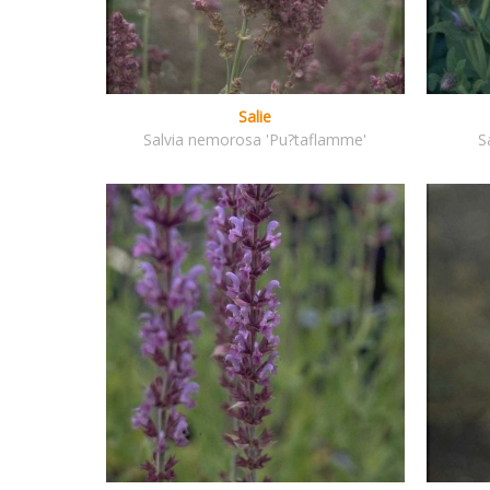
Salie
Salvia nemorosa 'Pu?taflamme'
S